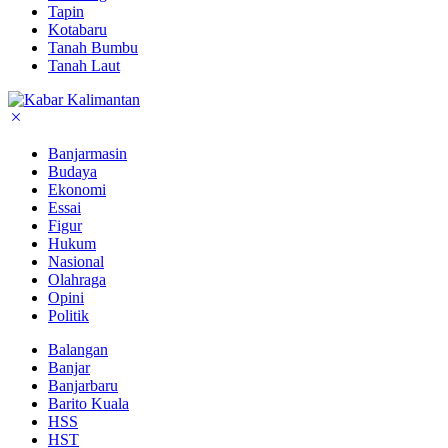
Tapin
Kotabaru
Tanah Bumbu
Tanah Laut
Banjarmasin
Budaya
Ekonomi
Essai
Figur
Hukum
Nasional
Olahraga
Opini
Politik
Balangan
Banjar
Banjarbaru
Barito Kuala
HSS
HST