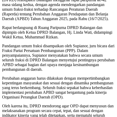
masa sidang kedua, dengan agenda mendengarkan pandangan
umum fraksi-fraksi terhadap Rancangan Peraturan Daerah
(Raperda) tentang Perubahan Anggaran Pendapatan dan Belanja
Daerah (APBD) Tahun Anggaran 2025, pada Rabu (16/7/2025).
Rapat berlangsung di Ruang Paripurna DPRD Balangan dan
dipimpin oleh Ketua DPRD Balangan, Hj. Linda Wati, didampingi
Wakil Ketua, Muhammad Rizkan.
Pandangan umum fraksi disampaikan oleh Supianor, juru bicara dari
Fraksi Partai Persatuan Pembangunan (PPP). Dalam
penyampaiannya, Supianor menyatakan bahwa secara umum
seluruh fraksi di DPRD Balangan menyetujui pentingnya perubahan
APBD sebagai bagian dari upaya menjaga kesinambungan
pembangunan di daerah.
Perubahan anggaran harus dilakukan dengan mempertimbangkan
kepentingan masyarakat dan sesuai dengan dinamika pembangunan
yang terus berkembang. Seluruh fraksi sepakat bahwa keberhasilan
implementasi perubahan APBD sangat bergantung pada kinerja
Organisasi Perangkat Daerah (OPD).
Oleh karena itu, DPRD mendorong agar OPD dapat menyusun dan
melaksanakan program secara cepat, tepat, dan sesuai dengan
indikator kinerja yang telah ditetapkan, serta mematuhi seluruh