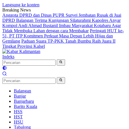
Langsung ke konten
Breaking News
Anggota DPRD dan Dinas PUPR Survei Jembatan Rusak di Juai
DPRD Balangan Terima Kunjungan Silaturahmi Kapolres Anyar
Kompol Andi Ahmad Bustanil Imbau Masyarakat Kotabaru Agar
Tidak Membuka Lahan dengan cara Membakar
Peringati HUT ke-
51, PT ITP Komitmen Perkuat Masa Depan Lebih Hijau dan
Gemilang
Paduan Suara TP-PKK Tanah Bumbu Raih Juara II
Tingkat Provinsi Kalsel
Indeks
Balangan
Banjar
Banjarbaru
Barito Kuala
HSS
HST
HSU
Tabalong