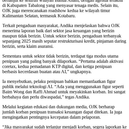
berlanjut ke seluruh wilayah Banua Anam, dengan agenda terakhir
di Kabupaten Tabalong yang menyasar tenaga medis. Selain itu,
OJK juga merencanakan roadshow kedua ke wilayah timur
Kalimantan Selatan, termasuk Kotabaru.
Terkait pengaduan masyarakat, Andika menjelaskan bahwa OJK
menerima laporan baik dari sektor jasa keuangan yang berizin
maupun tidak berizin. Untuk sektor berizin, pengaduan terbanyak
sepanjang 2025 masih seputar restrukturisasi kredit, pinjaman daring
berizin, serta klaim asuransi.
Sementara untuk sektor tidak berizin, terdapat tiga modus utama
penipuan yang paling banyak dilaporkan. “Pertama adalah aktivasi
coretax, kedua pemadanan KTP digital, dan ketiga penipuan
berbasis kecerdasan buatan atau AI,” ungkapnya.
Ia menyebutkan, pelaku penipuan bahkan memanfaatkan figur
publik melalui teknologi AI. “Ada yang menggunakan figur seperti
Baim Wong dan Raffi Ahmad untuk meyakinkan korban. Ini sangat
berbahaya dan perlu diwaspadai,” tegas Andika.
Melalui kegiatan edukasi dan dukungan media, OJK berharap
jumlah korban penipuan transaksi keuangan dapat ditekan. Ia juga
mengingatkan pentingnya kecepatan dalam pelaporan.
“Jika masyarakat sudah terlanjur menjadi korban, segera laporkan ke