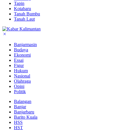
Tapin
Kotabaru
Tanah Bumbu
Tanah Laut
Banjarmasin
Budaya
Ekonomi
Essai
Figur
Hukum
Nasional
Olahraga
Opini
Politik
Balangan
Banjar
Banjarbaru
Barito Kuala
HSS
HST