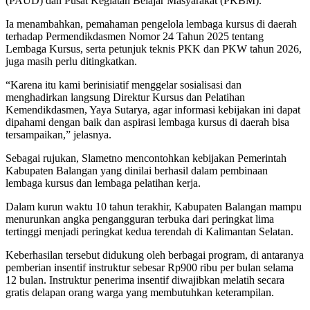
(PAUD) dan Pusat Kegiatan Belajar Masyarakat (PKBM).
Ia menambahkan, pemahaman pengelola lembaga kursus di daerah
terhadap Permendikdasmen Nomor 24 Tahun 2025 tentang
Lembaga Kursus, serta petunjuk teknis PKK dan PKW tahun 2026,
juga masih perlu ditingkatkan.
“Karena itu kami berinisiatif menggelar sosialisasi dan
menghadirkan langsung Direktur Kursus dan Pelatihan
Kemendikdasmen, Yaya Sutarya, agar informasi kebijakan ini dapat
dipahami dengan baik dan aspirasi lembaga kursus di daerah bisa
tersampaikan,” jelasnya.
Sebagai rujukan, Slametno mencontohkan kebijakan Pemerintah
Kabupaten Balangan yang dinilai berhasil dalam pembinaan
lembaga kursus dan lembaga pelatihan kerja.
Dalam kurun waktu 10 tahun terakhir, Kabupaten Balangan mampu
menurunkan angka pengangguran terbuka dari peringkat lima
tertinggi menjadi peringkat kedua terendah di Kalimantan Selatan.
Keberhasilan tersebut didukung oleh berbagai program, di antaranya
pemberian insentif instruktur sebesar Rp900 ribu per bulan selama
12 bulan. Instruktur penerima insentif diwajibkan melatih secara
gratis delapan orang warga yang membutuhkan keterampilan.