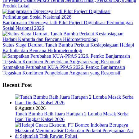
19 Pelaku Usaha Mikro Terima Sertifikat Halal, Perkuat Daya Saing
Produk Lokal
Banjarmasin Dipercaya Jadi Pilot Project Digitalisasi Perlindungan
Sosial Nasional 2026
Status Siaga Darurat, Tanah Bumbu Perkuat Kesiapsiagaan Hadapi
Karhutla dan Bencana Hidrometeorologi
Sampaikan Perubahan KUA-PPAS 2026, Pemko Banjarmasin
Tegaskan Komitmen Pengelolaan Anggaran yang Responsif
Recent Post
9 Agustus 2026
Tanah Bumbu Raih Juara Harapan 2 Lomba Masak Serba
Ikan Tingkat Kalsel 2026