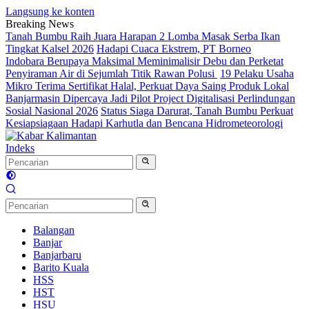
Langsung ke konten
Breaking News
Tanah Bumbu Raih Juara Harapan 2 Lomba Masak Serba Ikan
Tingkat Kalsel 2026
Hadapi Cuaca Ekstrem, PT Borneo
Indobara Berupaya Maksimal Meminimalisir Debu dan Perketat
Penyiraman Air di Sejumlah Titik Rawan Polusi
19 Pelaku Usaha
Mikro Terima Sertifikat Halal, Perkuat Daya Saing Produk Lokal
Banjarmasin Dipercaya Jadi Pilot Project Digitalisasi Perlindungan
Sosial Nasional 2026
Status Siaga Darurat, Tanah Bumbu Perkuat
Kesiapsiagaan Hadapi Karhutla dan Bencana Hidrometeorologi
Indeks
Balangan
Banjar
Banjarbaru
Barito Kuala
HSS
HST
HSU