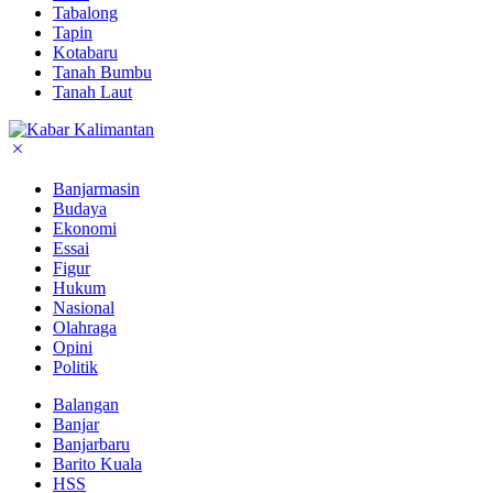
Tabalong
Tapin
Kotabaru
Tanah Bumbu
Tanah Laut
Banjarmasin
Budaya
Ekonomi
Essai
Figur
Hukum
Nasional
Olahraga
Opini
Politik
Balangan
Banjar
Banjarbaru
Barito Kuala
HSS