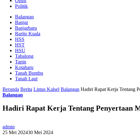
Opini
Politik
Balangan
Banjar
Banjarbaru
Barito Kuala
HSS
HST
HSU
Tabalong
Tapin
Kotabaru
Tanah Bumbu
Tanah Laut
Beranda
Berita
Lintas Kalsel
Balangan
Hadiri Rapat Kerja Tentang 
Balangan
Hadiri Rapat Kerja Tentang Penyertaan 
admin
25 Mei 2024
30 Mei 2024