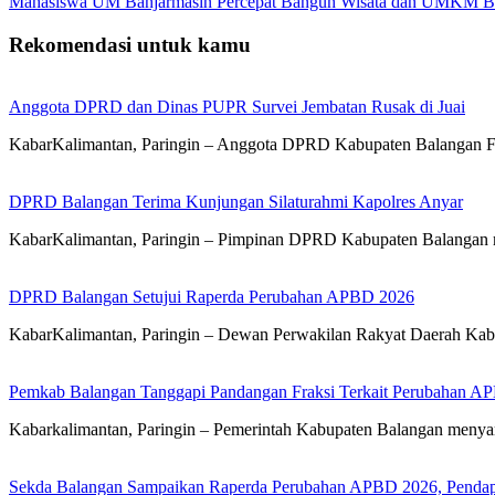
Mahasiswa UM Banjarmasin Percepat Bangun Wisata dan UMKM B
Rekomendasi untuk kamu
Anggota DPRD dan Dinas PUPR Survei Jembatan Rusak di Juai
KabarKalimantan, Paringin – Anggota DPRD Kabupaten Balangan 
DPRD Balangan Terima Kunjungan Silaturahmi Kapolres Anyar
KabarKalimantan, Paringin – Pimpinan DPRD Kabupaten Balangan 
DPRD Balangan Setujui Raperda Perubahan APBD 2026
KabarKalimantan, Paringin – Dewan Perwakilan Rakyat Daerah Kab
Pemkab Balangan Tanggapi Pandangan Fraksi Terkait Perubahan A
Kabarkalimantan, Paringin – Pemerintah Kabupaten Balangan meny
Sekda Balangan Sampaikan Raperda Perubahan APBD 2026, Pendapa