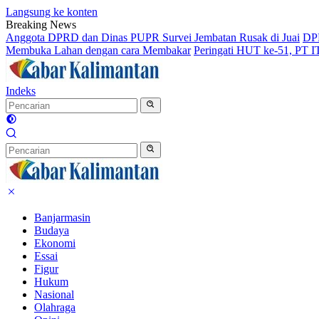
Langsung ke konten
Breaking News
Anggota DPRD dan Dinas PUPR Survei Jembatan Rusak di Juai
DPR
Membuka Lahan dengan cara Membakar
Peringati HUT ke-51, PT 
Indeks
Banjarmasin
Budaya
Ekonomi
Essai
Figur
Hukum
Nasional
Olahraga