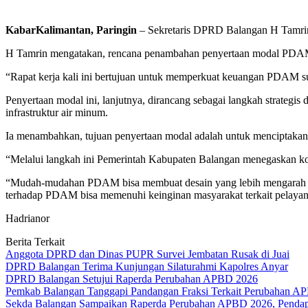
KabarKalimantan, Paringin
– Sekretaris DPRD Balangan H Tamrin
H Tamrin mengatakan, rencana penambahan penyertaan modal PDAM in
“Rapat kerja kali ini bertujuan untuk memperkuat keuangan PDAM s
Penyertaan modal ini, lanjutnya, dirancang sebagai langkah strat
infrastruktur air minum.
Ia menambahkan, tujuan penyertaan modal adalah untuk menciptakan
“Melalui langkah ini Pemerintah Kabupaten Balangan menegaskan ko
“Mudah-mudahan PDAM bisa membuat desain yang lebih mengarah ke 
terhadap PDAM bisa memenuhi keinginan masyarakat terkait pelayana
Hadrianor
Berita Terkait
Anggota DPRD dan Dinas PUPR Survei Jembatan Rusak di Juai
DPRD Balangan Terima Kunjungan Silaturahmi Kapolres Anyar
DPRD Balangan Setujui Raperda Perubahan APBD 2026
Pemkab Balangan Tanggapi Pandangan Fraksi Terkait Perubahan A
Sekda Balangan Sampaikan Raperda Perubahan APBD 2026, Pendapa