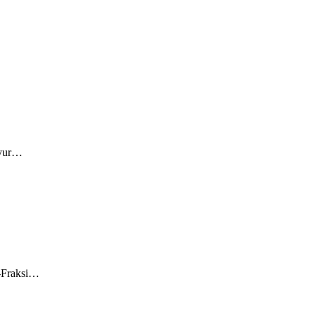
syur…
i-Fraksi…