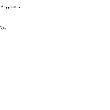
an Anggaran…
KKN)…