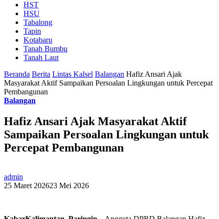
HST
HSU
Tabalong
Tapin
Kotabaru
Tanah Bumbu
Tanah Laut
Beranda
Berita
Lintas Kalsel
Balangan
Hafiz Ansari Ajak
Masyarakat Aktif Sampaikan Persoalan Lingkungan untuk Percepat
Pembangunan
Balangan
Hafiz Ansari Ajak Masyarakat Aktif
Sampaikan Persoalan Lingkungan untuk
Percepat Pembangunan
admin
25 Maret 2026
23 Mei 2026
KabarKalimantan, Paringin
– Anggota DPRD Balangan Hafiz