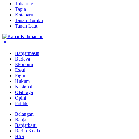
Tabalong
Tapin
Kotabaru
Tanah Bumbu
Tanah Laut
Banjarmasin
Budaya
Ekonomi
Essai
Figur
Hukum
Nasional
Olahraga
Opini
Politik
Balangan
Banjar
Banjarbaru
Barito Kuala
HSS