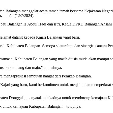
en Balangan menggelar acara ramah tamah bersama Kejaksaan Negeri
, Jum’at (12/7/2024).
upati Balangan H Abdul Hadi dan istri, Ketua DPRD Balangan Ahsani F
lamat datang kepada Kajari Balangan yang baru.
i Kabupaten Balangan. Semoga silaturahmi dan sinergitas antara Pemk
amaan, Kabupaten Balangan yang masih diusia muda akan mampu sejaj
erus berkembang dan maju,” tambahnya.
ya mengapresiasi sambutan hangat dari Pemkab Balangan.
gai Kajari yang baru, kami berkomitmen untuk menjalin dan memperku
bupaten Donggala, menyatakan tekadnya untuk mendorong kemajuan Ka
ak untuk kemajuan Kabupaten Balangan,” tutupnya.