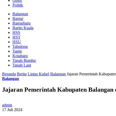
Opini
Politik
Balangan
Banjar
Banjarbaru
Barito Kuala
HSS
HST
HSU
Tabalong
Tapin
Kotabaru
Tanah Bumbu
Tanah Laut
Beranda
Berita
Lintas Kalsel
Balangan
Jajaran Pemerintah Kabupat
Balangan
Jajaran Pemerintah Kabupaten Balangan
admin
17 Juli 2024