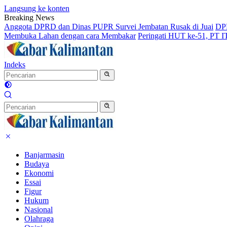
Langsung ke konten
Breaking News
Anggota DPRD dan Dinas PUPR Survei Jembatan Rusak di Juai
DPR
Membuka Lahan dengan cara Membakar
Peringati HUT ke-51, PT 
Indeks
Banjarmasin
Budaya
Ekonomi
Essai
Figur
Hukum
Nasional
Olahraga