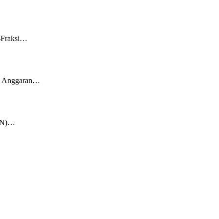
i-Fraksi…
an Anggaran…
KKN)…