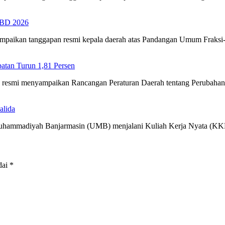
PBD 2026
ampaikan tanggapan resmi kepala daerah atas Pandangan Umum Fraks
tan Turun 1,81 Persen
ra resmi menyampaikan Rancangan Peraturan Daerah tentang Perubah
alida
 Muhammadiyah Banjarmasin (UMB) menjalani Kuliah Kerja Nyata (
dai
*