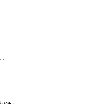
syur…
i-Fraksi…