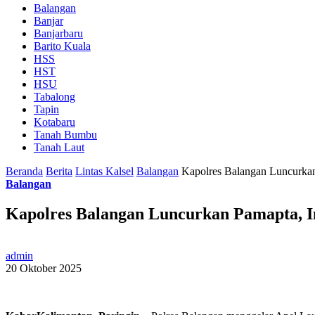
Balangan
Banjar
Banjarbaru
Barito Kuala
HSS
HST
HSU
Tabalong
Tapin
Kotabaru
Tanah Bumbu
Tanah Laut
Beranda
Berita
Lintas Kalsel
Balangan
Kapolres Balangan Luncurkan
Balangan
Kapolres Balangan Luncurkan Pamapta, I
admin
20 Oktober 2025