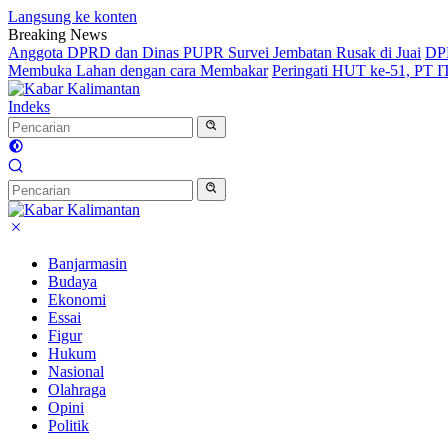
Langsung ke konten
Breaking News
Anggota DPRD dan Dinas PUPR Survei Jembatan Rusak di Juai
DPR
Membuka Lahan dengan cara Membakar
Peringati HUT ke-51, PT 
Indeks
Banjarmasin
Budaya
Ekonomi
Essai
Figur
Hukum
Nasional
Olahraga
Opini
Politik