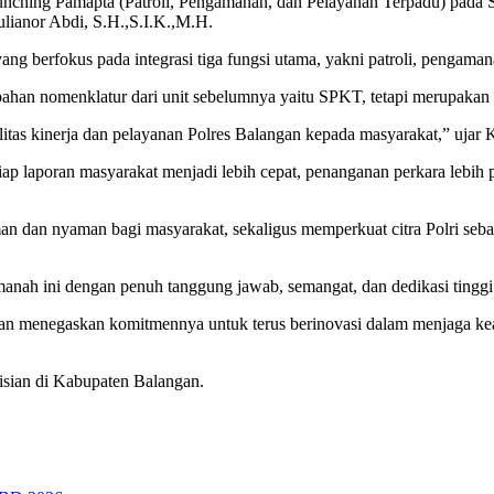
nching Pamapta (Patroli, Pengamanan, dan Pelayanan Terpadu) pada S
lianor Abdi, S.H.,S.I.K.,M.H.
ng berfokus pada integrasi tiga fungsi utama, yakni patroli, pengaman
an nomenklatur dari unit sebelumnya yaitu SPKT, tetapi merupakan pe
tas kinerja dan pelayanan Polres Balangan kepada masyarakat,” ujar 
p laporan masyarakat menjadi lebih cepat, penanganan perkara lebih 
an dan nyaman bagi masyarakat, sekaligus memperkuat citra Polri seb
anah ini dengan penuh tanggung jawab, semangat, dan dedikasi tingg
an menegaskan komitmennya untuk terus berinovasi dalam menjaga kea
sian di Kabupaten Balangan.