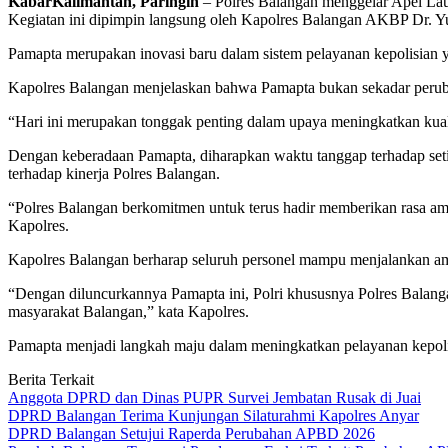
KabarKalimantan, Paringin
– Polres Balangan menggelar Apel Lau
Kegiatan ini dipimpin langsung oleh Kapolres Balangan AKBP Dr. Yu
Pamapta merupakan inovasi baru dalam sistem pelayanan kepolisian ya
Kapolres Balangan menjelaskan bahwa Pamapta bukan sekadar perubah
“Hari ini merupakan tonggak penting dalam upaya meningkatkan kuali
Dengan keberadaan Pamapta, diharapkan waktu tanggap terhadap setia
terhadap kinerja Polres Balangan.
“Polres Balangan berkomitmen untuk terus hadir memberikan rasa am
Kapolres.
Kapolres Balangan berharap seluruh personel mampu menjalankan am
“Dengan diluncurkannya Pamapta ini, Polri khususnya Polres Balang
masyarakat Balangan,” kata Kapolres.
Pamapta menjadi langkah maju dalam meningkatkan pelayanan kepoli
Berita Terkait
Anggota DPRD dan Dinas PUPR Survei Jembatan Rusak di Juai
DPRD Balangan Terima Kunjungan Silaturahmi Kapolres Anyar
DPRD Balangan Setujui Raperda Perubahan APBD 2026