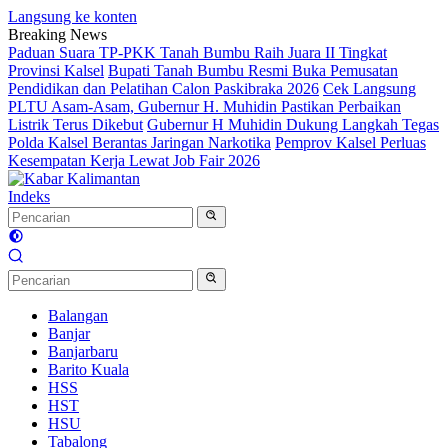
Langsung ke konten
Breaking News
Paduan Suara TP-PKK Tanah Bumbu Raih Juara II Tingkat
Provinsi Kalsel
Bupati Tanah Bumbu Resmi Buka Pemusatan
Pendidikan dan Pelatihan Calon Paskibraka 2026
Cek Langsung
PLTU Asam-Asam, Gubernur H. Muhidin Pastikan Perbaikan
Listrik Terus Dikebut
Gubernur H Muhidin Dukung Langkah Tegas
Polda Kalsel Berantas Jaringan Narkotika
Pemprov Kalsel Perluas
Kesempatan Kerja Lewat Job Fair 2026
Indeks
Balangan
Banjar
Banjarbaru
Barito Kuala
HSS
HST
HSU
Tabalong