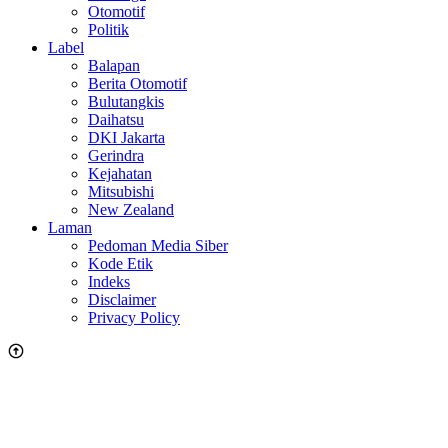
Otomotif
Politik
Label
Balapan
Berita Otomotif
Bulutangkis
Daihatsu
DKI Jakarta
Gerindra
Kejahatan
Mitsubishi
New Zealand
Laman
Pedoman Media Siber
Kode Etik
Indeks
Disclaimer
Privacy Policy