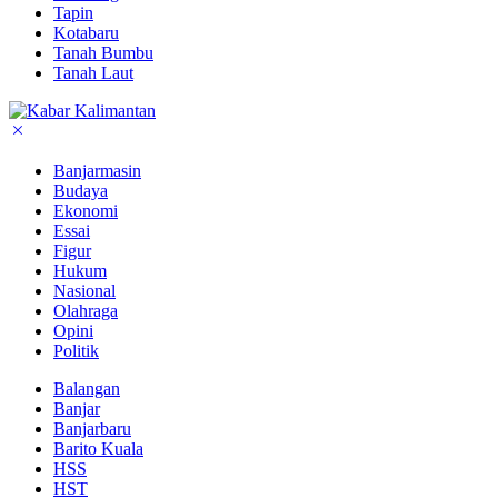
Tapin
Kotabaru
Tanah Bumbu
Tanah Laut
Banjarmasin
Budaya
Ekonomi
Essai
Figur
Hukum
Nasional
Olahraga
Opini
Politik
Balangan
Banjar
Banjarbaru
Barito Kuala
HSS
HST