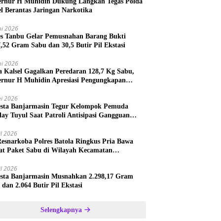
rnur H Muhidin Dukung Langkah Tegas Polda
el Berantas Jaringan Narkotika
ni 2026
es Tanbu Gelar Pemusnahan Barang Bukti
7,52 Gram Sabu dan 30,5 Butir Pil Ekstasi
ni 2026
a Kalsel Gagalkan Peredaran 128,7 Kg Sabu,
rnur H Muhidin Apresiasi Pengungkapan
ngan Narkotika Lintas Provinsi
i 2026
esta Banjarmasin Tegur Kelompok Pemuda
lay Tuyul Saat Patroli Antisipasi Gangguan
tibmas
il 2026
Resnarkoba Polres Batola Ringkus Pria Bawa
t Paket Sabu di Wilayah Kecamatan
astana
il 2026
esta Banjarmasin Musnahkan 2.298,17 Gram
 dan 2.064 Butir Pil Ekstasi
Selengkapnya