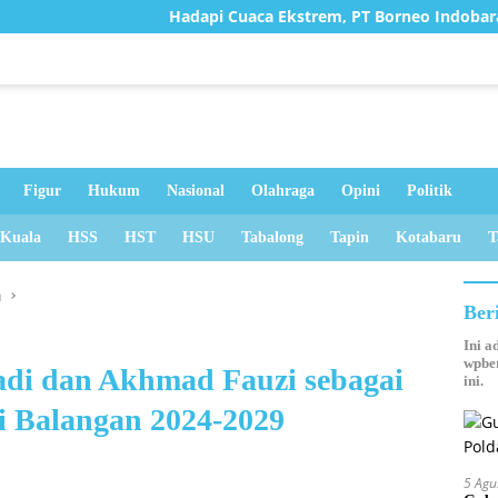
Hadapi Cuaca Ekstrem, PT Borneo Indobara Berupaya Ma
Figur
Hukum
Nasional
Olahraga
Opini
Politik
 Kuala
HSS
HST
HSU
Tabalong
Tapin
Kotabaru
T
n
Ber
Ini a
wpber
di dan Akhmad Fauzi sebagai
ini.
i Balangan 2024-2029
5 Agu