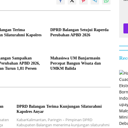
angan Terima
DPRD Balangan Setujui Raperda
n Silaturahmi Kapolres
Perubahan APBD 2026
Rec
langan Sampaikan
Mahasiswa UM Banjarmasin
Perubahan APBD 2026,
Percepat Bangun Wisata dan
an Turun 1,81 Persen
UMKM Balida
an
DPRD Balangan Terima Kunjungan Silaturahmi
Kapolres Anyar
paten
KabarKalimantan, Paringin – Pimpinan DPRD
ga
Kabupaten Balangan menerima kunjungan silaturahmi