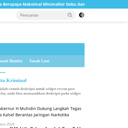
ksimal Minimalisir Debu dan Perketat Penyiraman Air di Sejum
anah Bumbu
Tanah Laut
ita Kriminal
dalah contoh deskripsi untuk widget recent post
ita, anda bisa memasukkan deskripsi pada widget
stus 2026