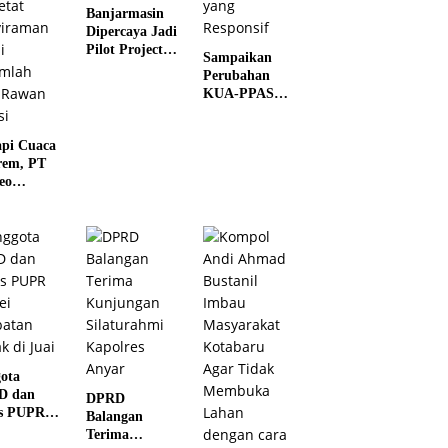
Banjarmasin
Dipercaya Jadi
Pilot Project
Sampaikan
Digitalisasi
Perubahan
Perlindungan
KUA-PPAS
Sosial Nasional
2026, Pemko
2026
Banjarmasin
pi Cuaca
Tegaskan
rem, PT
Komitmen
eo
Pengelolaan
bara Beru
Anggaran
yang Responsif
imal
malisir
 dan
etat
iraman
i
mlah Titik
n Polusi
ota
D dan
DPRD
s PUPR
Balangan
ei
Terima