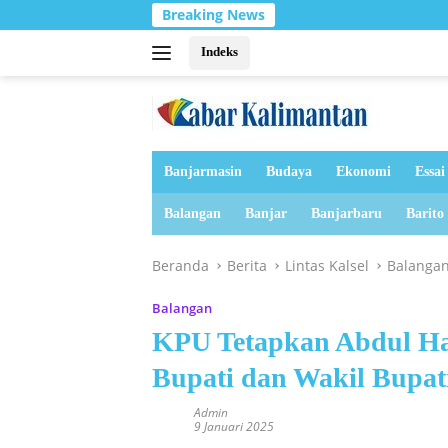
Langsung
Breaking News
ke
konten
Indeks
Banjarmasin
Budaya
Ekonomi
Essai
Balangan
Banjar
Banjarbaru
Barito
Beranda
Berita
Lintas Kalsel
Balanga
Balangan
KPU Tetapkan Abdul Ha
Bupati dan Wakil Bupat
Admin
9 Januari 2025