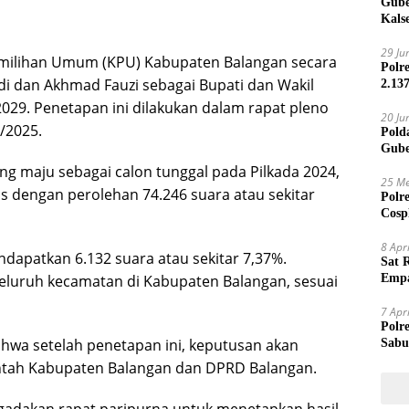
Gube
Kals
29 Ju
milihan Umum (KPU) Kabupaten Balangan secara
Polr
 dan Akhmad Fauzi sebagai Bupati dan Wakil
2.13
2029. Penetapan ini dilakukan dalam rapat pleno
20 Ju
/2025.
Pold
Gube
Jari
g maju sebagai calon tunggal pada Pilkada 2024,
25 Me
 dengan perolehan 74.246 suara atau sekitar
Polr
Cosp
Kam
8 Apr
dapatkan 6.132 suara atau sekitar 7,37%.
Sat 
seluruh kecamatan di Kabupaten Balangan, sesuai
Empa
Mand
7 Apr
Polr
wa setelah penetapan ini, keputusan akan
Sabu
intah Kabupaten Balangan dan DPRD Balangan.