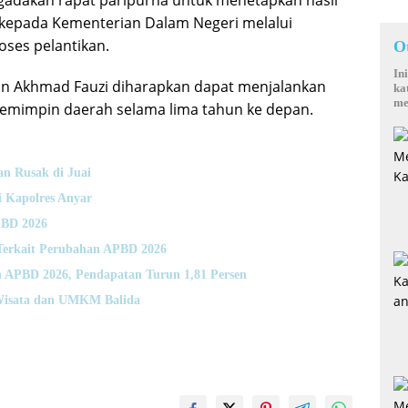
gadakan rapat paripurna untuk menetapkan hasil
 kepada Kementerian Dalam Negeri melalui
ses pelantikan.
O
In
an Akhmad Fauzi diharapkan dapat menjalankan
ka
me
mimpin daerah selama lima tahun ke depan.
n Rusak di Juai
 Kapolres Anyar
PBD 2026
Terkait Perubahan APBD 2026
 APBD 2026, Pendapatan Turun 1,81 Persen
Wisata dan UMKM Balida