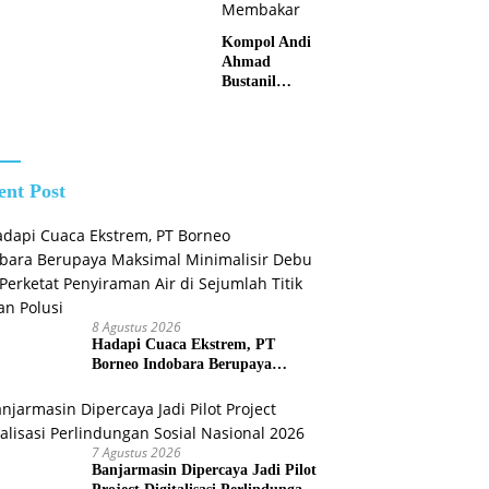
atan
Kunjungan
k di Juai
Silaturahmi
Kompol Andi
Kapolres
Ahmad
Anyar
Bustanil
Imbau
Masyarakat
Kotabaru Agar
Tidak
Membuka
ent Post
Lahan dengan
cara
Membakar
8 Agustus 2026
Hadapi Cuaca Ekstrem, PT
Borneo Indobara Berupaya
Maksimal Minimalisir Debu dan
Perketat Penyiraman Air di
Sejumlah Titik Rawan Polusi
7 Agustus 2026
Banjarmasin Dipercaya Jadi Pilot