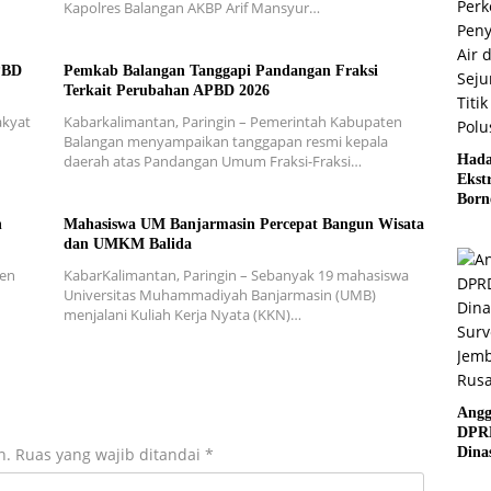
Kapolres Balangan AKBP Arif Mansyur…
PBD
Pemkab Balangan Tanggapi Pandangan Fraksi
Terkait Perubahan APBD 2026
akyat
Kabarkalimantan, Paringin – Pemerintah Kabupaten
Balangan menyampaikan tanggapan resmi kepala
daerah atas Pandangan Umum Fraksi-Fraksi…
Hada
Ekst
Born
Indo
n
Mahasiswa UM Banjarmasin Percepat Bangun Wisata
paya
dan UMKM Balida
Maks
ten
KabarKalimantan, Paringin – Sebanyak 19 mahasiswa
Mini
n
Universitas Muhammadiyah Banjarmasin (UMB)
Debu
menjalani Kuliah Kerja Nyata (KKN)…
Perk
Peny
Air d
Seju
Rawa
Angg
DPR
n.
Ruas yang wajib ditandai
*
Dina
Surv