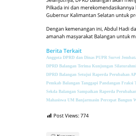
Selanjutnya, DPRD Balangan akan men
Pilkada ini dan merekomendasikannya
Gubernur Kalimantan Selatan untuk pro
Dengan kemenangan ini, Abdul Hadi d
amanah masyarakat Balangan untuk me
Berita Terkait
Anggota DPRD dan Dinas PUPR Survei Jembata
DPRD Balangan Terima Kunjungan Silaturahmi
DPRD Balangan Setujui Raperda Perubahan A
Pemkab Balangan Tanggapi Pandangan Fraksi 
Sekda Balangan Sampaikan Raperda Perubahan
Mahasiswa UM Banjarmasin Percepat Bangun 
Post Views:
774