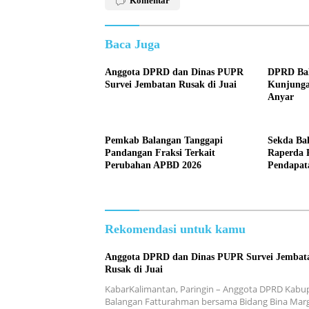
Komentar
Baca Juga
Anggota DPRD dan Dinas PUPR
DPRD Bal
Survei Jembatan Rusak di Juai
Kunjunga
Anyar
Pemkab Balangan Tanggapi
Sekda Ba
Pandangan Fraksi Terkait
Raperda 
Perubahan APBD 2026
Pendapat
Rekomendasi untuk kamu
Anggota DPRD dan Dinas PUPR Survei Jembat
Rusak di Juai
KabarKalimantan, Paringin – Anggota DPRD Kabu
Balangan Fatturahman bersama Bidang Bina Mar