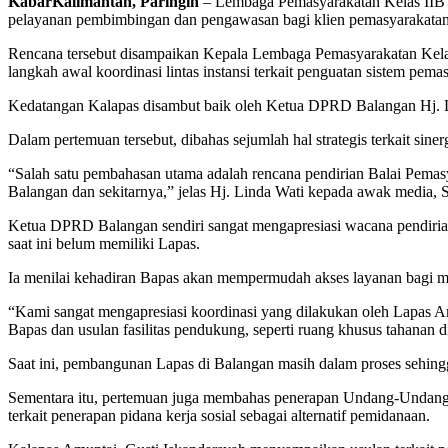
KabarKalimantan, Paringin
– Lembaga Pemasyarakatan Kelas IIB 
pelayanan pembimbingan dan pengawasan bagi klien pemasyarakatan 
Rencana tersebut disampaikan Kepala Lembaga Pemasyarakatan Kelas
langkah awal koordinasi lintas instansi terkait penguatan sistem pema
Kedatangan Kalapas disambut baik oleh Ketua DPRD Balangan Hj. Li
Dalam pertemuan tersebut, dibahas sejumlah hal strategis terkait si
“Salah satu pembahasan utama adalah rencana pendirian Balai Pem
Balangan dan sekitarnya,” jelas Hj. Linda Wati kepada awak media, S
Ketua DPRD Balangan sendiri sangat mengapresiasi wacana pendir
saat ini belum memiliki Lapas.
Ia menilai kehadiran Bapas akan mempermudah akses layanan bagi m
“Kami sangat mengapresiasi koordinasi yang dilakukan oleh Lapas 
Bapas dan usulan fasilitas pendukung, seperti ruang khusus tahanan 
Saat ini, pembangunan Lapas di Balangan masih dalam proses sehin
Sementara itu, pertemuan juga membahas penerapan Undang-Undang 
terkait penerapan pidana kerja sosial sebagai alternatif pemidanaan.