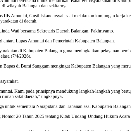
Amuntai berencana untuk mendirikan Balai Pemasyarakatan di Kabupa
di wilayah Balangan dan sekitarnya.
 IIB Amuntai, Gusti Iskandarsyah saat melakukan kunjungan kerja ke
syarakatan di daerah.
nda Wati bersama Sekretaris Daerah Balangan, Fakhriyanto.
nergi antara Lapas Amuntai dan Pemerintah Kabupaten Balangan.
asyarakatan di Kabupaten Balangan guna meningkatkan pelayanan pemb
elasa (7/4/2026).
ian Bapas di Bumi Sanggam mengingat Kabupaten Balangan yang meru
asyarakat.
Amuntai. Kami pada prinsipnya mendukung langkah-langkah yang bertuj
di rumah sakit daerah,” ungkapnya.
gga untuk sementara Narapidana dan Tahanan asal Kabupaten Balangan
Nomor 20 Tahun 2025 tentang Kitab Undang-Undang Hukum Acara Pida