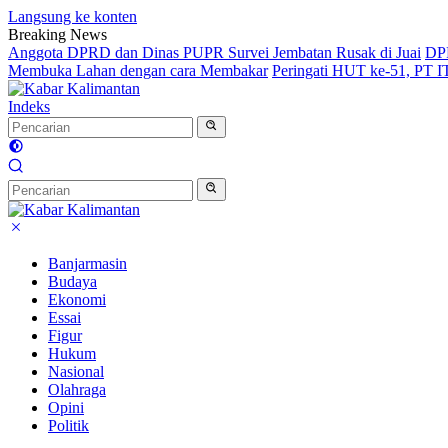
Langsung ke konten
Breaking News
Anggota DPRD dan Dinas PUPR Survei Jembatan Rusak di Juai
DPR
Membuka Lahan dengan cara Membakar
Peringati HUT ke-51, PT 
Indeks
Banjarmasin
Budaya
Ekonomi
Essai
Figur
Hukum
Nasional
Olahraga
Opini
Politik