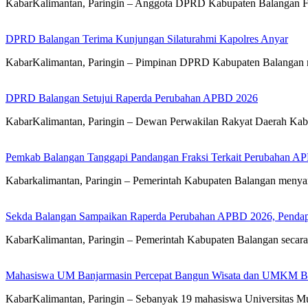
KabarKalimantan, Paringin – Anggota DPRD Kabupaten Balangan 
DPRD Balangan Terima Kunjungan Silaturahmi Kapolres Anyar
KabarKalimantan, Paringin – Pimpinan DPRD Kabupaten Balangan 
DPRD Balangan Setujui Raperda Perubahan APBD 2026
KabarKalimantan, Paringin – Dewan Perwakilan Rakyat Daerah Kab
Pemkab Balangan Tanggapi Pandangan Fraksi Terkait Perubahan A
Kabarkalimantan, Paringin – Pemerintah Kabupaten Balangan meny
Sekda Balangan Sampaikan Raperda Perubahan APBD 2026, Pendapa
KabarKalimantan, Paringin – Pemerintah Kabupaten Balangan seca
Mahasiswa UM Banjarmasin Percepat Bangun Wisata dan UMKM B
KabarKalimantan, Paringin – Sebanyak 19 mahasiswa Universitas