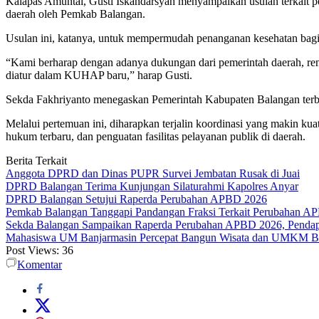
Kalapas Amuntai, Gusti Iskandarsyah menyampaikan usulan terkait
daerah oleh Pemkab Balangan.
Usulan ini, katanya, untuk mempermudah penanganan kesehatan bag
“Kami berharap dengan adanya dukungan dari pemerintah daerah, renc
diatur dalam KUHAP baru,” harap Gusti.
Sekda Fakhriyanto menegaskan Pemerintah Kabupaten Balangan terbuka
Melalui pertemuan ini, diharapkan terjalin koordinasi yang makin 
hukum terbaru, dan penguatan fasilitas pelayanan publik di daerah.
Berita Terkait
Anggota DPRD dan Dinas PUPR Survei Jembatan Rusak di Juai
DPRD Balangan Terima Kunjungan Silaturahmi Kapolres Anyar
DPRD Balangan Setujui Raperda Perubahan APBD 2026
Pemkab Balangan Tanggapi Pandangan Fraksi Terkait Perubahan A
Sekda Balangan Sampaikan Raperda Perubahan APBD 2026, Pendapa
Mahasiswa UM Banjarmasin Percepat Bangun Wisata dan UMKM B
Post Views:
36
Komentar