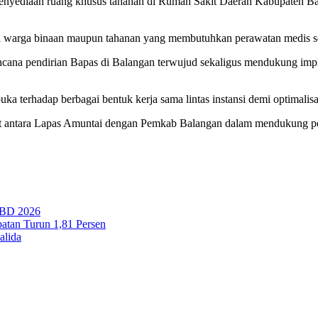
 penyediaan ruang khusus tahanan di Rumah Sakit Daerah Kabupaten 
i warga binaan maupun tahanan yang membutuhkan perawatan medis se
ana pendirian Bapas di Balangan terwujud sekaligus mendukung implem
 terhadap berbagai bentuk kerja sama lintas instansi demi optimalis
kuat antara Lapas Amuntai dengan Pemkab Balangan dalam mendukung p
PBD 2026
tan Turun 1,81 Persen
alida