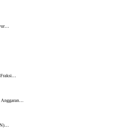
syur…
i-Fraksi…
an Anggaran…
KKN)…