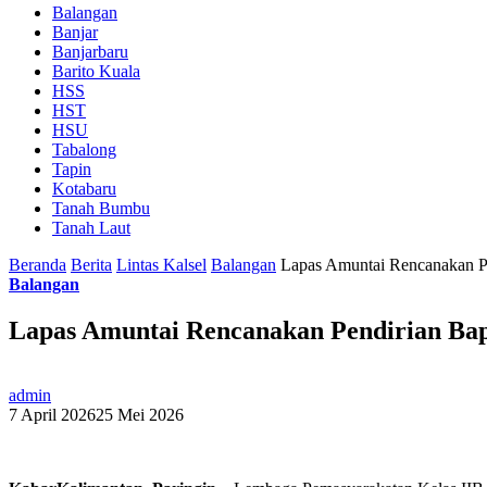
Balangan
Banjar
Banjarbaru
Barito Kuala
HSS
HST
HSU
Tabalong
Tapin
Kotabaru
Tanah Bumbu
Tanah Laut
Beranda
Berita
Lintas Kalsel
Balangan
Lapas Amuntai Rencanakan Pe
Balangan
Lapas Amuntai Rencanakan Pendirian Bap
admin
7 April 2026
25 Mei 2026