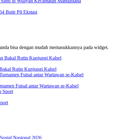
t Sabu di Wilayah Kecamatan Mandastana
 Butir Pil Ekstasi
f, anda bisa dengan mudah memasukkannya pada widget.
akal Rutin Kunjungi Kalsel
rnamen Futsal antar Wartawan se-Kalsel
port