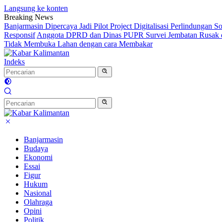
Langsung ke konten
Breaking News
Banjarmasin Dipercaya Jadi Pilot Project Digitalisasi Perlindungan S
Responsif
Anggota DPRD dan Dinas PUPR Survei Jembatan Rusak d
Tidak Membuka Lahan dengan cara Membakar
Indeks
Banjarmasin
Budaya
Ekonomi
Essai
Figur
Hukum
Nasional
Olahraga
Opini
Politik