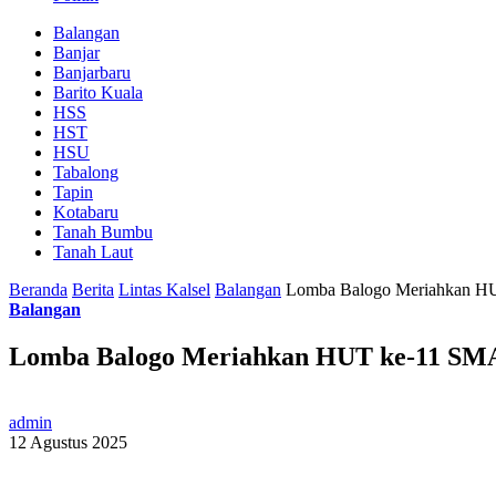
Balangan
Banjar
Banjarbaru
Barito Kuala
HSS
HST
HSU
Tabalong
Tapin
Kotabaru
Tanah Bumbu
Tanah Laut
Beranda
Berita
Lintas Kalsel
Balangan
Lomba Balogo Meriahkan H
Balangan
Lomba Balogo Meriahkan HUT ke-11 SMA
admin
12 Agustus 2025