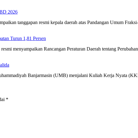
PBD 2026
ampaikan tanggapan resmi kepala daerah atas Pandangan Umum Fraks
tan Turun 1,81 Persen
ra resmi menyampaikan Rancangan Peraturan Daerah tentang Perubah
alida
 Muhammadiyah Banjarmasin (UMB) menjalani Kuliah Kerja Nyata (
dai
*