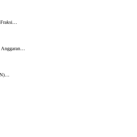
i-Fraksi…
an Anggaran…
KKN)…