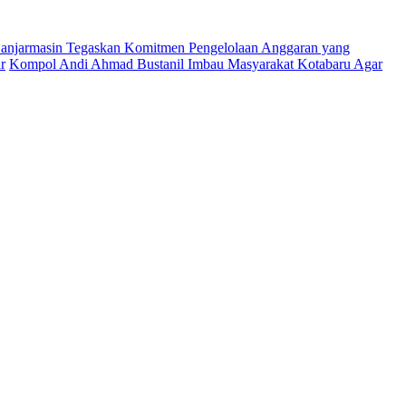
njarmasin Tegaskan Komitmen Pengelolaan Anggaran yang
r
Kompol Andi Ahmad Bustanil Imbau Masyarakat Kotabaru Agar