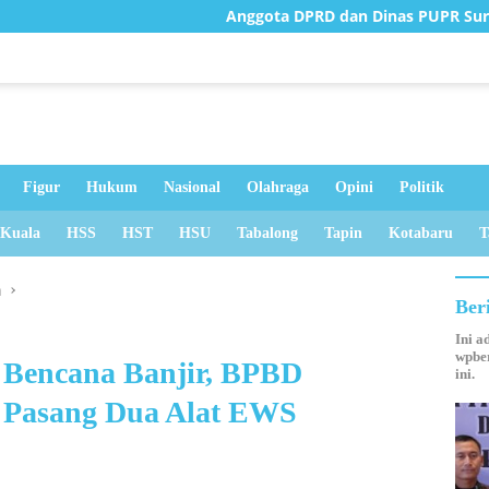
Anggota DPRD dan Dinas PUPR Survei Jembatan Ru
Figur
Hukum
Nasional
Olahraga
Opini
Politik
 Kuala
HSS
HST
HSU
Tabalong
Tapin
Kotabaru
T
n
Ber
Ini a
wpber
 Bencana Banjir, BPBD
ini.
 Pasang Dua Alat EWS