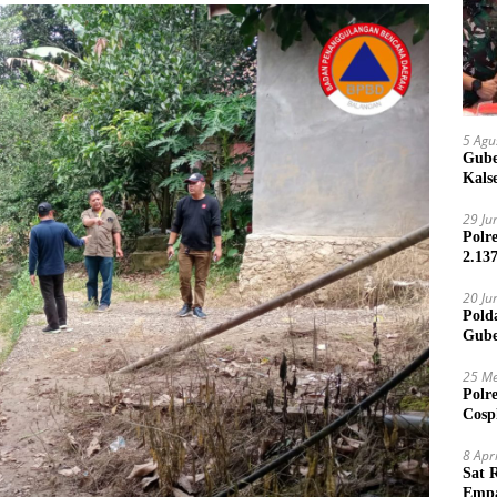
5 Agu
Gube
Kals
29 Ju
Polr
2.13
20 Ju
Pold
Gube
Jari
25 Me
Polr
Cosp
Kam
8 Apr
Sat 
Empa