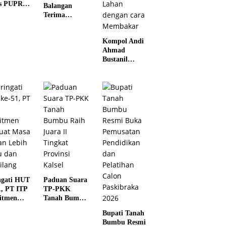
s PUPR
Balangan
ei
Terima
atan
Kunjungan
k di Juai
Silaturahmi
Kompol Andi
Kapolres
Ahmad
Anyar
Bustanil
Imbau
Masyarakat
Kotabaru Agar
Tidak
Membuka
Lahan dengan
cara
Membakar
ngati HUT
Paduan Suara
1, PT ITP
TP-PKK
itmen
Tanah Bumbu
uat Masa
Raih Juara II
Bupati Tanah
n Lebih
Tingkat
Bumbu Resmi
u dan
Provinsi Kalsel