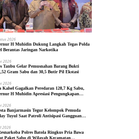
stus 2026
rnur H Muhidin Dukung Langkah Tegas Polda
el Berantas Jaringan Narkotika
ni 2026
es Tanbu Gelar Pemusnahan Barang Bukti
7,52 Gram Sabu dan 30,5 Butir Pil Ekstasi
ni 2026
a Kalsel Gagalkan Peredaran 128,7 Kg Sabu,
rnur H Muhidin Apresiasi Pengungkapan
ngan Narkotika Lintas Provinsi
i 2026
esta Banjarmasin Tegur Kelompok Pemuda
lay Tuyul Saat Patroli Antisipasi Gangguan
tibmas
il 2026
Resnarkoba Polres Batola Ringkus Pria Bawa
t Paket Sabu di Wilayah Kecamatan