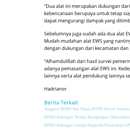
“Dua alat ini merupakan dukungan dar
kebencanaan berupaya untuk tetap sia
dapat mengurangi dampak yang ditimbul
Sebelumnya juga sudah ada dua alat EW
Mudah-mudahan alat EWS yang nantiny
dengan dukungan dari kecamatan dan 
“Alhamdulillah dari hasil survei pem
adanya pemasangan alat EWS ini. Kedepa
lainnya serta alat pendukung lainnya 
Hadrianor
Berita Terkait
Anggota DPRD dan Dinas PUPR Survei Jembata
DPRD Balangan Terima Kunjungan Silaturahmi
DPRD Balangan Setujui Raperda Perubahan A