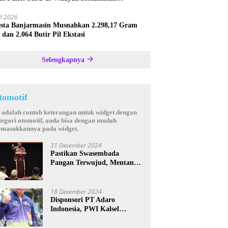
astana
il 2026
esta Banjarmasin Musnahkan 2.298,17 Gram
 dan 2.064 Butir Pil Ekstasi
Selengkapnya
tomotif
i adalah contoh keterangan untuk widget dengan
tegori otomotif, anda bisa dengan mudah
masukkannya pada widget.
31 Desember 2024
Pastikan Swasembada
Pangan Terwujud, Mentan
Andi Amran Bakal Rutin
Kunjungi Kalsel
18 Desember 2024
Disponsori PT Adaro
Indonesia, PWI Kalsel
Kembali Gelar Turnamen
Futsal antar Wartawan se-