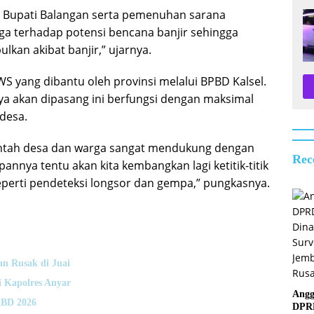
i Bupati Balangan serta pemenuhan sarana
ga terhadap potensi bencana banjir sehingga
kan akibat banjir,” ujarnya.
S yang dibantu oleh provinsi melalui BPBD Kalsel.
a akan dipasang ini berfungsi dengan maksimal
desa.
erintah desa dan warga sangat mendukung dengan
Rec
nnya tentu akan kita kembangkan lagi ketitik-titik
seperti pendeteksi longsor dan gempa,” pungkasnya.
n Rusak di Juai
 Kapolres Anyar
Angg
PBD 2026
DPR