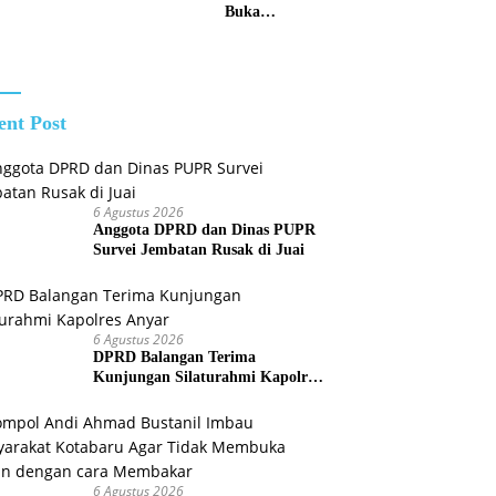
Buka
lang
Pemusatan
Pendidikan
dan Pelatihan
Calon
Paskibraka
ent Post
2026
6 Agustus 2026
Anggota DPRD dan Dinas PUPR
Survei Jembatan Rusak di Juai
6 Agustus 2026
DPRD Balangan Terima
Kunjungan Silaturahmi Kapolres
Anyar
6 Agustus 2026