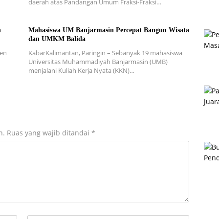
daerah atas Pandangan Umum Fraksi-Fraksi…
n
Mahasiswa UM Banjarmasin Percepat Bangun Wisata
dan UMKM Balida
ten
KabarKalimantan, Paringin – Sebanyak 19 mahasiswa
n
Universitas Muhammadiyah Banjarmasin (UMB)
menjalani Kuliah Kerja Nyata (KKN)…
n.
Ruas yang wajib ditandai
*