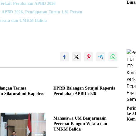
Dina
Terkait Perubahan APBD 2026
Surv
 APBD 2026, Pendapatan Turun 1,81 Persen
Jemb
Rusa
Wisata dan UMKM Balida
angan Terima
DPRD Balangan Setujui Raperda
n Silaturahmi Kapolres
Perubahan APBD 2026
Peri
ke-5
Mahasiswa UM Banjarmasin
Kom
Percepat Bangun Wisata dan
Perk
UMKM Balida
Depa
Hija