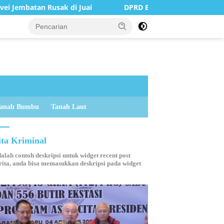
sak di Juai
DPRD Balangan Terima Kunjungan Silaturah
anah Bumbu
Tanah Laut
ita Kriminal
dalah contoh deskripsi untuk widget recent post
ita, anda bisa memasukkan deskripsi pada widget