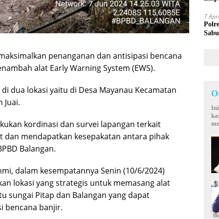
Mand
7 Apr
Polr
Sabu
aksimalkan penanganan dan antisipasi bencana
enambah alat Early Warning System (EWS).
 di dua lokasi yaitu di Desa Mayanau Kecamatan
O
 Juai.
In
ka
ukan kordinasi dan survei lapangan terkait
me
t dan mendapatkan kesepakatan antara pihak
BPBD Balangan.
mi, dalam kesempatannya Senin (10/6/2024)
kan lokasi yang strategis untuk memasang alat
tu sungai Pitap dan Balangan yang dapat
 bencana banjir.