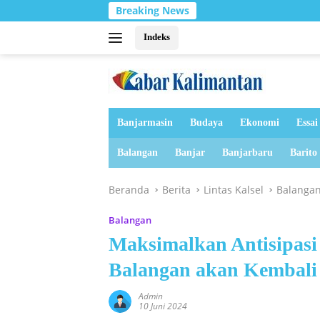
Langsung
Breaking News
ke
konten
Indeks
Banjarmasin
Budaya
Ekonomi
Essai
Balangan
Banjar
Banjarbaru
Barito
Beranda
Berita
Lintas Kalsel
Balanga
Balangan
Maksimalkan Antisipasi
Balangan akan Kembali
Admin
10 Juni 2024