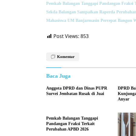
Pemkab Balangan Tanggapi Pandangan Fraksi 
Sekda Balangan Sampaikan Raperda Perubahan
Mahasiswa UM Banjarmasin Percepat Bangun 
Post Views:
853
Komentar
Baca Juga
Anggota DPRD dan Dinas PUPR
DPRD Bal
Survei Jembatan Rusak di Juai
Kunjunga
Anyar
Pemkab Balangan Tanggapi
Pandangan Fraksi Terkait
Perubahan APBD 2026