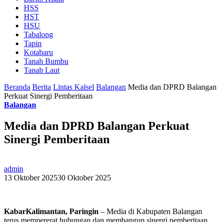
HSS
HST
HSU
Tabalong
Tapin
Kotabaru
Tanah Bumbu
Tanah Laut
Beranda
Berita
Lintas Kalsel
Balangan
Media dan DPRD Balangan
Perkuat Sinergi Pemberitaan
Balangan
Media dan DPRD Balangan Perkuat
Sinergi Pemberitaan
admin
13 Oktober 2025
30 Oktober 2025
KabarKalimantan, Paringin
– Media di Kabupaten Balangan
terus mempererat hubungan dan membangun sinergi pemberitaan