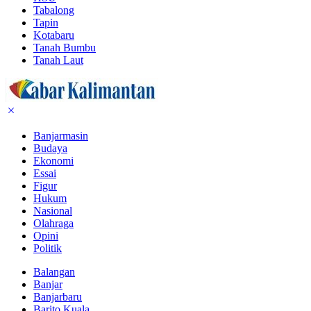
Tabalong
Tapin
Kotabaru
Tanah Bumbu
Tanah Laut
Banjarmasin
Budaya
Ekonomi
Essai
Figur
Hukum
Nasional
Olahraga
Opini
Politik
Balangan
Banjar
Banjarbaru
Barito Kuala