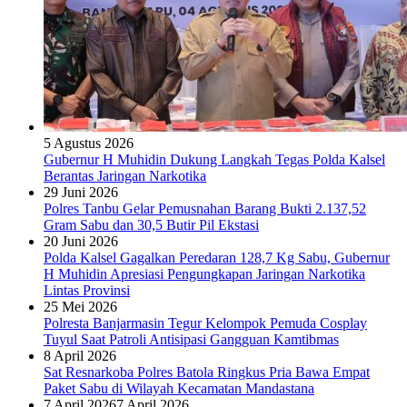
5 Agustus 2026
Gubernur H Muhidin Dukung Langkah Tegas Polda Kalsel
Berantas Jaringan Narkotika
29 Juni 2026
Polres Tanbu Gelar Pemusnahan Barang Bukti 2.137,52
Gram Sabu dan 30,5 Butir Pil Ekstasi
20 Juni 2026
Polda Kalsel Gagalkan Peredaran 128,7 Kg Sabu, Gubernur
H Muhidin Apresiasi Pengungkapan Jaringan Narkotika
Lintas Provinsi
25 Mei 2026
Polresta Banjarmasin Tegur Kelompok Pemuda Cosplay
Tuyul Saat Patroli Antisipasi Gangguan Kamtibmas
8 April 2026
Sat Resnarkoba Polres Batola Ringkus Pria Bawa Empat
Paket Sabu di Wilayah Kecamatan Mandastana
7 April 2026
7 April 2026