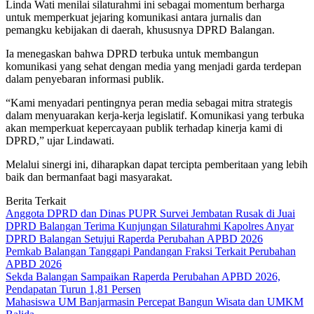
Linda Wati menilai silaturahmi ini sebagai momentum berharga
untuk memperkuat jejaring komunikasi antara jurnalis dan
pemangku kebijakan di daerah, khususnya DPRD Balangan.
Ia menegaskan bahwa DPRD terbuka untuk membangun
komunikasi yang sehat dengan media yang menjadi garda terdepan
dalam penyebaran informasi publik.
“Kami menyadari pentingnya peran media sebagai mitra strategis
dalam menyuarakan kerja-kerja legislatif. Komunikasi yang terbuka
akan memperkuat kepercayaan publik terhadap kinerja kami di
DPRD,” ujar Lindawati.
Melalui sinergi ini, diharapkan dapat tercipta pemberitaan yang lebih
baik dan bermanfaat bagi masyarakat.
Berita Terkait
Anggota DPRD dan Dinas PUPR Survei Jembatan Rusak di Juai
DPRD Balangan Terima Kunjungan Silaturahmi Kapolres Anyar
DPRD Balangan Setujui Raperda Perubahan APBD 2026
Pemkab Balangan Tanggapi Pandangan Fraksi Terkait Perubahan
APBD 2026
Sekda Balangan Sampaikan Raperda Perubahan APBD 2026,
Pendapatan Turun 1,81 Persen
Mahasiswa UM Banjarmasin Percepat Bangun Wisata dan UMKM