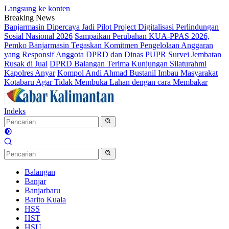
Langsung ke konten
Breaking News
Banjarmasin Dipercaya Jadi Pilot Project Digitalisasi Perlindungan
Sosial Nasional 2026
Sampaikan Perubahan KUA-PPAS 2026,
Pemko Banjarmasin Tegaskan Komitmen Pengelolaan Anggaran
yang Responsif
Anggota DPRD dan Dinas PUPR Survei Jembatan
Rusak di Juai
DPRD Balangan Terima Kunjungan Silaturahmi
Kapolres Anyar
Kompol Andi Ahmad Bustanil Imbau Masyarakat
Kotabaru Agar Tidak Membuka Lahan dengan cara Membakar
Indeks
Balangan
Banjar
Banjarbaru
Barito Kuala
HSS
HST
HSU