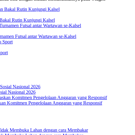
akal Rutin Kunjungi Kalsel
rnamen Futsal antar Wartawan se-Kalsel
port
osial Nasional 2026
an Komitmen Pengelolaan Anggaran yang Responsif