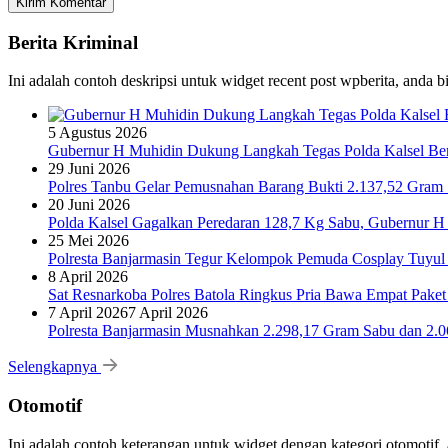
Berita Kriminal
Ini adalah contoh deskripsi untuk widget recent post wpberita, anda 
5 Agustus 2026
Gubernur H Muhidin Dukung Langkah Tegas Polda Kalsel Bera
29 Juni 2026
Polres Tanbu Gelar Pemusnahan Barang Bukti 2.137,52 Gram Sa
20 Juni 2026
Polda Kalsel Gagalkan Peredaran 128,7 Kg Sabu, Gubernur H 
25 Mei 2026
Polresta Banjarmasin Tegur Kelompok Pemuda Cosplay Tuyul 
8 April 2026
Sat Resnarkoba Polres Batola Ringkus Pria Bawa Empat Pake
7 April 2026
7 April 2026
Polresta Banjarmasin Musnahkan 2.298,17 Gram Sabu dan 2.064
Selengkapnya
Otomotif
Ini adalah contoh keterangan untuk widget dengan kategori otomoti