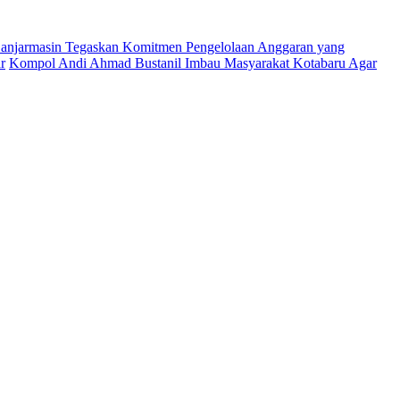
njarmasin Tegaskan Komitmen Pengelolaan Anggaran yang
r
Kompol Andi Ahmad Bustanil Imbau Masyarakat Kotabaru Agar