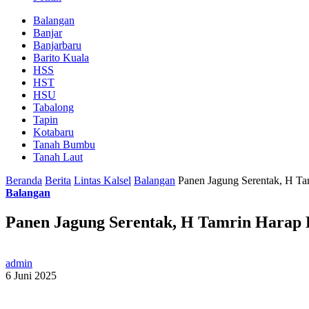
Balangan
Banjar
Banjarbaru
Barito Kuala
HSS
HST
HSU
Tabalong
Tapin
Kotabaru
Tanah Bumbu
Tanah Laut
Beranda
Berita
Lintas Kalsel
Balangan
Panen Jagung Serentak, H Ta
Balangan
Panen Jagung Serentak, H Tamrin Harap 
admin
6 Juni 2025