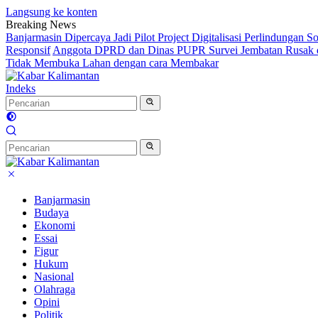
Langsung ke konten
Breaking News
Banjarmasin Dipercaya Jadi Pilot Project Digitalisasi Perlindungan S
Responsif
Anggota DPRD dan Dinas PUPR Survei Jembatan Rusak d
Tidak Membuka Lahan dengan cara Membakar
Indeks
Banjarmasin
Budaya
Ekonomi
Essai
Figur
Hukum
Nasional
Olahraga
Opini
Politik