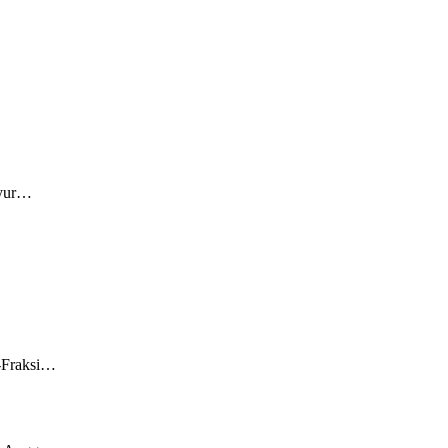
syur…
i-Fraksi…