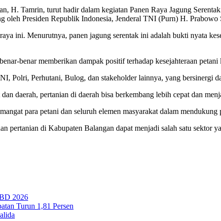
 H. Tamrin, turut hadir dalam kegiatan Panen Raya Jagung Serentak Ku
sung oleh Presiden Republik Indonesia, Jenderal TNI (Purn) H. Prabowo 
aya ini. Menurutnya, panen jagung serentak ini adalah bukti nyata k
 benar-benar memberikan dampak positif terhadap kesejahteraan petani 
 TNI, Polri, Perhutani, Bulog, dan stakeholder lainnya, yang bersiner
t dan daerah, pertanian di daerah bisa berkembang lebih cepat dan men
angat para petani dan seluruh elemen masyarakat dalam mendukung pro
dan pertanian di Kabupaten Balangan dapat menjadi salah satu sektor
PBD 2026
tan Turun 1,81 Persen
alida