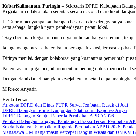
KabarKalimantan, Paringin
– Sekretaris DPRD Kabupaten Balangan,
Kegiatan ini dilaksanakan serentak secara nasional dan diikuti lang
H. Tamrin menyampaikan harapan besar atas terselenggaranya panen r
serta sebagai langkah nyata pemberdayaan petani lokal.
“Saya berharap kegiatan panen raya ini bukan hanya seremoni, tetapi
Ia juga mengapresiasi keterlibatan berbagai instansi, termasuk pihak
Dirinya menilai, dengan kolaborasi yang kuat antara pemerintah pusa
Panen raya ini juga menjadi momentum penting untuk memperkuat sem
Dengan demikian, diharapkan kesejahteraan petani dapat meningkat 
M Rieko Ariyasin
Berita Terkait
Anggota DPRD dan Dinas PUPR Survei Jembatan Rusak di Juai
DPRD Balangan Terima Kunjungan Silaturahmi Kapolres Anyar
DPRD Balangan Setujui Raperda Perubahan APBD 2026
Pemkab Balangan Tanggapi Pandangan Fraksi Terkait Perubahan A
Sekda Balangan Sampaikan Raperda Perubahan APBD 2026, Pendapa
Mahasiswa UM Banjarmasin Percepat Bangun Wisata dan UMKM B