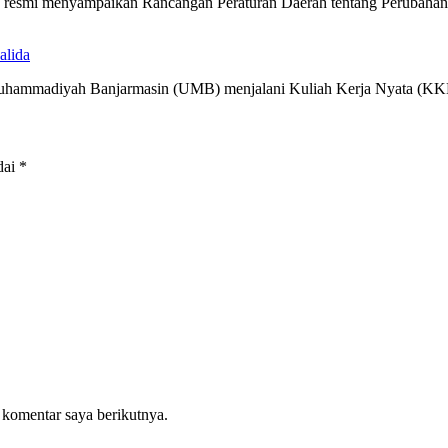
ra resmi menyampaikan Rancangan Peraturan Daerah tentang Perubah
alida
 Muhammadiyah Banjarmasin (UMB) menjalani Kuliah Kerja Nyata (
dai
*
 komentar saya berikutnya.