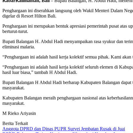
KabarKalimantan, Bali
– Bupati Balangan, H. Abdul Hadi, menerima
Penghargaan ini diserahkan langsung oleh Wakil Menteri Dalam Neg
digelar di Resort Hilton Bali.
Penghargaan ini merupakan bentuk apresiasi pemerintah pusat atas u
berturut-turut.
Bupati Balangan H. Abdul Hadi menyampaikan rasa syukur dan terima 
eliminasi malaria.
“Penghargaan ini adalah hasil kerja kolektif semua pihak. Kami akan
“Penghargaan ini adalah hasil kerja kolektif seluruh elemen di Ka
hasil luar biasa,” tambah H Abdul Hadi.
Bupati Balangan H Abdul Hadi berharap Kabupaten Balangan dapat te
masyarakat.
Kabupaten Balangan meraih penghargaan nasional atas keberhasilann
masyarakat.
M Rieko Ariyasin
Berita Terkait
Anggota DPRD dan Dinas PUPR Survei Jembatan Rusak di Juai