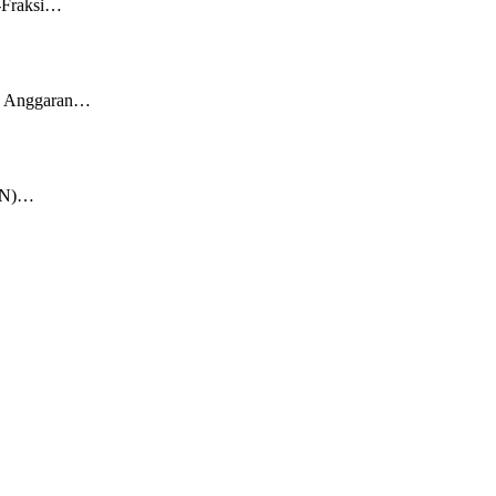
i-Fraksi…
an Anggaran…
KKN)…