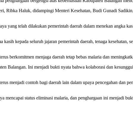
 penghargaan bergengsi atas keberhasilan Kabupaten Balangan mencapa
eri, Ribka Haluk, didampingi Menteri Kesehatan, Budi Gunadi Sadikin
paya yang telah dilakukan pemerintah daerah dalam menekan angka kasu
kasih kepada seluruh jajaran pemerintah daerah, tenaga kesehatan, s
 terus berkomitmen menjaga daerah tetap bebas malaria dan meningkatk
bupaten Balangan. Ini menjadi bukti nyata bahwa kolaborasi dan kesu
rus menjadi contoh bagi daerah lain dalam upaya pencegahan dan peng
ya mencapai status eliminasi malaria, dan penghargaan ini menjadi b