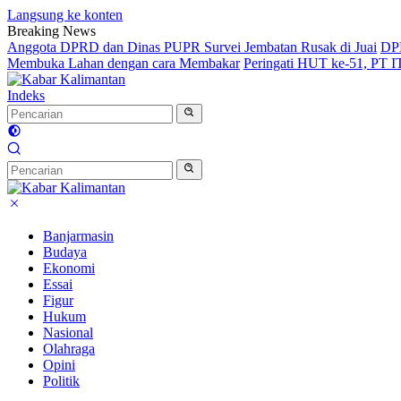
Langsung ke konten
Breaking News
Anggota DPRD dan Dinas PUPR Survei Jembatan Rusak di Juai
DPR
Membuka Lahan dengan cara Membakar
Peringati HUT ke-51, PT 
Indeks
Banjarmasin
Budaya
Ekonomi
Essai
Figur
Hukum
Nasional
Olahraga
Opini
Politik