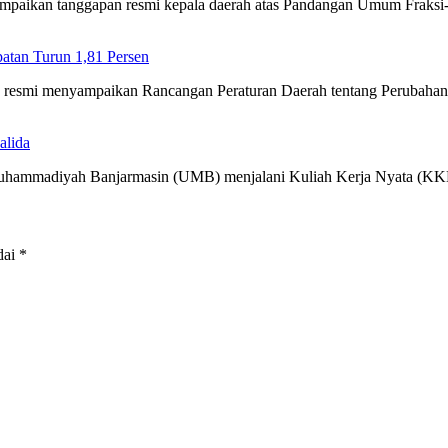
ampaikan tanggapan resmi kepala daerah atas Pandangan Umum Fraks
tan Turun 1,81 Persen
ra resmi menyampaikan Rancangan Peraturan Daerah tentang Perubah
alida
 Muhammadiyah Banjarmasin (UMB) menjalani Kuliah Kerja Nyata (
dai
*