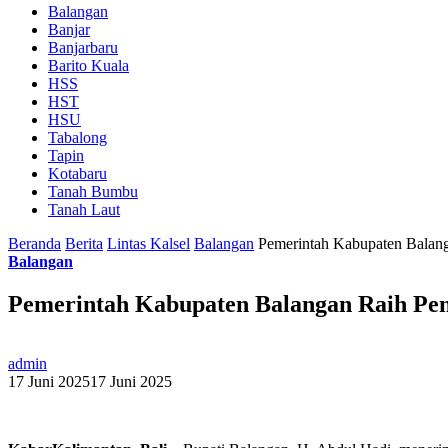
Balangan
Banjar
Banjarbaru
Barito Kuala
HSS
HST
HSU
Tabalong
Tapin
Kotabaru
Tanah Bumbu
Tanah Laut
Beranda
Berita
Lintas Kalsel
Balangan
Pemerintah Kabupaten Balang
Balangan
Pemerintah Kabupaten Balangan Raih Peng
admin
17 Juni 2025
17 Juni 2025