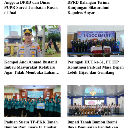
Anggota DPRD dan Dinas
DPRD Balangan Terima
PUPR Survei Jembatan Rusak
Kunjungan Silaturahmi
di Juai
Kapolres Anyar
Kompol Andi Ahmad Bustanil
Peringati HUT ke-51, PT ITP
Imbau Masyarakat Kotabaru
Komitmen Perkuat Masa Depan
Agar Tidak Membuka Lahan
Lebih Hijau dan Gemilang
dengan cara Membakar
Paduan Suara TP-PKK Tanah
Bupati Tanah Bumbu Resmi
Bumbu Raih Juara II Tingkat
Buka Pemusatan Pendidikan