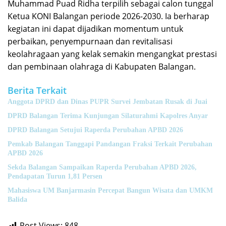
Muhammad Puad Ridha terpilih sebagai calon tunggal
Ketua KONI Balangan periode 2026-2030. Ia berharap
kegiatan ini dapat dijadikan momentum untuk
perbaikan, penyempurnaan dan revitalisasi
keolahragaan yang kelak semakin mengangkat prestasi
dan pembinaan olahraga di Kabupaten Balangan.
Berita Terkait
Anggota DPRD dan Dinas PUPR Survei Jembatan Rusak di Juai
DPRD Balangan Terima Kunjungan Silaturahmi Kapolres Anyar
DPRD Balangan Setujui Raperda Perubahan APBD 2026
Pemkab Balangan Tanggapi Pandangan Fraksi Terkait Perubahan
APBD 2026
Sekda Balangan Sampaikan Raperda Perubahan APBD 2026,
Pendapatan Turun 1,81 Persen
Mahasiswa UM Banjarmasin Percepat Bangun Wisata dan UMKM
Balida
Post Views:
848