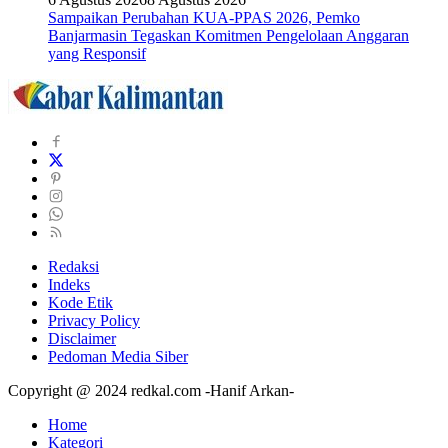
Sampaikan Perubahan KUA-PPAS 2026, Pemko
Banjarmasin Tegaskan Komitmen Pengelolaan Anggaran
yang Responsif
Redaksi
Indeks
Kode Etik
Privacy Policy
Disclaimer
Pedoman Media Siber
Copyright @ 2024 redkal.com -Hanif Arkan-
Home
Kategori