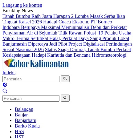
Langsung ke konten
Breaking News
Tanah Bumbu Raih Juara Harapan 2 Lomba Masak Serba Ikan
Tingkat Kalsel 2026
Hadapi Cuaca Ekstrem, PT Borneo
Indobara Berupaya Maksimal Meminimalisir Debu dan Perketat
Penyiraman Air di Sejumlah Titik Rawan Polusi
19 Pelaku Usaha
Mikro Terima Sertifikat Halal, Perkuat Daya Saing Produk Lokal
Banjarmasin Dipercaya Jadi Pilot Project Digitalisasi Perlindungan
Sosial Nasional 2026
Status Siaga Darurat, Tanah Bumbu Perkuat
Kesiapsiagaan Hadapi Karhutla dan Bencana Hidrometeorologi
Indeks
Balangan
Banjar
Banjarbaru
Barito Kuala
HSS
HST