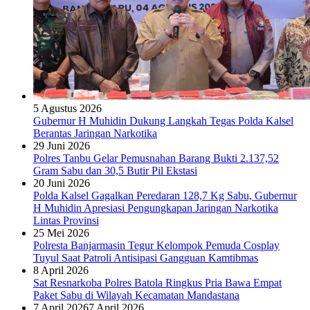
5 Agustus 2026
Gubernur H Muhidin Dukung Langkah Tegas Polda Kalsel
Berantas Jaringan Narkotika
29 Juni 2026
Polres Tanbu Gelar Pemusnahan Barang Bukti 2.137,52
Gram Sabu dan 30,5 Butir Pil Ekstasi
20 Juni 2026
Polda Kalsel Gagalkan Peredaran 128,7 Kg Sabu, Gubernur
H Muhidin Apresiasi Pengungkapan Jaringan Narkotika
Lintas Provinsi
25 Mei 2026
Polresta Banjarmasin Tegur Kelompok Pemuda Cosplay
Tuyul Saat Patroli Antisipasi Gangguan Kamtibmas
8 April 2026
Sat Resnarkoba Polres Batola Ringkus Pria Bawa Empat
Paket Sabu di Wilayah Kecamatan Mandastana
7 April 2026
7 April 2026