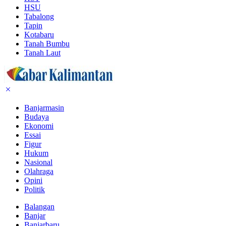
HSU
Tabalong
Tapin
Kotabaru
Tanah Bumbu
Tanah Laut
Banjarmasin
Budaya
Ekonomi
Essai
Figur
Hukum
Nasional
Olahraga
Opini
Politik
Balangan
Banjar
Banjarbaru