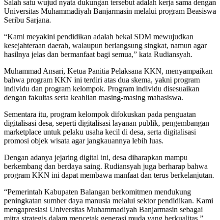
Salah satu wujud nyata dukungan tersebut adalah kerja sama dengan
Universitas Muhammadiyah Banjarmasin melalui program Beasiswa
Seribu Sarjana.
“Kami meyakini pendidikan adalah bekal SDM mewujudkan
kesejahteraan daerah, walaupun berlangsung singkat, namun agar
hasilnya jelas dan bermanfaat bagi semua,” kata Rudiansyah.
Muhammad Ansari, Ketua Panitia Pelaksana KKN, menyampaikan
bahwa program KKN ini terdiri atas dua skema, yakni program
individu dan program kelompok. Program individu disesuaikan
dengan fakultas serta keahlian masing-masing mahasiswa.
Sementara itu, program kelompok difokuskan pada penguatan
digitalisasi desa, seperti digitalisasi layanan publik, pengembangan
marketplace untuk pelaku usaha kecil di desa, serta digitalisasi
promosi objek wisata agar jangkauannya lebih luas.
Dengan adanya jejaring digital ini, desa diharapkan mampu
berkembang dan berdaya saing. Rudiansyah juga berharap bahwa
program KKN ini dapat membawa manfaat dan terus berkelanjutan.
“Pemerintah Kabupaten Balangan berkomitmen mendukung
peningkatan sumber daya manusia melalui sektor pendidikan. Kami
mengapresiasi Universitas Muhammadiyah Banjarmasin sebagai
mitra strategis dalam mencetak generasi muda yang berkualitas,”