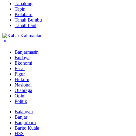
Tabalong
Tapin
Kotabaru
Tanah Bumbu
Tanah Laut
Banjarmasin
Budaya
Ekonomi
Essai
Figur
Hukum
Nasional
Olahraga
Opini
Politik
Balangan
Banjar
Banjarbaru
Barito Kuala
HSS