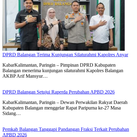
DPRD Balangan Terima Kunjungan Silaturahmi Kapolres Anyar
KabarKalimantan, Paringin – Pimpinan DPRD Kabupaten
Balangan menerima kunjungan silaturahmi Kapolres Balangan
AKBP Arif Mansyur…
DPRD Balangan Setujui Raperda Perubahan APBD 2026
KabarKalimantan, Paringin – Dewan Perwakilan Rakyat Daerah
Kabupaten Balangan menggelar Rapat Paripurna ke-27 Masa
Sidang…
Pemkab Balangan Tanggapi Pandangan Fraksi Terkait Perubahan
APBD 2026