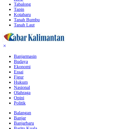
Tabalong
Tapin
Kotabaru
Tanah Bumbu
Tanah Laut
Banjarmasin
Budaya
Ekonomi
Essai
Figur
Hukum
Nasional
Olahraga
Opini
Politik
Balangan
Banjar
Banjarbaru
Barito Kuala