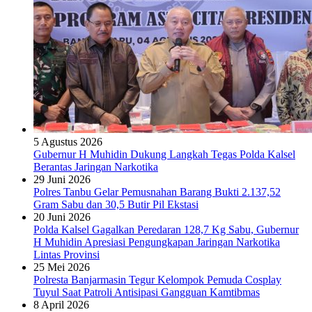
5 Agustus 2026
Gubernur H Muhidin Dukung Langkah Tegas Polda Kalsel
Berantas Jaringan Narkotika
29 Juni 2026
Polres Tanbu Gelar Pemusnahan Barang Bukti 2.137,52
Gram Sabu dan 30,5 Butir Pil Ekstasi
20 Juni 2026
Polda Kalsel Gagalkan Peredaran 128,7 Kg Sabu, Gubernur
H Muhidin Apresiasi Pengungkapan Jaringan Narkotika
Lintas Provinsi
25 Mei 2026
Polresta Banjarmasin Tegur Kelompok Pemuda Cosplay
Tuyul Saat Patroli Antisipasi Gangguan Kamtibmas
8 April 2026