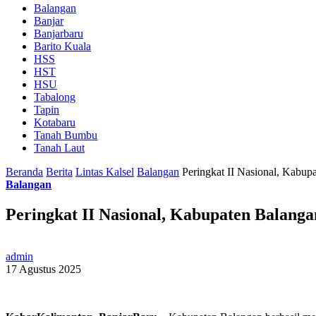
Balangan
Banjar
Banjarbaru
Barito Kuala
HSS
HST
HSU
Tabalong
Tapin
Kotabaru
Tanah Bumbu
Tanah Laut
Beranda
Berita
Lintas Kalsel
Balangan
Peringkat II Nasional, Kabu
Balangan
Peringkat II Nasional, Kabupaten Balan
admin
17 Agustus 2025