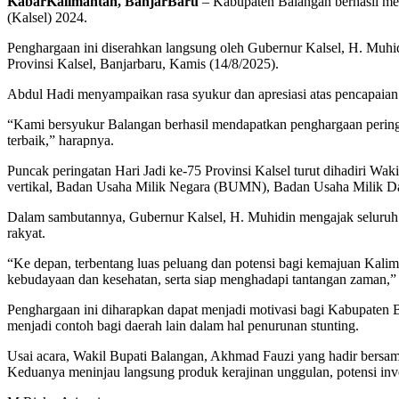
KabarKalimantan, BanjarBaru
– Kabupaten Balangan berhasil mer
(Kalsel) 2024.
Penghargaan ini diserahkan langsung oleh Gubernur Kalsel, H. Muhi
Provinsi Kalsel, Banjarbaru, Kamis (14/8/2025).
Abdul Hadi menyampaikan rasa syukur dan apresiasi atas pencapaian 
“Kami bersyukur Balangan berhasil mendapatkan penghargaan pering
terbaik,” harapnya.
Puncak peringatan Hari Jadi ke-75 Provinsi Kalsel turut dihadiri Wa
vertikal, Badan Usaha Milik Negara (BUMN), Badan Usaha Milik D
Dalam sambutannya, Gubernur Kalsel, H. Muhidin mengajak seluruh 
rakyat.
“Ke depan, terbentang luas peluang dan potensi bagi kemajuan Kalima
kebudayaan dan kesehatan, serta siap menghadapi tantangan zaman,” 
Penghargaan ini diharapkan dapat menjadi motivasi bagi Kabupaten 
menjadi contoh bagi daerah lain dalam hal penurunan stunting.
Usai acara, Wakil Bupati Balangan, Akhmad Fauzi yang hadir bersa
Keduanya meninjau langsung produk kerajinan unggulan, potensi inve