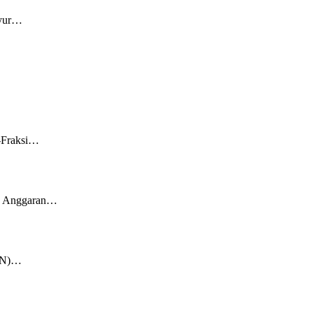
syur…
i-Fraksi…
an Anggaran…
KKN)…