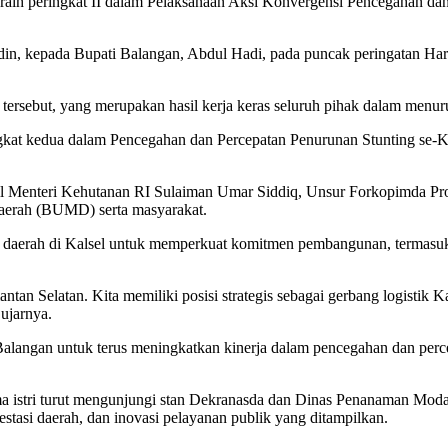
aih peringkat II dalam Pelaksanaan Aksi Konvergensi Pencegahan dan 
din, kepada Bupati Balangan, Abdul Hadi, pada puncak peringatan Hari
tersebut, yang merupakan hasil kerja keras seluruh pihak dalam menur
kat kedua dalam Pencegahan dan Percepatan Penurunan Stunting se-Ka
kil Menteri Kehutanan RI Sulaiman Umar Siddiq, Unsur Forkopimda Provi
aerah (BUMD) serta masyarakat.
daerah di Kalsel untuk memperkuat komitmen pembangunan, termasuk 
ntan Selatan. Kita memiliki posisi strategis sebagai gerbang logistik
ujarnya.
Balangan untuk terus meningkatkan kinerja dalam pencegahan dan perc
ma istri turut mengunjungi stan Dekranasda dan Dinas Penanaman Mo
stasi daerah, dan inovasi pelayanan publik yang ditampilkan.