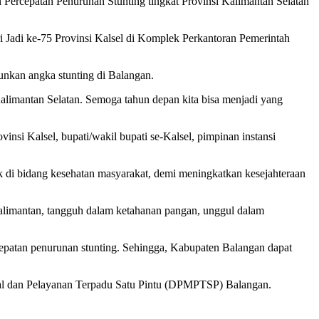
Percepatan Penurunan Stunting tingkat Provinsi Kalimantan Selatan
 Jadi ke-75 Provinsi Kalsel di Komplek Perkantoran Pemerintah
unkan angka stunting di Balangan.
limantan Selatan. Semoga tahun depan kita bisa menjadi yang
nsi Kalsel, bupati/wakil bupati se-Kalsel, pimpinan instansi
di bidang kesehatan masyarakat, demi meningkatkan kesejahteraan
 Kalimantan, tangguh dalam ketahanan pangan, unggul dalam
epatan penurunan stunting. Sehingga, Kabupaten Balangan dapat
dal dan Pelayanan Terpadu Satu Pintu (DPMPTSP) Balangan.