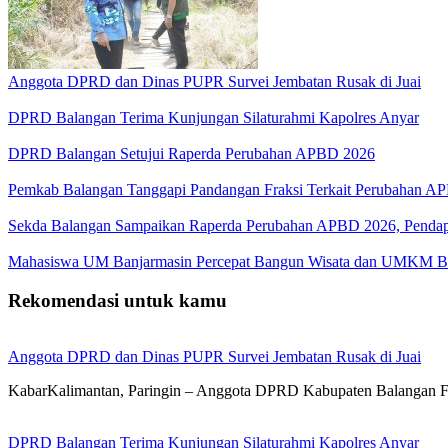
Anggota DPRD dan Dinas PUPR Survei Jembatan Rusak di Juai
DPRD Balangan Terima Kunjungan Silaturahmi Kapolres Anyar
DPRD Balangan Setujui Raperda Perubahan APBD 2026
Pemkab Balangan Tanggapi Pandangan Fraksi Terkait Perubahan A
Sekda Balangan Sampaikan Raperda Perubahan APBD 2026, Pendapa
Mahasiswa UM Banjarmasin Percepat Bangun Wisata dan UMKM B
Rekomendasi untuk kamu
Anggota DPRD dan Dinas PUPR Survei Jembatan Rusak di Juai
KabarKalimantan, Paringin – Anggota DPRD Kabupaten Balangan 
DPRD Balangan Terima Kunjungan Silaturahmi Kapolres Anyar