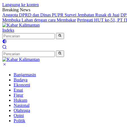
Langsung ke konten
Breaking News
Anggota DPRD dan Dinas PUPR Survei Jembatan Rusak di Juai
DPR
Membuka Lahan dengan cara Membakar
Peringati HUT ke-51, PT 
Indeks
Banjarmasin
Budaya
Ekonomi
Essai
Figur
Hukum
Nasional
Olahraga
Opini
Politik