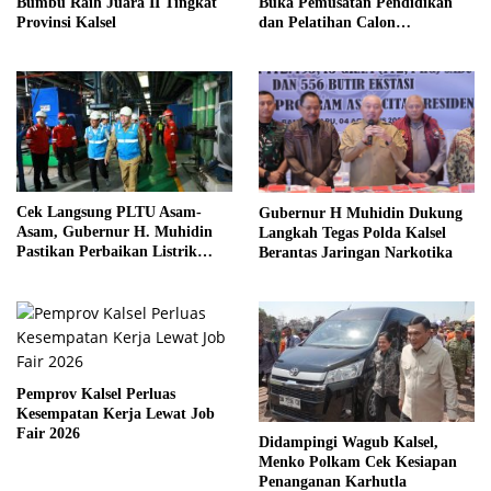
Bumbu Raih Juara II Tingkat
Buka Pemusatan Pendidikan
Provinsi Kalsel
dan Pelatihan Calon
Paskibraka 2026
Cek Langsung PLTU Asam-
Gubernur H Muhidin Dukung
Asam, Gubernur H. Muhidin
Langkah Tegas Polda Kalsel
Pastikan Perbaikan Listrik
Berantas Jaringan Narkotika
Terus Dikebut
Pemprov Kalsel Perluas
Kesempatan Kerja Lewat Job
Fair 2026
Didampingi Wagub Kalsel,
Menko Polkam Cek Kesiapan
Penanganan Karhutla