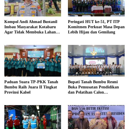
Kompol Andi Ahmad Bustanil
Peringati HUT ke-51, PT ITP
Imbau Masyarakat Kotabaru
Komitmen Perkuat Masa Depan
Agar Tidak Membuka Lahan
Lebih Hijau dan Gemilang
dengan cara Membakar
Paduan Suara TP-PKK Tanah
Bupati Tanah Bumbu Resmi
Bumbu Raih Juara II Tingkat
Buka Pemusatan Pendidikan
Provinsi Kalsel
dan Pelatihan Calon
Paskibraka 2026