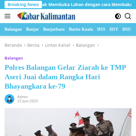
Langsung
Agar Tidak Membuka Lahan dengan cara Membakar
Breaking News
Peri
ke
konten
Balangan
Banjar
Banjarbaru
Barito Kuala
HSS
HST
HSU
Beranda
Berita
Lintas Kalsel
Balangan
Balangan
Polres Balangan Gelar Ziarah ke TMP
Aseri Juai dalam Rangka Hari
Bhayangkara ke-79
Admin
25 Juni 2025