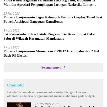
Polda Kalsel Gagalkan Peredaran 128,7 Kg Sabu, Gubernur H
Muhidin Apresiasi Pengungkapan Jaringan Narkotika Lintas
Provinsi
25 Mei 2026
Polresta Banjarmasin Tegur Kelompok Pemuda Cosplay Tuyul Saat
Patroli Antisipasi Gangguan Kamtibmas
8 April 2026
Sat Resnarkoba Polres Batola Ringkus Pria Bawa Empat Paket
Sabu di Wilayah Kecamatan Mandastana
7 April 2026
Polresta Banjarmasin Musnahkan 2.298,17 Gram Sabu dan 2.064
Butir Pil Ekstasi
Selengkapnya
Otomotif
Ini adalah contoh keterangan untuk widget dengan kategori
otomotif, anda bisa dengan mudah memasukkannya pada widget.
31 Desember 2024