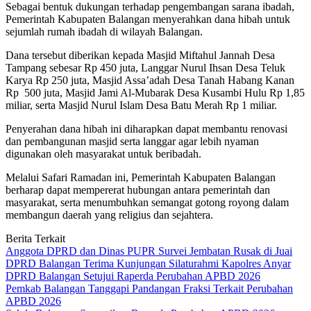
Sebagai bentuk dukungan terhadap pengembangan sarana ibadah,
Pemerintah Kabupaten Balangan menyerahkan dana hibah untuk
sejumlah rumah ibadah di wilayah Balangan.
Dana tersebut diberikan kepada Masjid Miftahul Jannah Desa
Tampang sebesar Rp 450 juta, Langgar Nurul Ihsan Desa Teluk
Karya Rp 250 juta, Masjid Assa’adah Desa Tanah Habang Kanan
Rp 500 juta, Masjid Jami Al-Mubarak Desa Kusambi Hulu Rp 1,85
miliar, serta Masjid Nurul Islam Desa Batu Merah Rp 1 miliar.
Penyerahan dana hibah ini diharapkan dapat membantu renovasi
dan pembangunan masjid serta langgar agar lebih nyaman
digunakan oleh masyarakat untuk beribadah.
Melalui Safari Ramadan ini, Pemerintah Kabupaten Balangan
berharap dapat mempererat hubungan antara pemerintah dan
masyarakat, serta menumbuhkan semangat gotong royong dalam
membangun daerah yang religius dan sejahtera.
Berita Terkait
Anggota DPRD dan Dinas PUPR Survei Jembatan Rusak di Juai
DPRD Balangan Terima Kunjungan Silaturahmi Kapolres Anyar
DPRD Balangan Setujui Raperda Perubahan APBD 2026
Pemkab Balangan Tanggapi Pandangan Fraksi Terkait Perubahan
APBD 2026