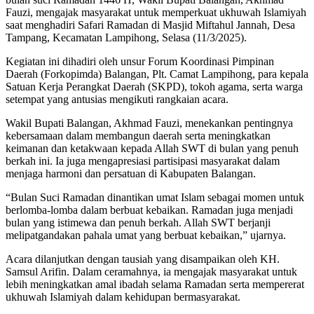
Fauzi, mengajak masyarakat untuk memperkuat ukhuwah Islamiyah
saat menghadiri Safari Ramadan di Masjid Miftahul Jannah, Desa
Tampang, Kecamatan Lampihong, Selasa (11/3/2025).
Kegiatan ini dihadiri oleh unsur Forum Koordinasi Pimpinan
Daerah (Forkopimda) Balangan, Plt. Camat Lampihong, para kepala
Satuan Kerja Perangkat Daerah (SKPD), tokoh agama, serta warga
setempat yang antusias mengikuti rangkaian acara.
Wakil Bupati Balangan, Akhmad Fauzi, menekankan pentingnya
kebersamaan dalam membangun daerah serta meningkatkan
keimanan dan ketakwaan kepada Allah SWT di bulan yang penuh
berkah ini. Ia juga mengapresiasi partisipasi masyarakat dalam
menjaga harmoni dan persatuan di Kabupaten Balangan.
“Bulan Suci Ramadan dinantikan umat Islam sebagai momen untuk
berlomba-lomba dalam berbuat kebaikan. Ramadan juga menjadi
bulan yang istimewa dan penuh berkah. Allah SWT berjanji
melipatgandakan pahala umat yang berbuat kebaikan,” ujarnya.
Acara dilanjutkan dengan tausiah yang disampaikan oleh KH.
Samsul Arifin. Dalam ceramahnya, ia mengajak masyarakat untuk
lebih meningkatkan amal ibadah selama Ramadan serta mempererat
ukhuwah Islamiyah dalam kehidupan bermasyarakat.