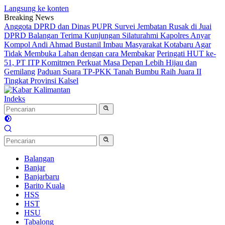
Langsung ke konten
Breaking News
Anggota DPRD dan Dinas PUPR Survei Jembatan Rusak di Juai
DPRD Balangan Terima Kunjungan Silaturahmi Kapolres Anyar
Kompol Andi Ahmad Bustanil Imbau Masyarakat Kotabaru Agar
Tidak Membuka Lahan dengan cara Membakar
Peringati HUT ke-
51, PT ITP Komitmen Perkuat Masa Depan Lebih Hijau dan
Gemilang
Paduan Suara TP-PKK Tanah Bumbu Raih Juara II
Tingkat Provinsi Kalsel
Indeks
Balangan
Banjar
Banjarbaru
Barito Kuala
HSS
HST
HSU
Tabalong