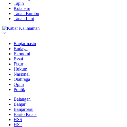
Tapin
Kotabaru
Tanah Bumbu
Tanah Laut
Banjarmasin
Budaya
Ekonomi
Essai
Figur
Hukum
Nasional
Olahraga
Opini
Politik
Balangan
Banjar
Banjarbaru
Barito Kuala
HSS
HST