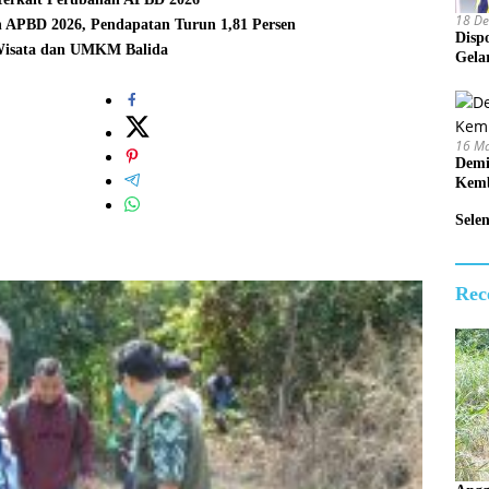
18 D
 APBD 2026, Pendapatan Turun 1,81 Persen
Disp
Wisata dan UMKM Balida
Gela
16 M
Demi
Kemb
Sele
Rec