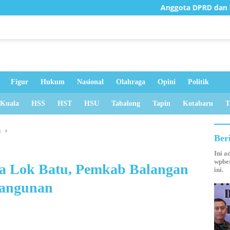
Anggota DPRD dan Dinas PUPR Survei
Figur
Hukum
Nasional
Olahraga
Opini
Politik
 Kuala
HSS
HST
HSU
Tabalong
Tapin
Kotabaru
T
n
Ber
Ini a
wpber
sa Lok Batu, Pemkab Balangan
ini.
angunan