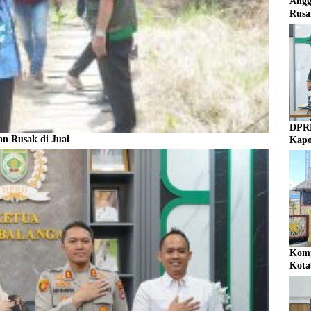
Angg
Rusa
DPRD
n Rusak di Juai
Kapo
Komp
Kota
Mem