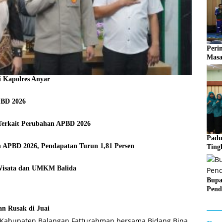
Peri
Masa
 Kapolres Anyar
PBD 2026
Terkait Perubahan APBD 2026
Padu
 APBD 2026, Pendapatan Turun 1,81 Persen
Ting
Wisata dan UMKM Balida
Bupa
Pend
n Rusak di Juai
D Kabupaten Balangan Fatturahman bersama Bidang Bina