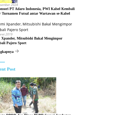
esember 2024
onsori PT Adaro Indonesia, PWI Kalsel Kembali
r Turnamen Futsal antar Wartawan se-Kalsel
aret 2019
 Xpander, Mitsubishi Bakal Mengimpor
ali Pajero Sport
ngkapnya
ent Post