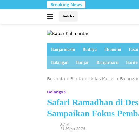
Langsung
Breaking News
ke
konten
Indeks
Banjarmasin
Budaya
Ekonomi
Essai
Balangan
Banjar
Banjarbaru
Barito
Beranda
Berita
Lintas Kalsel
Balanga
Balangan
Safari Ramadhan di De
Sampaikan Fokus Pemb
Admin
11 Maret 2026