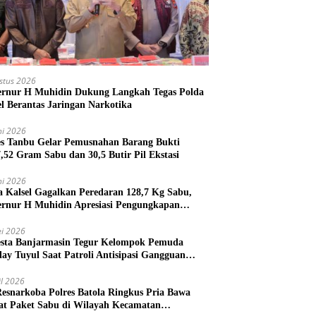
stus 2026
rnur H Muhidin Dukung Langkah Tegas Polda
el Berantas Jaringan Narkotika
ni 2026
es Tanbu Gelar Pemusnahan Barang Bukti
7,52 Gram Sabu dan 30,5 Butir Pil Ekstasi
ni 2026
a Kalsel Gagalkan Peredaran 128,7 Kg Sabu,
rnur H Muhidin Apresiasi Pengungkapan
ngan Narkotika Lintas Provinsi
i 2026
esta Banjarmasin Tegur Kelompok Pemuda
lay Tuyul Saat Patroli Antisipasi Gangguan
tibmas
il 2026
Resnarkoba Polres Batola Ringkus Pria Bawa
t Paket Sabu di Wilayah Kecamatan