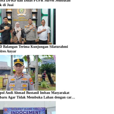
ota DPRD dan Dinas PUPR Survei Jembatan
k di Juai
 Balangan Terima Kunjungan Silaturahmi
lres Anyar
ol Andi Ahmad Bustanil Imbau Masyarakat
baru Agar Tidak Membuka Lahan dengan cara
bakar