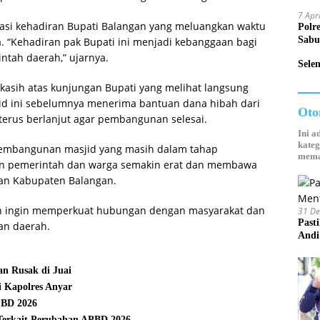
Mand
7 Apr
asi kehadiran Bupati Balangan yang meluangkan waktu
Polr
Sabu
 “Kehadiran pak Bupati ini menjadi kebanggaan bagi
ntah daerah,” ujarnya.
Sele
kasih atas kunjungan Bupati yang melihat langsung
 ini sebelumnya menerima bantuan dana hibah dari
Oto
terus berlanjut agar pembangunan selesai.
Ini a
kateg
pembangunan masjid yang masih dalam tahap
mema
an pemerintah dan warga semakin erat dan membawa
dan Kabupaten Balangan.
ah ingin memperkuat hubungan dengan masyarakat dan
31 D
Past
n daerah.
Andi
n Rusak di Juai
 Kapolres Anyar
PBD 2026
Terkait Perubahan APBD 2026