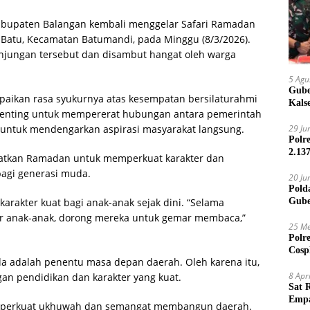
bupaten Balangan kembali menggelar Safari Ramadan
 Batu, Kecamatan Batumandi, pada Minggu (8/3/2026).
njungan tersebut dan disambut hangat oleh warga
5 Agu
Gube
aikan rasa syukurnya atas kesempatan bersilaturahmi
Kals
 penting untuk mempererat hubungan antara pemerintah
29 Ju
g untuk mendengarkan aspirasi masyarakat langsung.
Polr
2.13
atkan Ramadan untuk memperkuat karakter dan
bagi generasi muda.
20 Ju
Pold
Gube
rakter kuat bagi anak-anak sejak dini. “Selama
Jari
jar anak-anak, dorong mereka untuk gemar membaca,”
25 Me
Polr
Cosp
 adalah penentu masa depan daerah. Oleh karena itu,
Kam
8 Apr
n pendidikan dan karakter yang kuat.
Sat 
Empa
mperkuat ukhuwah dan semangat membangun daerah.