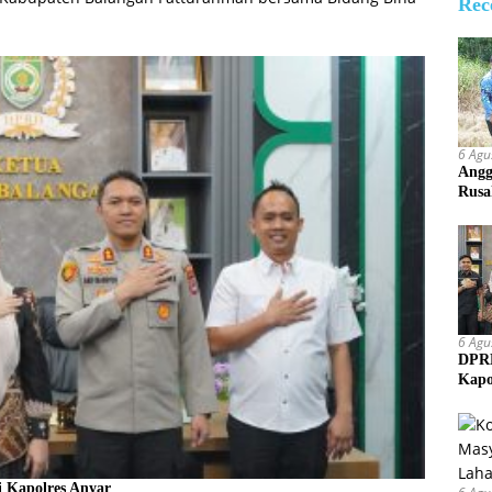
Rec
6 Agu
Angg
Rusa
6 Agu
DPRD
Kapo
 Kapolres Anyar