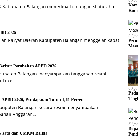
6 Agu
Komp
RD Kabupaten Balangan menerima kunjungan silaturahmi
Kota
Mem
PBD 2026
6 Agu
ilan Rakyat Daerah Kabupaten Balangan menggelar Rapat
Peri
Masa
Terkait Perubahan APBD 2026
Kabupaten Balangan menyampaikan tanggapan resmi
-Fraksi…
6 Agu
Padu
Ting
 APBD 2026, Pendapatan Turun 1,81 Persen
Kabupaten Balangan secara resmi menyampaikan
ubahan Anggaran…
6 Agu
Bupa
Wisata dan UMKM Balida
Pend