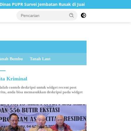
 Jembatan Rusak di Juai
DPRD Balangan Terima Kunjung
anah Bumbu
Tanah Laut
ita Kriminal
dalah contoh deskripsi untuk widget recent post
ita, anda bisa memasukkan deskripsi pada widget