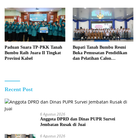
Paduan Suara TP-PKK Tanah
Bupati Tanah Bumbu Resmi
Bumbu Raih Juara II Tingkat
Buka Pemusatan Pendidikan
Provinsi Kalsel
dan Pelatihan Calon
Paskibraka 2026
Recent Post
6 Agustus 2026
Anggota DPRD dan Dinas PUPR Survei
Jembatan Rusak di Juai
6 Agustus 2026