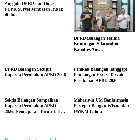
Anggota DPRD dan Dinas
PUPR Survei Jembatan Rusak
di Juai
DPRD Balangan Terima
Kunjungan Silaturahmi
Kapolres Anyar
DPRD Balangan Setujui
Pemkab Balangan Tanggapi
Raperda Perubahan APBD 2026
Pandangan Fraksi Terkait
Perubahan APBD 2026
Sekda Balangan Sampaikan
Mahasiswa UM Banjarmasin
Raperda Perubahan APBD
Percepat Bangun Wisata dan
2026, Pendapatan Turun 1,81
UMKM Balida
Persen