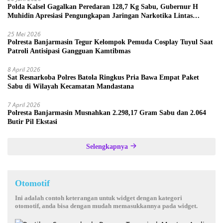
Polda Kalsel Gagalkan Peredaran 128,7 Kg Sabu, Gubernur H
Muhidin Apresiasi Pengungkapan Jaringan Narkotika Lintas
Provinsi
25 Mei 2026
Polresta Banjarmasin Tegur Kelompok Pemuda Cosplay Tuyul Saat
Patroli Antisipasi Gangguan Kamtibmas
8 April 2026
Sat Resnarkoba Polres Batola Ringkus Pria Bawa Empat Paket
Sabu di Wilayah Kecamatan Mandastana
7 April 2026
Polresta Banjarmasin Musnahkan 2.298,17 Gram Sabu dan 2.064
Butir Pil Ekstasi
Selengkapnya
Otomotif
Ini adalah contoh keterangan untuk widget dengan kategori
otomotif, anda bisa dengan mudah memasukkannya pada widget.