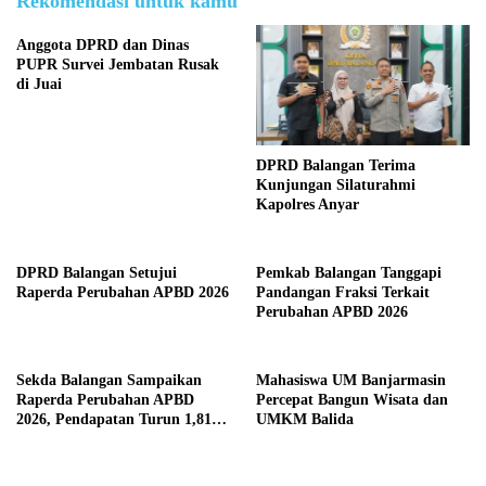
Rekomendasi untuk kamu
Anggota DPRD dan Dinas
PUPR Survei Jembatan Rusak
di Juai
DPRD Balangan Terima
Kunjungan Silaturahmi
Kapolres Anyar
DPRD Balangan Setujui
Pemkab Balangan Tanggapi
Raperda Perubahan APBD 2026
Pandangan Fraksi Terkait
Perubahan APBD 2026
Sekda Balangan Sampaikan
Mahasiswa UM Banjarmasin
Raperda Perubahan APBD
Percepat Bangun Wisata dan
2026, Pendapatan Turun 1,81
UMKM Balida
Persen