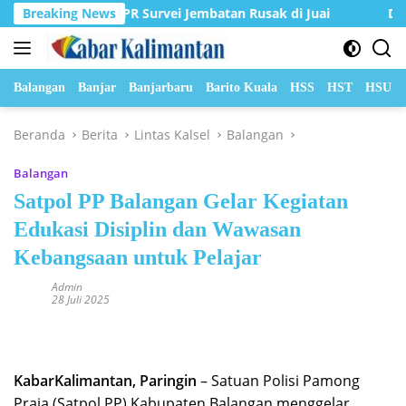
Langsung
an Dinas PUPR Survei Jembatan Rusak di Juai
Breaking News
DPRD Bala
ke
konten
Balangan
Banjar
Banjarbaru
Barito Kuala
HSS
HST
HSU
Beranda
Berita
Lintas Kalsel
Balangan
Balangan
Satpol PP Balangan Gelar Kegiatan
Edukasi Disiplin dan Wawasan
Kebangsaan untuk Pelajar
Admin
28 Juli 2025
KabarKalimantan, Paringin
– Satuan Polisi Pamong
Praja (Satpol PP) Kabupaten Balangan menggelar