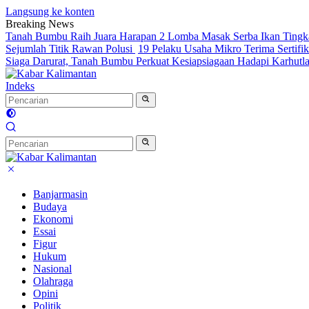
Langsung ke konten
Breaking News
Tanah Bumbu Raih Juara Harapan 2 Lomba Masak Serba Ikan Tingka
Sejumlah Titik Rawan Polusi
19 Pelaku Usaha Mikro Terima Sertifik
Siaga Darurat, Tanah Bumbu Perkuat Kesiapsiagaan Hadapi Karhutl
Indeks
Banjarmasin
Budaya
Ekonomi
Essai
Figur
Hukum
Nasional
Olahraga
Opini
Politik