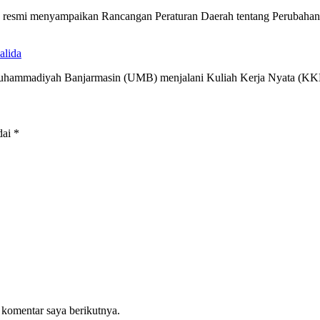
ra resmi menyampaikan Rancangan Peraturan Daerah tentang Perubah
alida
 Muhammadiyah Banjarmasin (UMB) menjalani Kuliah Kerja Nyata (
dai
*
 komentar saya berikutnya.