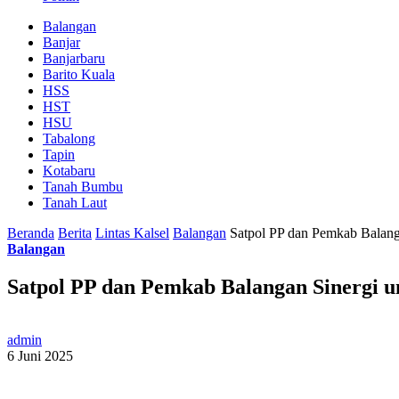
Balangan
Banjar
Banjarbaru
Barito Kuala
HSS
HST
HSU
Tabalong
Tapin
Kotabaru
Tanah Bumbu
Tanah Laut
Beranda
Berita
Lintas Kalsel
Balangan
Satpol PP dan Pemkab Balang
Balangan
Satpol PP dan Pemkab Balangan Sinergi 
admin
6 Juni 2025