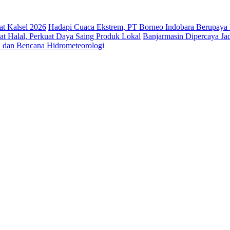
t Kalsel 2026
Hadapi Cuaca Ekstrem, PT Borneo Indobara Berupaya 
at Halal, Perkuat Daya Saing Produk Lokal
Banjarmasin Dipercaya Jadi
a dan Bencana Hidrometeorologi