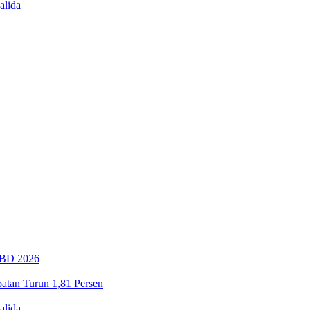
alida
PBD 2026
tan Turun 1,81 Persen
alida