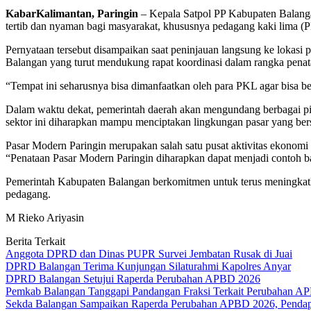
KabarKalimantan, Paringin
– Kepala Satpol PP Kabupaten Balanga
tertib dan nyaman bagi masyarakat, khususnya pedagang kaki lima (
Pernyataan tersebut disampaikan saat peninjauan langsung ke lokasi
Balangan yang turut mendukung rapat koordinasi dalam rangka penat
“Tempat ini seharusnya bisa dimanfaatkan oleh para PKL agar bisa be
Dalam waktu dekat, pemerintah daerah akan mengundang berbagai piha
sektor ini diharapkan mampu menciptakan lingkungan pasar yang bers
Pasar Modern Paringin merupakan salah satu pusat aktivitas ekonomi
“Penataan Pasar Modern Paringin diharapkan dapat menjadi contoh ba
Pemerintah Kabupaten Balangan berkomitmen untuk terus meningkatka
pedagang.
M Rieko Ariyasin
Berita Terkait
Anggota DPRD dan Dinas PUPR Survei Jembatan Rusak di Juai
DPRD Balangan Terima Kunjungan Silaturahmi Kapolres Anyar
DPRD Balangan Setujui Raperda Perubahan APBD 2026
Pemkab Balangan Tanggapi Pandangan Fraksi Terkait Perubahan A
Sekda Balangan Sampaikan Raperda Perubahan APBD 2026, Pendapa