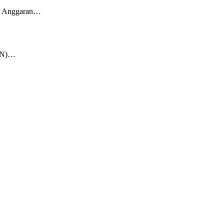
an Anggaran…
KKN)…