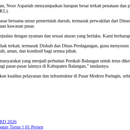
n, Noor Aspariah menyampaikan harapan besar terkait penataan dan p
PKL).
 pasar bersama unsur pemerintah daerah, termasuk perwakilan dari Din
aan kawasan pasar.
rjualan dengan nyaman dan sesuai aturan yang berlaku. Kami berharap 
k terkait, termasuk Dishub dan Dinas Perdagangan, guna menyusun strat
ih, aman, dan kondusif bagi semua pihak.
 masyarakat yang menjadi perhatian Pemkab Balangan untuk terus dikem
gi pasar-pasar lainnya di Kabupaten Balangan,” tandasnya.
n kualitas pelayanan dan infrastruktur di Pasar Modern Paringin, se
PBD 2026
tan Turun 1,81 Persen