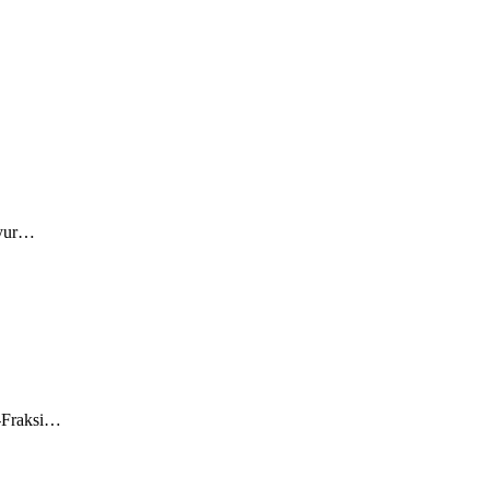
syur…
i-Fraksi…