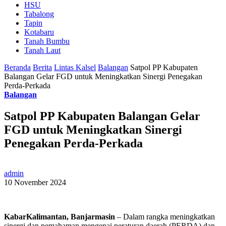
HSU
Tabalong
Tapin
Kotabaru
Tanah Bumbu
Tanah Laut
Beranda
Berita
Lintas Kalsel
Balangan
Satpol PP Kabupaten
Balangan Gelar FGD untuk Meningkatkan Sinergi Penegakan
Perda-Perkada
Balangan
Satpol PP Kabupaten Balangan Gelar
FGD untuk Meningkatkan Sinergi
Penegakan Perda-Perkada
admin
10 November 2024
KabarKalimantan, Banjarmasin
– Dalam rangka meningkatkan
sinergi dan pemahaman mengenai peraturan daerah (PERDA) dan