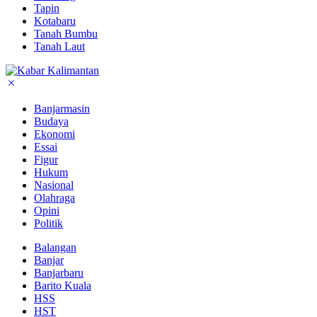
Tapin
Kotabaru
Tanah Bumbu
Tanah Laut
Banjarmasin
Budaya
Ekonomi
Essai
Figur
Hukum
Nasional
Olahraga
Opini
Politik
Balangan
Banjar
Banjarbaru
Barito Kuala
HSS
HST