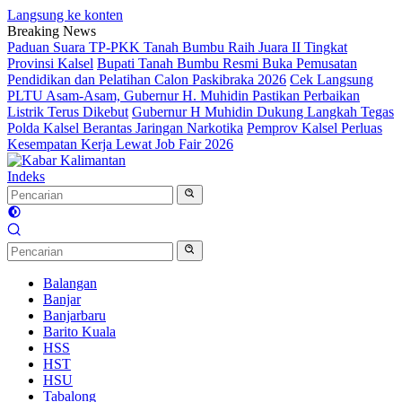
Langsung ke konten
Breaking News
Paduan Suara TP-PKK Tanah Bumbu Raih Juara II Tingkat
Provinsi Kalsel
Bupati Tanah Bumbu Resmi Buka Pemusatan
Pendidikan dan Pelatihan Calon Paskibraka 2026
Cek Langsung
PLTU Asam-Asam, Gubernur H. Muhidin Pastikan Perbaikan
Listrik Terus Dikebut
Gubernur H Muhidin Dukung Langkah Tegas
Polda Kalsel Berantas Jaringan Narkotika
Pemprov Kalsel Perluas
Kesempatan Kerja Lewat Job Fair 2026
Indeks
Balangan
Banjar
Banjarbaru
Barito Kuala
HSS
HST
HSU
Tabalong