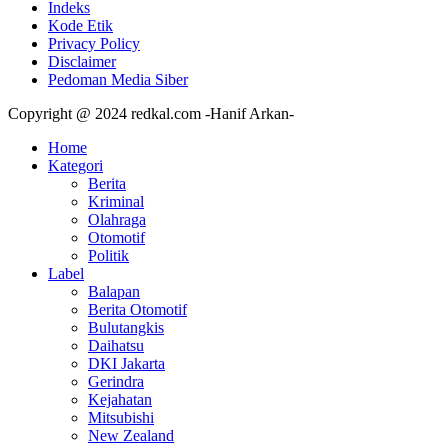
Indeks
Kode Etik
Privacy Policy
Disclaimer
Pedoman Media Siber
Copyright @ 2024 redkal.com -Hanif Arkan-
Home
Kategori
Berita
Kriminal
Olahraga
Otomotif
Politik
Label
Balapan
Berita Otomotif
Bulutangkis
Daihatsu
DKI Jakarta
Gerindra
Kejahatan
Mitsubishi
New Zealand