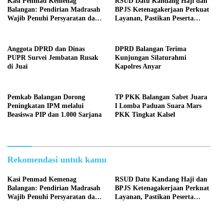
Kasi Penmad Kemenag
RSUD Datu Kandang Haji dan
Balangan: Pendirian Madrasah
BPJS Ketenagakerjaan Perkuat
Wajib Penuhi Persyaratan dan
Layanan, Pastikan Peserta
Prosedur
Terlindungi Optimal
Anggota DPRD dan Dinas
DPRD Balangan Terima
PUPR Survei Jembatan Rusak
Kunjungan Silaturahmi
di Juai
Kapolres Anyar
Pemkab Balangan Dorong
TP PKK Balangan Sabet Juara
Peningkatan IPM melalui
I Lomba Paduan Suara Mars
Beasiswa PIP dan 1.000 Sarjana
PKK Tingkat Kalsel
Rekomendasi untuk kamu
Kasi Penmad Kemenag
RSUD Datu Kandang Haji dan
Balangan: Pendirian Madrasah
BPJS Ketenagakerjaan Perkuat
Wajib Penuhi Persyaratan dan
Layanan, Pastikan Peserta
Prosedur
Terlindungi Optimal