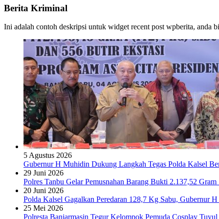
Berita Kriminal
Ini adalah contoh deskripsi untuk widget recent post wpberita, anda 
5 Agustus 2026
Gubernur H Muhidin Dukung Langkah Tegas Polda Kalsel Bera
29 Juni 2026
Polres Tanbu Gelar Pemusnahan Barang Bukti 2.137,52 Gram Sa
20 Juni 2026
Polda Kalsel Gagalkan Peredaran 128,7 Kg Sabu, Gubernur H 
25 Mei 2026
Polresta Banjarmasin Tegur Kelompok Pemuda Cosplay Tuyul 