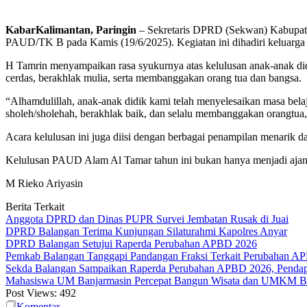
KabarKalimantan, Paringin
– Sekretaris DPRD (Sekwan) Kabupaten
PAUD/TK B pada Kamis (19/6/2025). Kegiatan ini dihadiri keluarg
H Tamrin menyampaikan rasa syukurnya atas kelulusan anak-anak did
cerdas, berakhlak mulia, serta membanggakan orang tua dan bangsa.
“Alhamdulillah, anak-anak didik kami telah menyelesaikan masa bel
sholeh/sholehah, berakhlak baik, dan selalu membanggakan orangtua
Acara kelulusan ini juga diisi dengan berbagai penampilan menarik 
Kelulusan PAUD Alam Al Tamar tahun ini bukan hanya menjadi ajang p
M Rieko Ariyasin
Berita Terkait
Anggota DPRD dan Dinas PUPR Survei Jembatan Rusak di Juai
DPRD Balangan Terima Kunjungan Silaturahmi Kapolres Anyar
DPRD Balangan Setujui Raperda Perubahan APBD 2026
Pemkab Balangan Tanggapi Pandangan Fraksi Terkait Perubahan A
Sekda Balangan Sampaikan Raperda Perubahan APBD 2026, Pendapa
Mahasiswa UM Banjarmasin Percepat Bangun Wisata dan UMKM B
Post Views:
492
Komentar