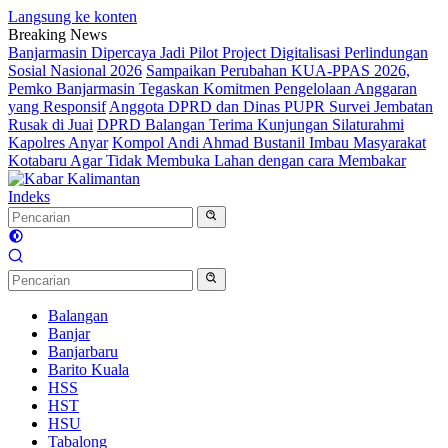
Langsung ke konten
Breaking News
Banjarmasin Dipercaya Jadi Pilot Project Digitalisasi Perlindungan
Sosial Nasional 2026
Sampaikan Perubahan KUA-PPAS 2026,
Pemko Banjarmasin Tegaskan Komitmen Pengelolaan Anggaran
yang Responsif
Anggota DPRD dan Dinas PUPR Survei Jembatan
Rusak di Juai
DPRD Balangan Terima Kunjungan Silaturahmi
Kapolres Anyar
Kompol Andi Ahmad Bustanil Imbau Masyarakat
Kotabaru Agar Tidak Membuka Lahan dengan cara Membakar
Indeks
Balangan
Banjar
Banjarbaru
Barito Kuala
HSS
HST
HSU
Tabalong