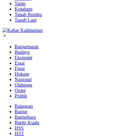
Tapin
Kotabaru
Tanah Bumbu
Tanah Laut
Banjarmasin
Budaya
Ekonomi
Essai
Figur
Hukum
Nasional
Olahraga
Opini
Politik
Balangan
Banjar
Banjarbaru
Barito Kuala
HSS
HST