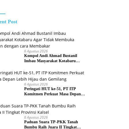
Jaringan
Pastikan
idikan
Narkotika
Perbaikan
Pelatihan
Listrik Terus
n
Dikebut
ibraka
ent Post
6 Agustus 2026
Kompol Andi Ahmad Bustanil
Imbau Masyarakat Kotabaru
Agar Tidak Membuka Lahan
dengan cara Membakar
6 Agustus 2026
Peringati HUT ke-51, PT ITP
Komitmen Perkuat Masa Depan
Lebih Hijau dan Gemilang
6 Agustus 2026
Paduan Suara TP-PKK Tanah
Bumbu Raih Juara II Tingkat