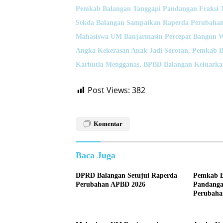
Pemkab Balangan Tanggapi Pandangan Fraksi 
Sekda Balangan Sampaikan Raperda Perubahan
Mahasiswa UM Banjarmasin Percepat Bangun 
Angka Kekerasan Anak Jadi Sorotan, Pemkab B
Karhutla Mengganas, BPBD Balangan Keluarka
Post Views:
382
Komentar
Baca Juga
DPRD Balangan Setujui Raperda
Pemkab B
Perubahan APBD 2026
Pandangan
Perubaha