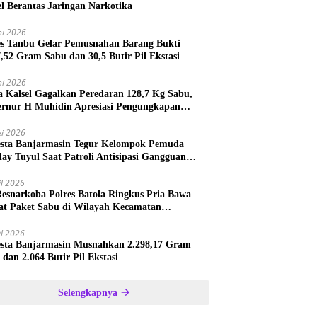
el Berantas Jaringan Narkotika
ni 2026
es Tanbu Gelar Pemusnahan Barang Bukti
7,52 Gram Sabu dan 30,5 Butir Pil Ekstasi
ni 2026
a Kalsel Gagalkan Peredaran 128,7 Kg Sabu,
rnur H Muhidin Apresiasi Pengungkapan
ngan Narkotika Lintas Provinsi
i 2026
esta Banjarmasin Tegur Kelompok Pemuda
lay Tuyul Saat Patroli Antisipasi Gangguan
tibmas
il 2026
Resnarkoba Polres Batola Ringkus Pria Bawa
t Paket Sabu di Wilayah Kecamatan
astana
il 2026
esta Banjarmasin Musnahkan 2.298,17 Gram
 dan 2.064 Butir Pil Ekstasi
Selengkapnya