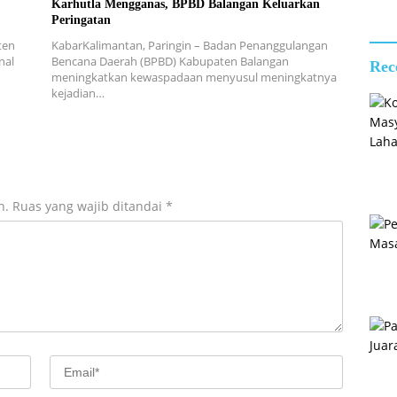
Karhutla Mengganas, BPBD Balangan Keluarkan
Pend
Peringatan
dan 
Calo
ten
KabarKalimantan, Paringin – Badan Penanggulangan
Pask
nal
Bencana Daerah (BPBD) Kabupaten Balangan
Rec
2026
meningkatkan kewaspadaan menyusul meningkatnya
kejadian…
n.
Ruas yang wajib ditandai
*