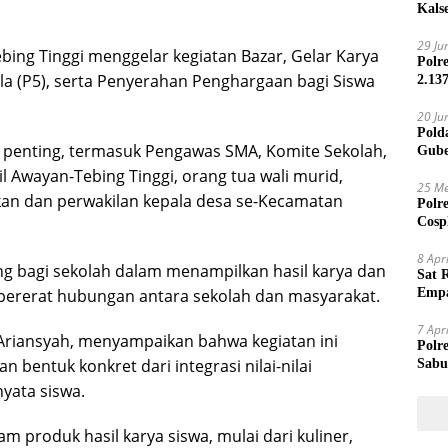
Kals
29 Ju
bing Tinggi menggelar kegiatan Bazar, Gelar Karya
Polr
ila (P5), serta Penyerahan Penghargaan bagi Siswa
2.13
20 Ju
Pold
en penting, termasuk Pengawas SMA, Komite Sekolah,
Gube
Jari
 Awayan-Tebing Tinggi, orang tua wali murid,
25 Me
kan dan perwakilan kepala desa se-Kecamatan
Polr
Cosp
Kam
8 Apr
g bagi sekolah dalam menampilkan hasil karya dan
Sat 
pererat hubungan antara sekolah dan masyarakat.
Empa
Mand
7 Apr
Ariansyah, menyampaikan bahwa kegiatan ini
Polr
 bentuk konkret dari integrasi nilai-nilai
Sabu
yata siswa.
 produk hasil karya siswa, mulai dari kuliner,