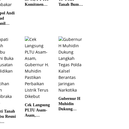
Komitmen
Tanah Bumbu
Perkuat Masa
Raih Juara II
ol Andi
Depan Lebih
Tingkat
ad
Hijau dan
Provinsi Kalsel
anil
Gemilang
au
arakat
baru Agar
k
buka
n dengan
bakar
Gubernur H
Muhidin
Cek Langsung
Dukung
PLTU Asam-
ti Tanah
Langkah Tegas
Asam,
bu Resmi
Polda Kalsel
Gubernur H.
a
Berantas
Muhidin
satan