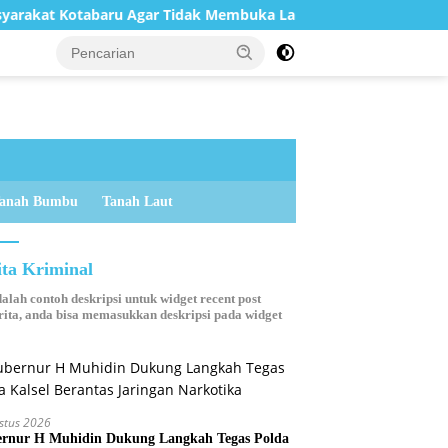
tabaru Agar Tidak Membuka Lahan dengan cara Membakar
anah Bumbu
Tanah Laut
ita Kriminal
dalah contoh deskripsi untuk widget recent post
ita, anda bisa memasukkan deskripsi pada widget
stus 2026
rnur H Muhidin Dukung Langkah Tegas Polda