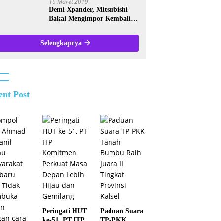
16 Maret 2019
Demi Xpander, Mitsubishi
Bakal Mengimpor Kembali
Pajero Sport
Selengkapnya
ent Post
Peringati HUT
Paduan Suara
ke-51, PT ITP
TP-PKK