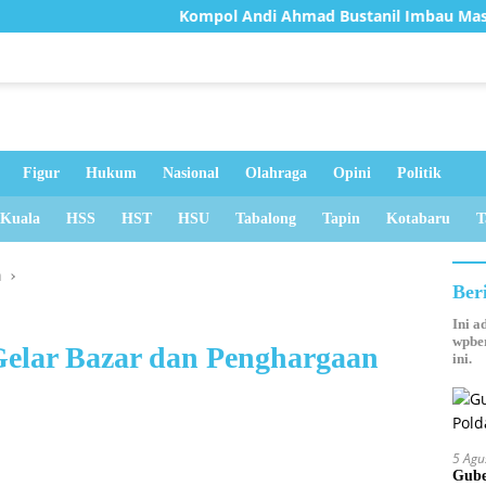
Kompol Andi Ahmad Bustanil Imbau Masyarakat Ko
Figur
Hukum
Nasional
Olahraga
Opini
Politik
 Kuala
HSS
HST
HSU
Tabalong
Tapin
Kotabaru
T
n
Ber
Ini a
wpber
elar Bazar dan Penghargaan
ini.
5 Agu
Gube