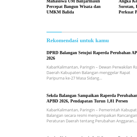
Mahasiswa UM Banjarmasin
Angka Ke
Percepat Bangun Wisata dan
Sorotan,
UMKM Balida
Perkuat 
Rekomendasi untuk kamu
DPRD Balangan Setujui Raperda Perubahan A
2026
KabarKalimantan, Paringin – Dewan Perwakilan R
Daerah Kabupaten Balangan menggelar Rapat
Paripurna ke-27 Masa Sidang…
Sekda Balangan Sampaikan Raperda Perubaha
APBD 2026, Pendapatan Turun 1,81 Persen
KabarKalimantan, Paringin – Pemerintah Kabupa
Balangan secara resmi menyampaikan Rancanga
Peraturan Daerah tentang Perubahan Anggaran…