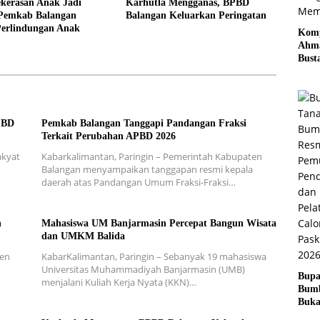
kerasan Anak Jadi
Karhutla Mengganas, BPBD
 Pemkab Balangan
Balangan Keluarkan Peringatan
Perlindungan Anak
Komp
Ahm
Bust
Imb
Masy
Kota
Tida
Mem
PBD
Pemkab Balangan Tanggapi Pandangan Fraksi
Laha
Terkait Perubahan APBD 2026
cara
akyat
Kabarkalimantan, Paringin – Pemerintah Kabupaten
Mem
Balangan menyampaikan tanggapan resmi kepala
daerah atas Pandangan Umum Fraksi-Fraksi…
n
Mahasiswa UM Banjarmasin Percepat Bangun Wisata
dan UMKM Balida
ten
KabarKalimantan, Paringin – Sebanyak 19 mahasiswa
n
Universitas Muhammadiyah Banjarmasin (UMB)
Bupa
menjalani Kuliah Kerja Nyata (KKN)…
Bum
Buk
Pemu