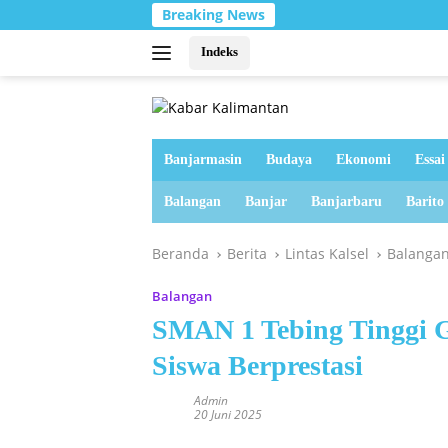
Langsung
Breaking News
ke
konten
Indeks
Banjarmasin
Budaya
Ekonomi
Essai
Balangan
Banjar
Banjarbaru
Barito
Beranda
Berita
Lintas Kalsel
Balanga
Balangan
SMAN 1 Tebing Tinggi G
Siswa Berprestasi
Admin
20 Juni 2025