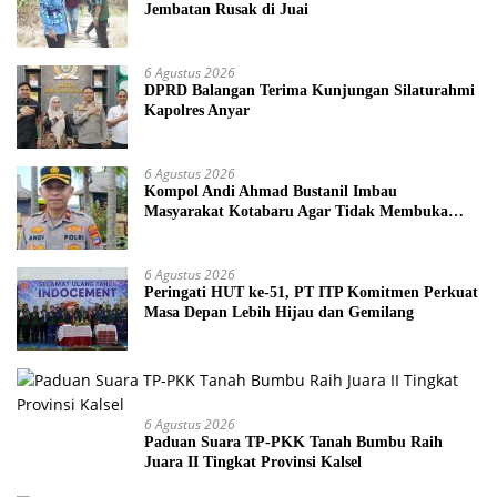
Jembatan Rusak di Juai
6 Agustus 2026
DPRD Balangan Terima Kunjungan Silaturahmi
Kapolres Anyar
6 Agustus 2026
Kompol Andi Ahmad Bustanil Imbau
Masyarakat Kotabaru Agar Tidak Membuka
Lahan dengan cara Membakar
6 Agustus 2026
Peringati HUT ke-51, PT ITP Komitmen Perkuat
Masa Depan Lebih Hijau dan Gemilang
6 Agustus 2026
Paduan Suara TP-PKK Tanah Bumbu Raih
Juara II Tingkat Provinsi Kalsel