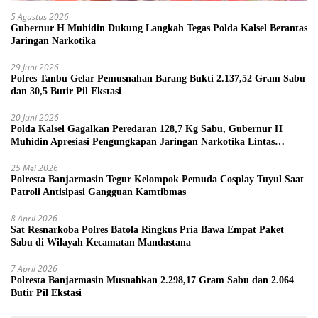
5 Agustus 2026
Gubernur H Muhidin Dukung Langkah Tegas Polda Kalsel Berantas
Jaringan Narkotika
29 Juni 2026
Polres Tanbu Gelar Pemusnahan Barang Bukti 2.137,52 Gram Sabu
dan 30,5 Butir Pil Ekstasi
20 Juni 2026
Polda Kalsel Gagalkan Peredaran 128,7 Kg Sabu, Gubernur H
Muhidin Apresiasi Pengungkapan Jaringan Narkotika Lintas
Provinsi
25 Mei 2026
Polresta Banjarmasin Tegur Kelompok Pemuda Cosplay Tuyul Saat
Patroli Antisipasi Gangguan Kamtibmas
8 April 2026
Sat Resnarkoba Polres Batola Ringkus Pria Bawa Empat Paket
Sabu di Wilayah Kecamatan Mandastana
7 April 2026
Polresta Banjarmasin Musnahkan 2.298,17 Gram Sabu dan 2.064
Butir Pil Ekstasi