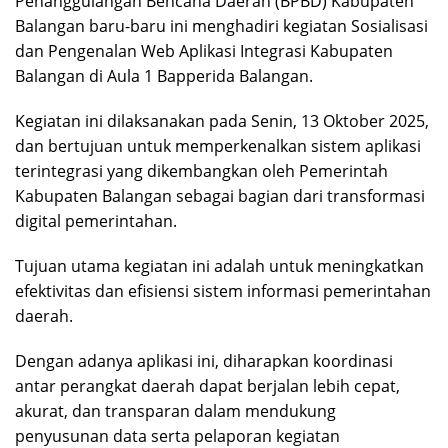
Penanggulangan Bencana Daerah (BPBD) Kabupaten
Balangan baru-baru ini menghadiri kegiatan Sosialisasi
dan Pengenalan Web Aplikasi Integrasi Kabupaten
Balangan di Aula 1 Bapperida Balangan.
Kegiatan ini dilaksanakan pada Senin, 13 Oktober 2025,
dan bertujuan untuk memperkenalkan sistem aplikasi
terintegrasi yang dikembangkan oleh Pemerintah
Kabupaten Balangan sebagai bagian dari transformasi
digital pemerintahan.
Tujuan utama kegiatan ini adalah untuk meningkatkan
efektivitas dan efisiensi sistem informasi pemerintahan
daerah.
Dengan adanya aplikasi ini, diharapkan koordinasi
antar perangkat daerah dapat berjalan lebih cepat,
akurat, dan transparan dalam mendukung
penyusunan data serta pelaporan kegiatan