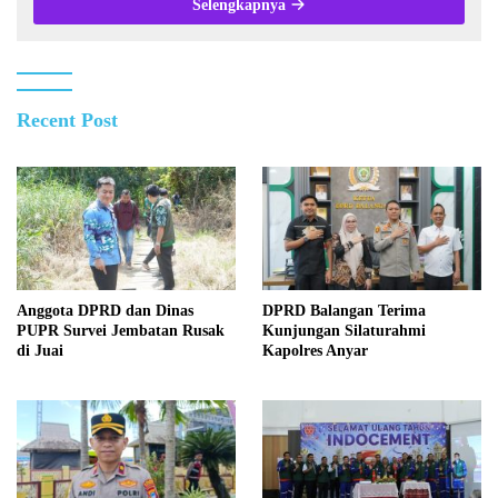
Selengkapnya
Recent Post
Anggota DPRD dan Dinas
DPRD Balangan Terima
PUPR Survei Jembatan Rusak
Kunjungan Silaturahmi
di Juai
Kapolres Anyar