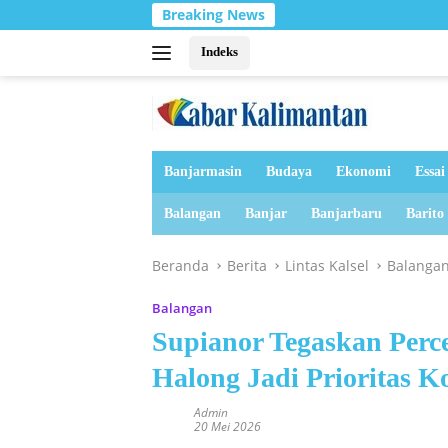
Langsung
Breaking News
ke
konten
Indeks
Banjarmasin
Budaya
Ekonomi
Essai
Balangan
Banjar
Banjarbaru
Barito
Beranda
Berita
Lintas Kalsel
Balanga
Balangan
Supianor Tegaskan Perce
Halong Jadi Prioritas 
Admin
20 Mei 2026