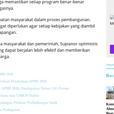
uga memastikan setiap program benar-benar
gasnya.
libatan masyarakat dalam proses pembangunan.
ngat diperlukan agar setiap kebijakan yang diambil
lapangan.
a masyarakat dan pemerintah, Supianor optimistis
g dapat berjalan lebih efektif dan memberikan
arga.
PBD 2026
Rec
Terkait Perubahan APBD 2026
 APBD 2026, Pendapatan Turun 1,81 Persen
Wisata dan UMKM Balida
alangan Perkuat Perlindungan Anak
Komp
Ahm
n Peringatan
Bust