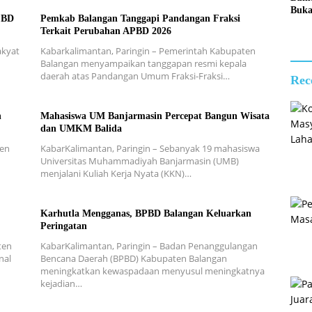
Buk
PBD
Pemkab Balangan Tanggapi Pandangan Fraksi
Pemu
Terkait Perubahan APBD 2026
Pend
dan 
akyat
Kabarkalimantan, Paringin – Pemerintah Kabupaten
Calo
Balangan menyampaikan tanggapan resmi kepala
Pask
daerah atas Pandangan Umum Fraksi-Fraksi…
Rec
2026
n
Mahasiswa UM Banjarmasin Percepat Bangun Wisata
dan UMKM Balida
ten
KabarKalimantan, Paringin – Sebanyak 19 mahasiswa
n
Universitas Muhammadiyah Banjarmasin (UMB)
menjalani Kuliah Kerja Nyata (KKN)…
Karhutla Mengganas, BPBD Balangan Keluarkan
Peringatan
ten
KabarKalimantan, Paringin – Badan Penanggulangan
nal
Bencana Daerah (BPBD) Kabupaten Balangan
meningkatkan kewaspadaan menyusul meningkatnya
kejadian…