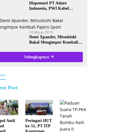
Disponsori PT Adaro
Indonesia, PWI Kalsel
Kembali Gelar Turnamen
Futsal antar Wartawan se-
Kalsel
16 Maret 2019
Demi Xpander, Mitsubishi
Bakal Mengimpor Kembali
Pajero Sport
Selengkapnya
ent Post
ol Andi
Peringati HUT
ad
ke-51, PT ITP
anil
Komitmen