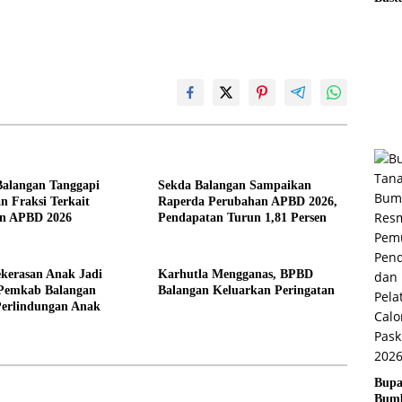
Imb
Masy
Kota
Tida
Mem
Laha
cara
Mem
alangan Tanggapi
Sekda Balangan Sampaikan
 Fraksi Terkait
Raperda Perubahan APBD 2026,
n APBD 2026
Pendapatan Turun 1,81 Persen
kerasan Anak Jadi
Karhutla Mengganas, BPBD
 Pemkab Balangan
Balangan Keluarkan Peringatan
Perlindungan Anak
Bupa
Bum