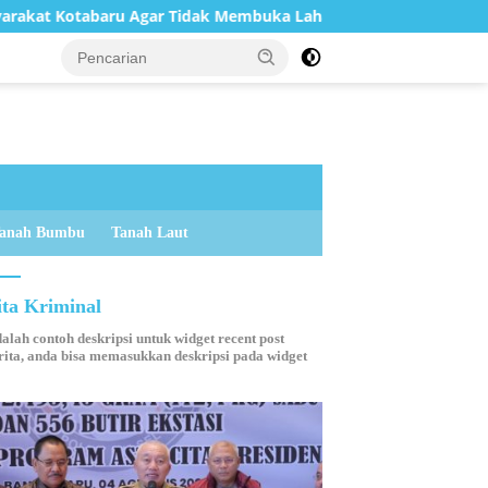
baru Agar Tidak Membuka Lahan dengan cara Membakar
anah Bumbu
Tanah Laut
ita Kriminal
dalah contoh deskripsi untuk widget recent post
ita, anda bisa memasukkan deskripsi pada widget