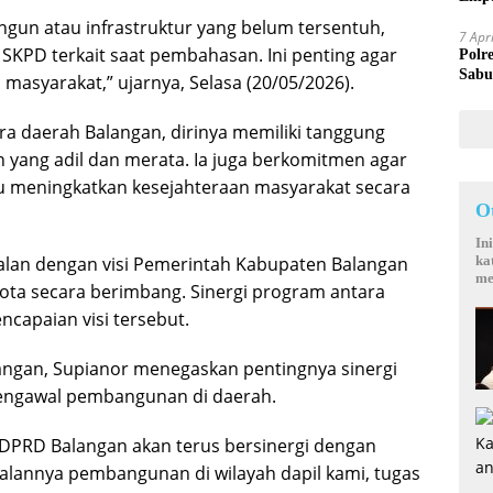
Mand
gun atau infrastruktur yang belum tersentuh,
7 Apr
SKPD terkait saat pembahasan. Ini penting agar
Polr
Sabu
asyarakat,” ujarnya, Selasa (20/05/2026).
a daerah Balangan, dirinya memiliki tanggung
ang adil dan merata. Ia juga berkomitmen agar
u meningkatkan kesejahteraan masyarakat secara
O
In
ka
alan dengan visi Pemerintah Kabupaten Balangan
me
a secara berimbang. Sinergi program antara
encapaian visi tersebut.
langan, Supianor menegaskan pentingnya sinergi
 mengawal pembangunan di daerah.
III DPRD Balangan akan terus bersinergi dengan
lannya pembangunan di wilayah dapil kami, tugas