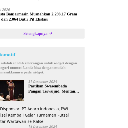
astana
il 2026
esta Banjarmasin Musnahkan 2.298,17 Gram
 dan 2.064 Butir Pil Ekstasi
Selengkapnya
tomotif
i adalah contoh keterangan untuk widget dengan
tegori otomotif, anda bisa dengan mudah
masukkannya pada widget.
31 Desember 2024
Pastikan Swasembada
Pangan Terwujud, Mentan
Andi Amran Bakal Rutin
Kunjungi Kalsel
18 Desember 2024