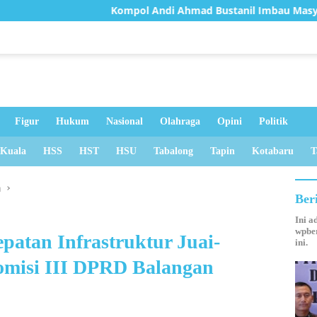
Kompol Andi Ahmad Bustanil Imbau Masyarakat Kota
Figur
Hukum
Nasional
Olahraga
Opini
Politik
 Kuala
HSS
HST
HSU
Tabalong
Tapin
Kotabaru
T
n
Ber
Ini a
wpber
patan Infrastruktur Juai-
ini.
Komisi III DPRD Balangan