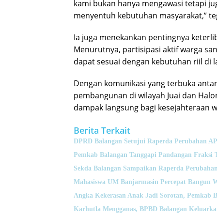
kami bukan hanya mengawasi tetapi j
menyentuh kebutuhan masyarakat,” te
Ia juga menekankan pentingnya keter
Menurutnya, partisipasi aktif warga sa
dapat sesuai dengan kebutuhan riil di 
Dengan komunikasi yang terbuka antar
pembangunan di wilayah Juai dan Halon
dampak langsung bagi kesejahteraan w
Berita Terkait
DPRD Balangan Setujui Raperda Perubahan A
Pemkab Balangan Tanggapi Pandangan Fraksi 
Sekda Balangan Sampaikan Raperda Perubahan
Mahasiswa UM Banjarmasin Percepat Bangun 
Angka Kekerasan Anak Jadi Sorotan, Pemkab B
Karhutla Mengganas, BPBD Balangan Keluarka