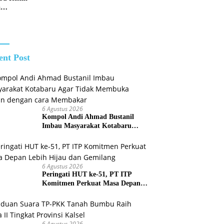
Gubernur H.
a
Muhidin
satan
Pastikan
idikan
Perbaikan
Pelatihan
Listrik Terus
n
Dikebut
ibraka
ent Post
6 Agustus 2026
Kompol Andi Ahmad Bustanil
Imbau Masyarakat Kotabaru
Agar Tidak Membuka Lahan
dengan cara Membakar
6 Agustus 2026
Peringati HUT ke-51, PT ITP
Komitmen Perkuat Masa Depan
Lebih Hijau dan Gemilang
6 Agustus 2026