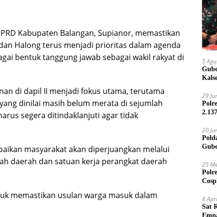
PRD Kabupaten Balangan, Supianor, memastikan
 dan Halong terus menjadi prioritas dalam agenda
gai bentuk tanggung jawab sebagai wakil rakyat di
5 Agu
Gube
Kals
n di dapil II menjadi fokus utama, terutama
29 Ju
ang dinilai masih belum merata di sejumlah
Polr
2.13
arus segera ditindaklanjuti agar tidak
20 Ju
Pold
Gube
paikan masyarakat akan diperjuangkan melalui
Jari
 daerah dan satuan kerja perangkat daerah
25 Me
Polr
Cosp
Kam
ntuk memastikan usulan warga masuk dalam
8 Apr
Sat 
Empa