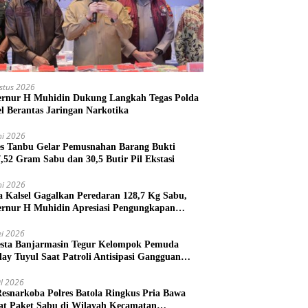
stus 2026
rnur H Muhidin Dukung Langkah Tegas Polda
el Berantas Jaringan Narkotika
ni 2026
es Tanbu Gelar Pemusnahan Barang Bukti
7,52 Gram Sabu dan 30,5 Butir Pil Ekstasi
ni 2026
a Kalsel Gagalkan Peredaran 128,7 Kg Sabu,
rnur H Muhidin Apresiasi Pengungkapan
ngan Narkotika Lintas Provinsi
i 2026
esta Banjarmasin Tegur Kelompok Pemuda
lay Tuyul Saat Patroli Antisipasi Gangguan
tibmas
il 2026
Resnarkoba Polres Batola Ringkus Pria Bawa
t Paket Sabu di Wilayah Kecamatan