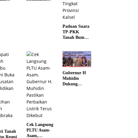
au
Perkuat Masa
arakat
Depan Lebih
baru Agar
Hijau dan
k
Gemilang
Paduan Suara
buka
TP-PKK
n dengan
Tanah Bumbu
Raih Juara II
bakar
Tingkat
Provinsi Kalsel
Gubernur H
Muhidin
Dukung
Langkah Tegas
Polda Kalsel
Berantas
Jaringan
Narkotika
Cek Langsung
PLTU Asam-
ti Tanah
Asam,
bu Resmi