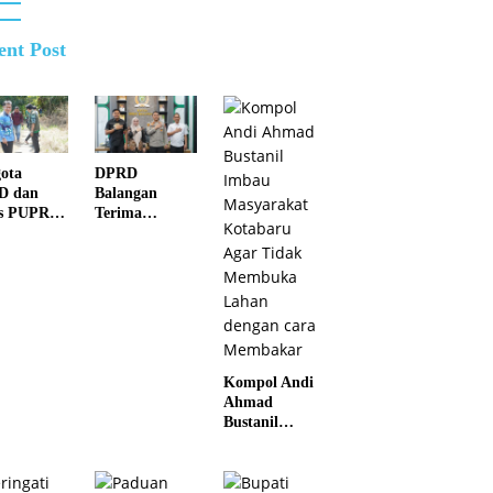
ent Post
ota
DPRD
D dan
Balangan
s PUPR
Terima
ei
Kunjungan
atan
Silaturahmi
k di Juai
Kapolres
Anyar
Kompol Andi
Ahmad
Bustanil
Imbau
Masyarakat
Kotabaru Agar