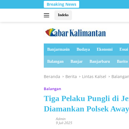
Langsung
Breaking News
ke
konten
Indeks
Banjarmasin
Budaya
Ekonomi
Essai
Balangan
Banjar
Banjarbaru
Barito
Beranda
Berita
Lintas Kalsel
Balanga
Balangan
Tiga Pelaku Pungli di 
Diamankan Polsek Awa
Admin
9 Juli 2025