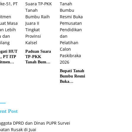
Tidak
Membuka
Lahan dengan
cara
Membakar
ngati HUT
Paduan Suara
1, PT ITP
TP-PKK
itmen
Tanah Bumbu
uat Masa
Raih Juara II
Bupati Tanah
n Lebih
Tingkat
Bumbu Resmi
u dan
Provinsi Kalsel
Buka
lang
Pemusatan
Pendidikan
dan Pelatihan
Calon
Paskibraka
ent Post
2026