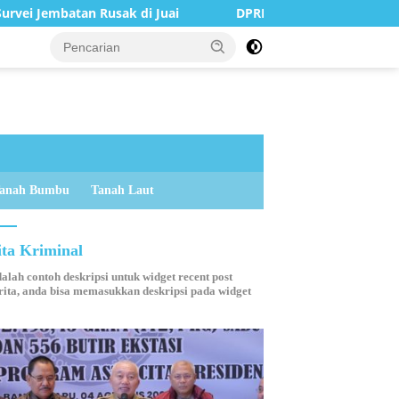
n Rusak di Juai
DPRD Balangan Terima Kunjungan Silat
anah Bumbu
Tanah Laut
ita Kriminal
dalah contoh deskripsi untuk widget recent post
ita, anda bisa memasukkan deskripsi pada widget