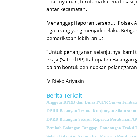
tidak nyaman, terutama karena lokasi 
antar kecamatan.
Menanggapi laporan tersebut, Polsek 
tiga orang yang menjadi pelaku. Ketig
pemeriksaan lebih lanjut.
“Untuk penanganan selanjutnya, kami 
Praja (Satpol PP) Kabupaten Balangan 
dalam bentuk penindakan pelanggaran ri
M Rieko Ariyasin
Berita Terkait
Anggota DPRD dan Dinas PUPR Survei Jembata
DPRD Balangan Terima Kunjungan Silaturahmi
DPRD Balangan Setujui Raperda Perubahan A
Pemkab Balangan Tanggapi Pandangan Fraksi 
Sekda Balangan Sampaikan Raperda Perubahan