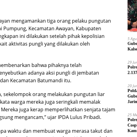
ayan mengamankan tiga orang pelaku pungutan
ngai Pumpung, Kecamatan Awayan, Kabupaten
ngkapan ini dilakukan setelah pihak kepolisian
5 Agu
it aktivitas pungli yang dilakukan oleh
Gube
Kals
29 Ju
 membenarkan bahwa pihaknya telah
Polr
enyebutkan adanya aksi pungli di jembatan
2.13
dan Kecamatan Batumandi itu.
20 Ju
Pold
a, sekelompok orang melakukan pungutan liar
Gube
kata warga mereka juga seringkali memalak
Jari
. Mereka juga kerap memperlihatkan senjata tajam
25 Me
ngsung mengancam,” ujar IPDA Lulus Pribadi.
Polr
Cosp
rapa waktu dan membuat warga merasa takut dan
Kam