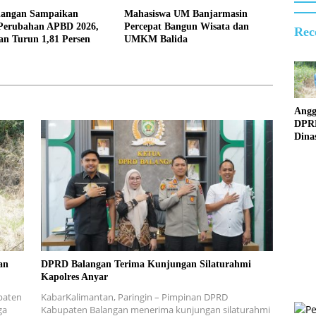
langan Sampaikan
Mahasiswa UM Banjarmasin
Perubahan APBD 2026,
Percepat Bangun Wisata dan
Rec
an Turun 1,81 Persen
UMKM Balida
Angg
DPR
Dina
Surv
Jemb
Rusa
an
DPRD Balangan Terima Kunjungan Silaturahmi
Kapolres Anyar
paten
KabarKalimantan, Paringin – Pimpinan DPRD
ga
Kabupaten Balangan menerima kunjungan silaturahmi