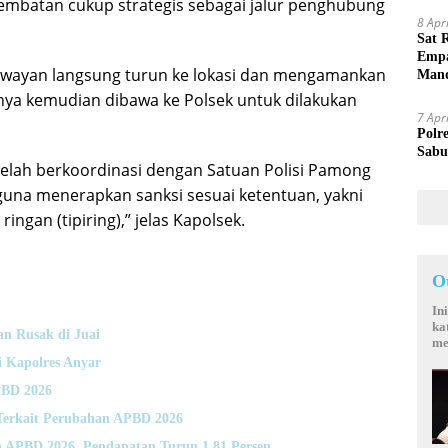
jembatan cukup strategis sebagai jalur penghubung
8 Apr
Sat 
Empa
Awayan langsung turun ke lokasi dan mengamankan
Mand
anya kemudian dibawa ke Polsek untuk dilakukan
7 Apr
Polr
Sabu
telah berkoordinasi dengan Satuan Polisi Pamong
guna menerapkan sanksi sesuai ketentuan, yakni
ngan (tipiring),” jelas Kapolsek.
O
In
ka
n Rusak di Juai
me
 Kapolres Anyar
PBD 2026
Terkait Perubahan APBD 2026
 APBD 2026, Pendapatan Turun 1,81 Persen