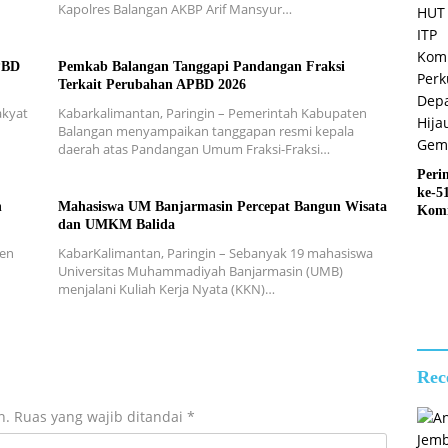
Kapolres Balangan AKBP Arif Mansyur…
PBD
Pemkab Balangan Tanggapi Pandangan Fraksi
Terkait Perubahan APBD 2026
akyat
Kabarkalimantan, Paringin – Pemerintah Kabupaten
Balangan menyampaikan tanggapan resmi kepala
daerah atas Pandangan Umum Fraksi-Fraksi…
Peri
ke-5
n
Mahasiswa UM Banjarmasin Percepat Bangun Wisata
Kom
dan UMKM Balida
Perk
Depa
ten
KabarKalimantan, Paringin – Sebanyak 19 mahasiswa
Hija
n
Universitas Muhammadiyah Banjarmasin (UMB)
Gemi
menjalani Kuliah Kerja Nyata (KKN)…
Rec
n.
Ruas yang wajib ditandai
*