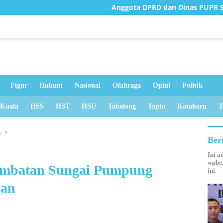
Anggota DPRD dan Dinas PUPR Survei Jembata
Figur
Hukum
Nasional
Olahraga
Opini
Politik
 Kuala
HSS
HST
HSU
Tabalong
Tapin
Kotabaru
T
n
Ber
Ini a
wpber
Jembatan Sungai Pumpung
ini.
yan