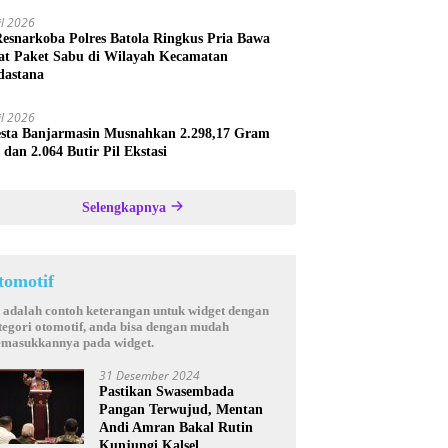
il 2026
Resnarkoba Polres Batola Ringkus Pria Bawa
t Paket Sabu di Wilayah Kecamatan
astana
il 2026
esta Banjarmasin Musnahkan 2.298,17 Gram
 dan 2.064 Butir Pil Ekstasi
Selengkapnya
tomotif
i adalah contoh keterangan untuk widget dengan
tegori otomotif, anda bisa dengan mudah
masukkannya pada widget.
31 Desember 2024
Pastikan Swasembada
Pangan Terwujud, Mentan
Andi Amran Bakal Rutin
Kunjungi Kalsel