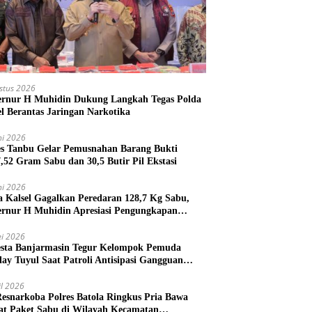
stus 2026
rnur H Muhidin Dukung Langkah Tegas Polda
el Berantas Jaringan Narkotika
ni 2026
es Tanbu Gelar Pemusnahan Barang Bukti
7,52 Gram Sabu dan 30,5 Butir Pil Ekstasi
ni 2026
a Kalsel Gagalkan Peredaran 128,7 Kg Sabu,
rnur H Muhidin Apresiasi Pengungkapan
ngan Narkotika Lintas Provinsi
i 2026
esta Banjarmasin Tegur Kelompok Pemuda
lay Tuyul Saat Patroli Antisipasi Gangguan
tibmas
il 2026
Resnarkoba Polres Batola Ringkus Pria Bawa
t Paket Sabu di Wilayah Kecamatan