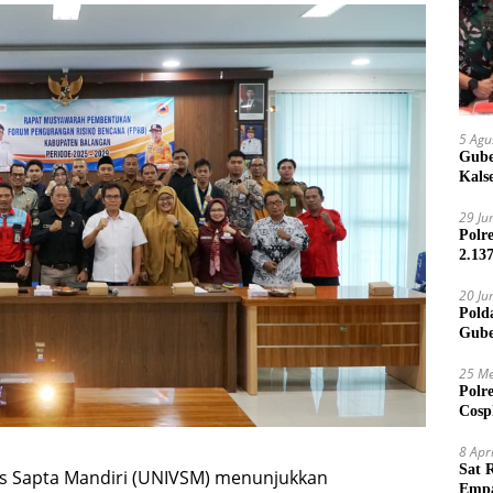
5 Agu
Gube
Kals
29 Ju
Polr
2.13
20 Ju
Pold
Gube
Jari
25 Me
Polr
Cosp
Kam
8 Apr
Sat 
as Sapta Mandiri (UNIVSM) menunjukkan
Empa