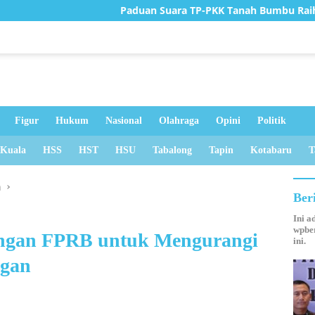
Paduan Suara TP-PKK Tanah Bumbu Raih Juara II Tingkat Pro
Figur
Hukum
Nasional
Olahraga
Opini
Politik
 Kuala
HSS
HST
HSU
Tabalong
Tapin
Kotabaru
T
n
Ber
Ini a
wpber
gan FPRB untuk Mengurangi
ini.
ngan