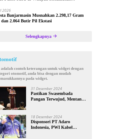
astana
il 2026
esta Banjarmasin Musnahkan 2.298,17 Gram
 dan 2.064 Butir Pil Ekstasi
Selengkapnya
tomotif
i adalah contoh keterangan untuk widget dengan
tegori otomotif, anda bisa dengan mudah
masukkannya pada widget.
31 Desember 2024
Pastikan Swasembada
Pangan Terwujud, Mentan
Andi Amran Bakal Rutin
Kunjungi Kalsel
18 Desember 2024
Disponsori PT Adaro
Indonesia, PWI Kalsel
Kembali Gelar Turnamen
Futsal antar Wartawan se-