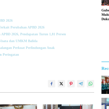
Gube
Muhi
Duk
PBD 2026
Lang
Terkait Perubahan APBD 2026
Pold
Bera
 APBD 2026, Pendapatan Turun 1,81 Persen
Jari
Nark
Wisata dan UMKM Balida
alangan Perkuat Perlindungan Anak
n Peringatan
Rec