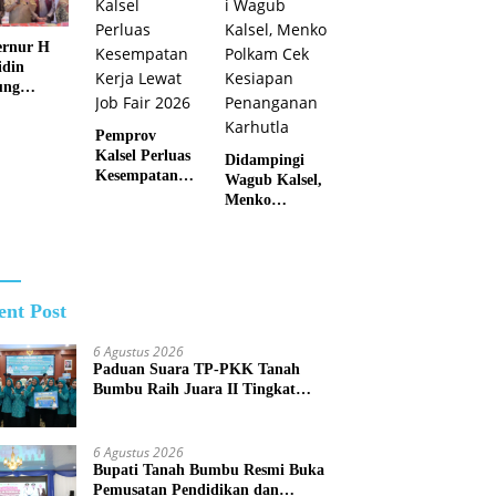
Paskibraka
Listrik Terus
2026
Dikebut
rnur H
din
ung
kah Tegas
a Kalsel
Pemprov
ntas
Kalsel Perluas
Didampingi
ngan
Kesempatan
Wagub Kalsel,
otika
Kerja Lewat
Menko
Job Fair 2026
Polkam Cek
Kesiapan
Penanganan
Karhutla
ent Post
6 Agustus 2026
Paduan Suara TP-PKK Tanah
Bumbu Raih Juara II Tingkat
Provinsi Kalsel
6 Agustus 2026
Bupati Tanah Bumbu Resmi Buka
Pemusatan Pendidikan dan