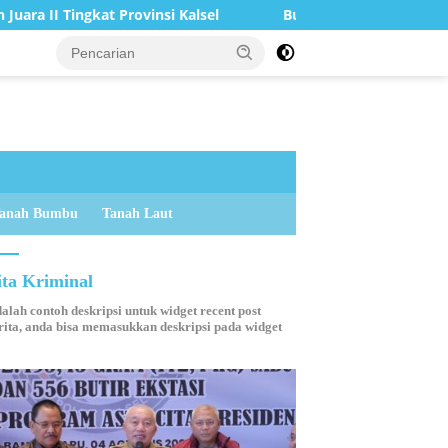
vinsi Kalsel
Bupati Tanah Bumbu Resmi Buka Pemusatan
anah Bumbu
Tanah Laut
ita Kriminal
dalah contoh deskripsi untuk widget recent post
ita, anda bisa memasukkan deskripsi pada widget