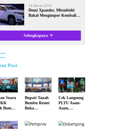
Kalsel
16 Maret 2019
Demi Xpander, Mitsubishi
Bakal Mengimpor Kembali
Pajero Sport
Selengkapnya
ent Post
an Suara
Bupati Tanah
Cek Langsung
PKK
Bumbu Resmi
PLTU Asam-
ah Bumbu
Buka
Asam,
 Juara II
Pemusatan
Gubernur H.
kat
Pendidikan
Muhidin
nsi Kalsel
dan Pelatihan
Pastikan
Calon
Perbaikan