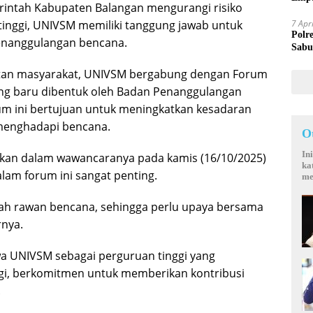
intah Kabupaten Balangan mengurangi risiko
Mand
7 Apr
tinggi, UNIVSM memiliki tanggung jawab untuk
Polr
enanggulangan bencana.
Sabu
tan masyarakat, UNIVSM bergabung dengan Forum
ang baru dibentuk oleh Badan Penanggulangan
m ini bertujuan untuk meningkatkan kesadaran
menghadapi bencana.
O
In
kan dalam wawancaranya pada kamis (16/10/2025)
ka
lam forum ini sangat penting.
me
h rawan bencana, sehingga perlu upaya bersama
rnya.
 UNIVSM sebagai perguruan tinggi yang
gi, berkomitmen untuk memberikan kontribusi
.