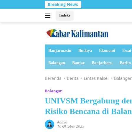
Langsung
Breaking News
ke
konten
Indeks
Banjarmasin
Budaya
Ekonomi
Essai
Balangan
Banjar
Banjarbaru
Barito
Beranda
Berita
Lintas Kalsel
Balanga
Balangan
UNIVSM Bergabung den
Risiko Bencana di Bala
Admin
16 Oktober 2025