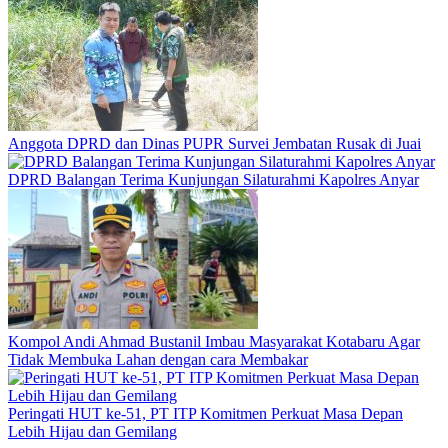
Anggota DPRD dan Dinas PUPR Survei Jembatan Rusak di Juai
DPRD Balangan Terima Kunjungan Silaturahmi Kapolres Anyar
Kompol Andi Ahmad Bustanil Imbau Masyarakat Kotabaru Agar
Tidak Membuka Lahan dengan cara Membakar
Peringati HUT ke-51, PT ITP Komitmen Perkuat Masa Depan
Lebih Hijau dan Gemilang