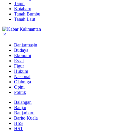
Tapin
Kotabaru
Tanah Bumbu
Tanah Laut
Banjarmasin
Budaya
Ekonomi
Essai
Figur
Hukum
Nasional
Olahraga
Opini
Politik
Balangan
Banjar
Banjarbaru
Barito Kuala
HSS
HST