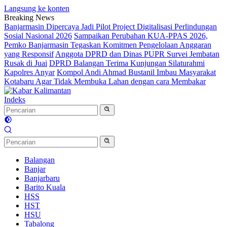
Langsung ke konten
Breaking News
Banjarmasin Dipercaya Jadi Pilot Project Digitalisasi Perlindungan
Sosial Nasional 2026
Sampaikan Perubahan KUA-PPAS 2026,
Pemko Banjarmasin Tegaskan Komitmen Pengelolaan Anggaran
yang Responsif
Anggota DPRD dan Dinas PUPR Survei Jembatan
Rusak di Juai
DPRD Balangan Terima Kunjungan Silaturahmi
Kapolres Anyar
Kompol Andi Ahmad Bustanil Imbau Masyarakat
Kotabaru Agar Tidak Membuka Lahan dengan cara Membakar
Indeks
Balangan
Banjar
Banjarbaru
Barito Kuala
HSS
HST
HSU
Tabalong