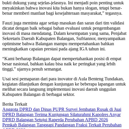
bukti dukung yang sejelas-jelasnya. Ini menjadi poin penting untuk
meyakinkan bahwa inovasi kita bukan hanya slogan, tetapi benar-
benar memberi manfaat bagi kesejahteraan masyarakat,” tegasnya.
Fauzi juga meminta agar setiap masukan dan saran dari tim validasi
dicatat dengan baik sebagai bahan evaluasi untuk pengembangan
inovasi di masa mendatang. Dalam kesempatan yang sama, Penjabat
Sekretaris Daerah Kabupaten Balangan, Sufriannor, menyampaikan
optimisme bahwa Balangan mampu mempertahankan bahkan
meningkatkan capaian prestasi pada ajang IGA tahun ini.
“Kami berharap Balangan dapat mempertahankan posisi di empat
besar nasional, bahkan kalau bisa naik ke peringkat yang lebih
tinggi,” ujarnya penuh semangat.
Usai sesi pemaparan dari para inovator di Aula Benteng Tundakan,
kegiatan dilanjutkan dengan kunjungan ke beberapa lapangan untuk
melihat secara langsung implementasi inovasi daerah unggulan
Kabupaten Balangan di berbagai sektor.
Berita Terkait
Anggota DPRD dan Dinas PUPR Survei Jembatan Rusak di Juai
DPRD Balangan Terima Kunjungan Silaturahmi Kapolres Anyar
DPRD Balangan Setujui Raperda Perubahan APBD 2026
Pemkab Balangan Tanggapi Pandangan Fraksi Terkait Perubahan