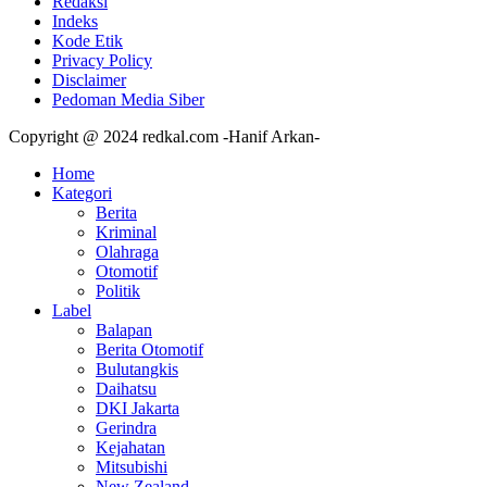
Redaksi
Indeks
Kode Etik
Privacy Policy
Disclaimer
Pedoman Media Siber
Copyright @ 2024 redkal.com -Hanif Arkan-
Home
Kategori
Berita
Kriminal
Olahraga
Otomotif
Politik
Label
Balapan
Berita Otomotif
Bulutangkis
Daihatsu
DKI Jakarta
Gerindra
Kejahatan
Mitsubishi
New Zealand