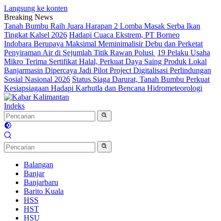
Langsung ke konten
Breaking News
Tanah Bumbu Raih Juara Harapan 2 Lomba Masak Serba Ikan
Tingkat Kalsel 2026
Hadapi Cuaca Ekstrem, PT Borneo
Indobara Berupaya Maksimal Meminimalisir Debu dan Perketat
Penyiraman Air di Sejumlah Titik Rawan Polusi
19 Pelaku Usaha
Mikro Terima Sertifikat Halal, Perkuat Daya Saing Produk Lokal
Banjarmasin Dipercaya Jadi Pilot Project Digitalisasi Perlindungan
Sosial Nasional 2026
Status Siaga Darurat, Tanah Bumbu Perkuat
Kesiapsiagaan Hadapi Karhutla dan Bencana Hidrometeorologi
Indeks
Balangan
Banjar
Banjarbaru
Barito Kuala
HSS
HST
HSU