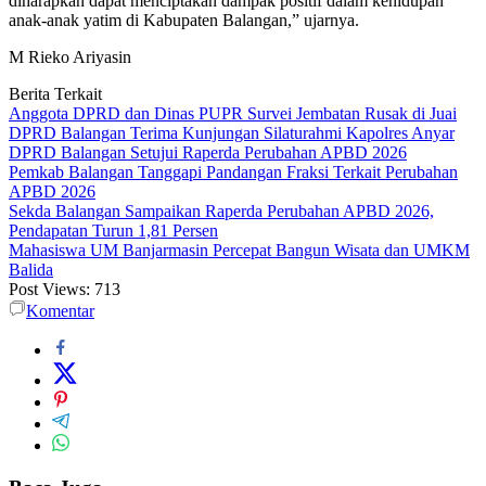
diharapkan dapat menciptakan dampak positif dalam kehidupan
anak-anak yatim di Kabupaten Balangan,” ujarnya.
M Rieko Ariyasin
Berita Terkait
Anggota DPRD dan Dinas PUPR Survei Jembatan Rusak di Juai
DPRD Balangan Terima Kunjungan Silaturahmi Kapolres Anyar
DPRD Balangan Setujui Raperda Perubahan APBD 2026
Pemkab Balangan Tanggapi Pandangan Fraksi Terkait Perubahan
APBD 2026
Sekda Balangan Sampaikan Raperda Perubahan APBD 2026,
Pendapatan Turun 1,81 Persen
Mahasiswa UM Banjarmasin Percepat Bangun Wisata dan UMKM
Balida
Post Views:
713
Komentar