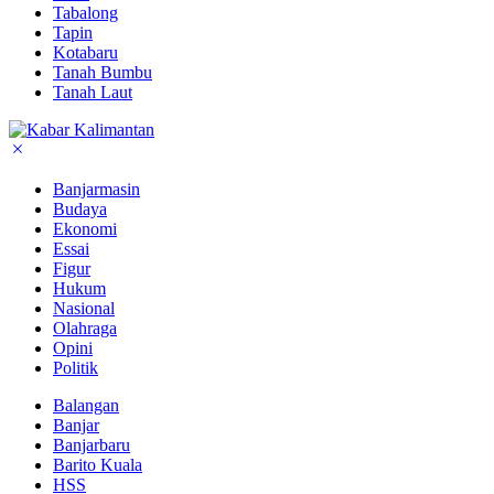
Tabalong
Tapin
Kotabaru
Tanah Bumbu
Tanah Laut
Banjarmasin
Budaya
Ekonomi
Essai
Figur
Hukum
Nasional
Olahraga
Opini
Politik
Balangan
Banjar
Banjarbaru
Barito Kuala
HSS