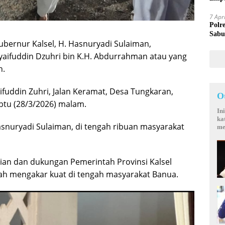
Mand
7 Apr
Polr
Sabu
ubernur Kalsel, H. Hasnuryadi Sulaiman,
Syaifuddin Dzuhri bin K.H. Abdurrahman atau yang
h.
ifuddin Zuhri, Jalan Keramat, Desa Tungkaran,
O
btu (28/3/2026) malam.
In
ka
asnuryadi Sulaiman, di tengah ribuan masyarakat
me
ian dan dukungan Pemerintah Provinsi Kalsel
ah mengakar kuat di tengah masyarakat Banua.