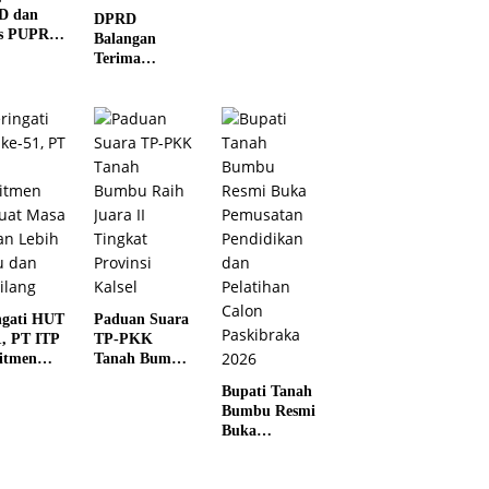
Kotabaru Agar
D dan
DPRD
Tidak
s PUPR
Balangan
Membuka
ei
Terima
Lahan dengan
atan
Kunjungan
cara
k di Juai
Silaturahmi
Membakar
Kapolres
Anyar
ngati HUT
Paduan Suara
1, PT ITP
TP-PKK
itmen
Tanah Bumbu
uat Masa
Raih Juara II
Bupati Tanah
n Lebih
Tingkat
Bumbu Resmi
u dan
Provinsi Kalsel
Buka
lang
Pemusatan
Pendidikan