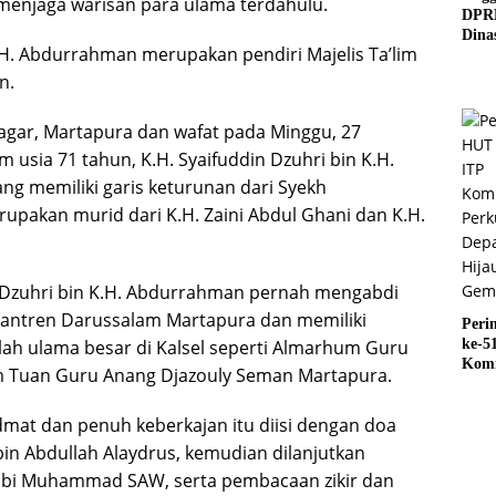
enjaga warisan para ulama terdahulu.
DPR
Dina
K.H. Abdurrahman merupakan pendiri Majelis Ta’lim
Surv
Jemb
n.
Rusa
agar, Martapura dan wafat pada Minggu, 27
 usia 71 tahun, K.H. Syaifuddin Dzuhri bin K.H.
g memiliki garis keturunan dari Syekh
pakan murid dari K.H. Zaini Abdul Ghani dan K.H.
in Dzuhri bin K.H. Abdurrahman pernah mengabdi
santren Darussalam Martapura dan memiliki
Peri
ke-5
h ulama besar di Kalsel seperti Almarhum Guru
Kom
m Tuan Guru Anang Djazouly Seman Martapura.
Perk
Depa
mat dan penuh keberkajan itu diisi dengan doa
Hija
Gemi
bin Abdullah Alaydrus, kemudian dilanjutkan
Nabi Muhammad SAW, serta pembacaan zikir dan