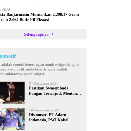
astana
il 2026
esta Banjarmasin Musnahkan 2.298,17 Gram
 dan 2.064 Butir Pil Ekstasi
Selengkapnya
tomotif
i adalah contoh keterangan untuk widget dengan
tegori otomotif, anda bisa dengan mudah
masukkannya pada widget.
31 Desember 2024
Pastikan Swasembada
Pangan Terwujud, Mentan
Andi Amran Bakal Rutin
Kunjungi Kalsel
18 Desember 2024
Disponsori PT Adaro
Indonesia, PWI Kalsel
Kembali Gelar Turnamen
Futsal antar Wartawan se-