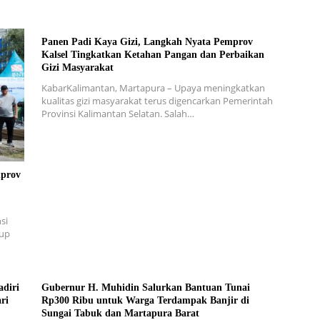
Panen Padi Kaya Gizi, Langkah Nyata Pemprov
Kalsel Tingkatkan Ketahan Pangan dan Perbaikan
Gizi Masyarakat
KabarKalimantan, Martapura – Upaya meningkatkan
kualitas gizi masyarakat terus digencarkan Pemerintah
Provinsi Kalimantan Selatan. Salah…
mprov
si
dup
adiri
Gubernur H. Muhidin Salurkan Bantuan Tunai
ri
Rp300 Ribu untuk Warga Terdampak Banjir di
Sungai Tabuk dan Martapura Barat