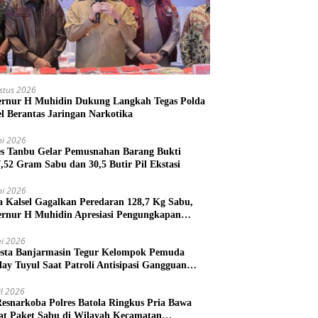
stus 2026
rnur H Muhidin Dukung Langkah Tegas Polda
el Berantas Jaringan Narkotika
ni 2026
es Tanbu Gelar Pemusnahan Barang Bukti
7,52 Gram Sabu dan 30,5 Butir Pil Ekstasi
ni 2026
a Kalsel Gagalkan Peredaran 128,7 Kg Sabu,
rnur H Muhidin Apresiasi Pengungkapan
ngan Narkotika Lintas Provinsi
i 2026
esta Banjarmasin Tegur Kelompok Pemuda
lay Tuyul Saat Patroli Antisipasi Gangguan
tibmas
il 2026
Resnarkoba Polres Batola Ringkus Pria Bawa
t Paket Sabu di Wilayah Kecamatan