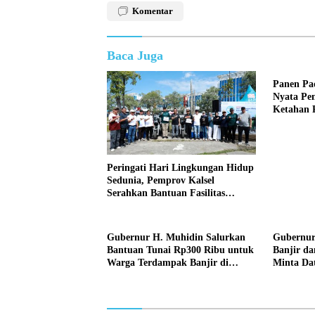
Komentar
Baca Juga
Panen Pa
Nyata Pe
Ketahan 
Gizi Mas
Peringati Hari Lingkungan Hidup
Sedunia, Pemprov Kalsel
Serahkan Bantuan Fasilitas
Pengelolaan Sampah
Gubernur H. Muhidin Salurkan
Gubernur
Bantuan Tunai Rp300 Ribu untuk
Banjir da
Warga Terdampak Banjir di
Minta Da
Sungai Tabuk dan Martapura
agar Bant
Barat