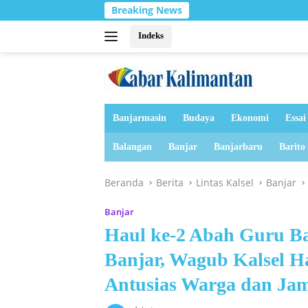
Langsung
Breaking News
Anggota
ke
konten
Indeks
Banjarmasin
Budaya
Ekonomi
Essai
Balangan
Banjar
Banjarbaru
Barito
Beranda
Berita
Lintas Kalsel
Banjar
Banjar
Haul ke-2 Abah Guru Ba
Banjar, Wagub Kalsel H
Antusias Warga dan Ja