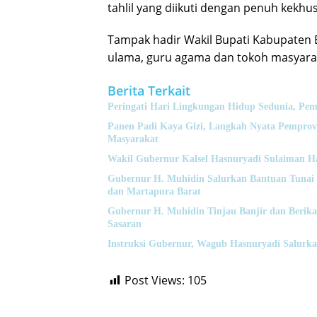
tahlil yang diikuti dengan penuh kekh
Tampak hadir Wakil Bupati Kabupaten Ba
ulama, guru agama dan tokoh masyarak
Berita Terkait
Peringati Hari Lingkungan Hidup Sedunia, Pem
Panen Padi Kaya Gizi, Langkah Nyata Pemprov
Masyarakat
Wakil Gubernur Kalsel Hasnuryadi Sulaiman H
Gubernur H. Muhidin Salurkan Bantuan Tunai
dan Martapura Barat
Gubernur H. Muhidin Tinjau Banjir dan Berik
Sasaran
‎Instruksi Gubernur, Wagub Hasnuryadi Salurk
Post Views:
105