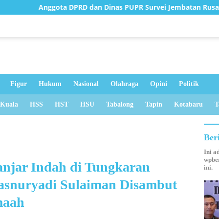
 DPRD dan Dinas PUPR Survei Jembatan Rusak di Juai
DP
Figur
Hukum
Nasional
Olahraga
Opini
Politik
 Kuala
HSS
HST
HSU
Tabalong
Tapin
Kotabaru
T
Ber
Ini a
wpber
njar Indah di Tungkaran
ini.
asnuryadi Sulaiman Disambut
maah