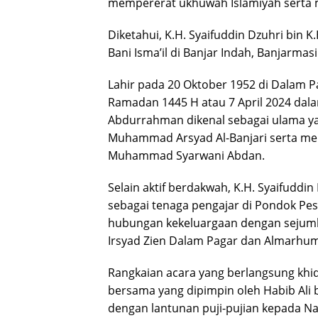
mempererat ukhuwah Islamiyah serta m
Diketahui, K.H. Syaifuddin Dzuhri bin 
Bani Isma’il di Banjar Indah, Banjarmasi
Lahir pada 20 Oktober 1952 di Dalam P
Ramadan 1445 H atau 7 April 2024 dalam
Abdurrahman dikenal sebagai ulama yan
Muhammad Arsyad Al-Banjari serta meru
Muhammad Syarwani Abdan.
Selain aktif berdakwah, K.H. Syaifudd
sebagai tenaga pengajar di Pondok Pe
hubungan kekeluargaan dengan sejumla
Irsyad Zien Dalam Pagar dan Almarhu
Rangkaian acara yang berlangsung khid
bersama yang dipimpin oleh Habib Ali 
dengan lantunan puji-pujian kepada 