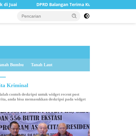
RD Balangan Terima Kunjungan Silaturahmi Kapolres Anyar
anah Bumbu
Tanah Laut
ita Kriminal
dalah contoh deskripsi untuk widget recent post
ita, anda bisa memasukkan deskripsi pada widget