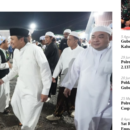
5 Agu
Gube
Kals
29 Ju
Polr
2.13
20 Ju
Pold
Gube
Jari
25 Me
Polr
Cosp
Kam
8 Apr
Sat 
Empa