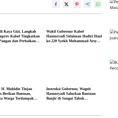
di Kaya Gizi, Langkah
Wakil Gubernur Kalsel
mprov Kalsel Tingkatkan
Hasnuryadi Sulaiman Hadiri Haul
Pangan dan Perbaikan
ke-220 Syekh Muhammad Arsyad
yarakat
Al-Banjari
 H. Muhidin Tinjau
‎Instruksi Gubernur, Wagub
n Berikan Bantuan,
Hasnuryadi Salurkan Bantuan
ta Warga Terdampak
Banjir di Sungai Tabuk
uan Tepat Sasaran
Kabupaten Banjar