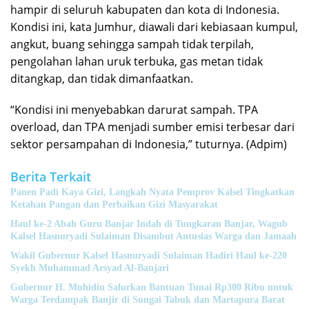
hampir di seluruh kabupaten dan kota di Indonesia.
Kondisi ini, kata Jumhur, diawali dari kebiasaan kumpul,
angkut, buang sehingga sampah tidak terpilah,
pengolahan lahan uruk terbuka, gas metan tidak
ditangkap, dan tidak dimanfaatkan.
“Kondisi ini menyebabkan darurat sampah. TPA
overload, dan TPA menjadi sumber emisi terbesar dari
sektor persampahan di Indonesia,” tuturnya. (Adpim)
Berita Terkait
Panen Padi Kaya Gizi, Langkah Nyata Pemprov Kalsel Tingkatkan
Ketahan Pangan dan Perbaikan Gizi Masyarakat
Haul ke-2 Abah Guru Banjar Indah di Tungkaran Banjar, Wagub
Kalsel Hasnuryadi Sulaiman Disambut Antusias Warga dan Jamaah
Wakil Gubernur Kalsel Hasnuryadi Sulaiman Hadiri Haul ke-220
Syekh Muhammad Arsyad Al-Banjari
Gubernur H. Muhidin Salurkan Bantuan Tunai Rp300 Ribu untuk
Warga Terdampak Banjir di Sungai Tabuk dan Martapura Barat