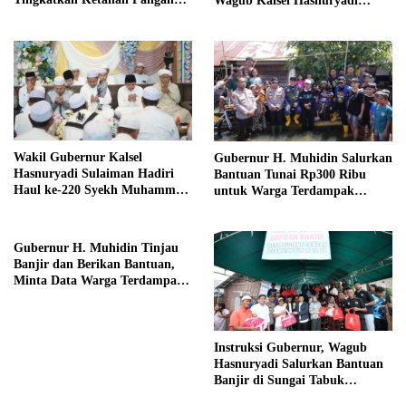
Wagub Kalsel Hasnuryadi
dan Perbaikan Gizi Masyarakat
Sulaiman Disambut Antusias
Warga dan Jamaah
Wakil Gubernur Kalsel
Gubernur H. Muhidin Salurkan
Hasnuryadi Sulaiman Hadiri
Bantuan Tunai Rp300 Ribu
Haul ke-220 Syekh Muhammad
untuk Warga Terdampak
Arsyad Al-Banjari
Banjir di Sungai Tabuk dan
Martapura Barat
Gubernur H. Muhidin Tinjau
Banjir dan Berikan Bantuan,
Minta Data Warga Terdampak
agar Bantuan Tepat Sasaran
‎Instruksi Gubernur, Wagub
Hasnuryadi Salurkan Bantuan
Banjir di Sungai Tabuk
Kabupaten Banjar