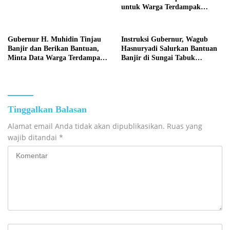
untuk Warga Terdampak
Banjir di Sungai Tabuk dan
Martapura Barat
Gubernur H. Muhidin Tinjau
‎Instruksi Gubernur, Wagub
Banjir dan Berikan Bantuan,
Hasnuryadi Salurkan Bantuan
Minta Data Warga Terdampak
Banjir di Sungai Tabuk
agar Bantuan Tepat Sasaran
Kabupaten Banjar
Tinggalkan Balasan
Alamat email Anda tidak akan dipublikasikan.
Ruas yang
wajib ditandai
*