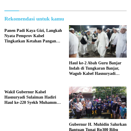
Rekomendasi untuk kamu
Panen Padi Kaya Gizi, Langkah
Nyata Pemprov Kalsel
Tingkatkan Ketahan Pangan
dan Perbaikan Gizi Masyarakat
Haul ke-2 Abah Guru Banjar
Indah di Tungkaran Banjar,
Wagub Kalsel Hasnuryadi
Sulaiman Disambut Antusias
Warga dan Jamaah
Wakil Gubernur Kalsel
Hasnuryadi Sulaiman Hadiri
Haul ke-220 Syekh Muhammad
Arsyad Al-Banjari
Gubernur H. Muhidin Salurkan
Bantuan Tunai Rp300 Ribu