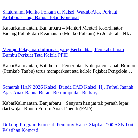
Silaturahmi Menko Polkam di Kalsel, Wagub Ajak Perkuat
Kolaborasi Jaga Banua Tetap Kondusif
KabarKalimantan, Banjarbaru – Menteri Menteri Koordinator
Bidang Politik dan Keamanan (Menko Polkam) Ri Jenderal TNI…
Menuju Pelayanan Informasi yang Berkualitas, Pemkab Tanah
Bumbu Perkuat Tata Kelola PPID
KabarKalimantan, Batulicin – Pemerintah Kabupaten Tanah Bumbu
(Pemkab Tanbu) terus memperkuat tata kelola Pejabat Pengelola…
Semarak HAN 2026 Kalsel, Bunda FAD Kalsel, Hj. Fathul Jannah
Ajak Anak Banua Berani Bermimpi dan Berkarya
KabarKalimantan, Banjarbaru – Senyum hangat tak pernah lepas
dari wajah Bunda Forum Anak Daerah (FAD)…
Dukung Program Komcad, Pemprov Kalsel Siapkan 500 ASN Ikuti
Pelatihan Komcad