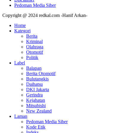
Pedoman Media Siber
Copyright @ 2024 redkal.com -Hanif Arkan-
Home
Kategori
Berita
Kriminal
Olahraga
Otomotif
Politik
Label
Balapan
Berita Otomotif
Bulutangkis
Daihatsu
DKI Jakarta
Gerindra
Kejahatan
Mitsubishi
New Zealand
Laman
Pedoman Media Siber
Kode Etik
Indeks