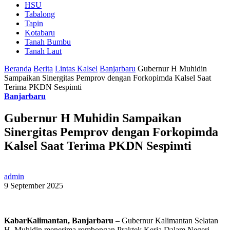
HSU
Tabalong
Tapin
Kotabaru
Tanah Bumbu
Tanah Laut
Beranda
Berita
Lintas Kalsel
Banjarbaru
Gubernur H Muhidin
Sampaikan Sinergitas Pemprov dengan Forkopimda Kalsel Saat
Terima PKDN Sespimti
Banjarbaru
Gubernur H Muhidin Sampaikan
Sinergitas Pemprov dengan Forkopimda
Kalsel Saat Terima PKDN Sespimti
admin
9 September 2025
KabarKalimantan, Banjarbaru
– Gubernur Kalimantan Selatan
H. Muhidin menerima rombongan Praktek Kerja Dalam Negeri