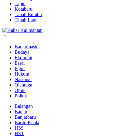
Tapin
Kotabaru
Tanah Bumbu
Tanah Laut
Banjarmasin
Budaya
Ekonomi
Essai
Figur
Hukum
Nasional
Olahraga
Opini
Politik
Balangan
Banjar
Banjarbaru
Barito Kuala
HSS
HST