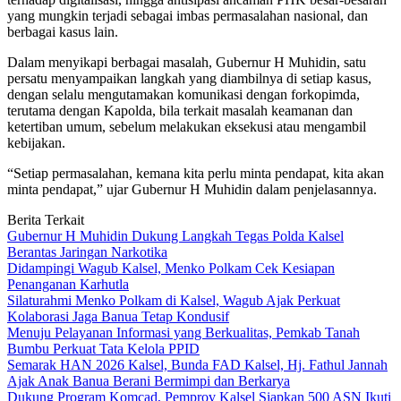
yang mungkin terjadi sebagai imbas permasalahan nasional, dan
berbagai kasus lain.
Dalam menyikapi berbagai masalah, Gubernur H Muhidin, satu
persatu menyampaikan langkah yang diambilnya di setiap kasus,
dengan selalu mengutamakan komunikasi dengan forkopimda,
terutama dengan Kapolda, bila terkait masalah keamanan dan
ketertiban umum, sebelum melakukan eksekusi atau mengambil
kebijakan.
“Setiap permasalahan, kemana kita perlu minta pendapat, kita akan
minta pendapat,” ujar Gubernur H Muhidin dalam penjelasannya.
Berita Terkait
Gubernur H Muhidin Dukung Langkah Tegas Polda Kalsel
Berantas Jaringan Narkotika
Didampingi Wagub Kalsel, Menko Polkam Cek Kesiapan
Penanganan Karhutla
Silaturahmi Menko Polkam di Kalsel, Wagub Ajak Perkuat
Kolaborasi Jaga Banua Tetap Kondusif
Menuju Pelayanan Informasi yang Berkualitas, Pemkab Tanah
Bumbu Perkuat Tata Kelola PPID
Semarak HAN 2026 Kalsel, Bunda FAD Kalsel, Hj. Fathul Jannah
Ajak Anak Banua Berani Bermimpi dan Berkarya
Dukung Program Komcad, Pemprov Kalsel Siapkan 500 ASN Ikuti