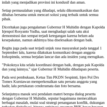
inilah yang menjadikan provinsi ini kondusif dan aman.
Setiap permasalahan yang dihadapi, selalu dikomunikasikan dan
dibahas bersama untuk mencari solusi yang terbaik untuk semua
pihak.
Diceritakan juga pengalaman Gubernur H Muhidin dengan Kapolda
Irjenpol Rosyanto Yudha, saat menghadapi salah satu aksi
demonstrasi dan sempat terjadi ketegangan karena belum ada
kesepakatan, namun akhirnya bisa diselesaikan dengan baik.
Begitu juga pada saat terjadi unjuk rasa masyarakat pada tanggal 1
September lalu, karena dilakukan komunikasi dengan anggota
forkopimda, semua berjalan lancar dan ada insiden yang merugikan.
”Pokoknya kita selalu koordinasi dengan baik, dengan pak Kapolda
dan yang lainnya,” ujar Gubernur H Muhidin dihadapan peserta.
Pada sesi pembukaan, Ketua Tim PKDN Sespimti, Irjen Pol Drs
Tomex Kurniawan memperkenalkan satu persatu anggota yang
hadir, lalu pertukaran cenderamata dan foto bersama.
Selanjutnya masuk sesi pendalam materi berupa dialog peserta
dengan Gubernur H Muhidin, seputar bagaimana memecahkan
berbagai masalah, mulai soal strategi penanganan konflik, dukungan
terhadap digitalisasi, hingga antisipasi ancaman PHK besar-besaran