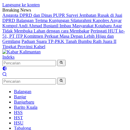
Langsung ke konten
Breaking News
Anggota DPRD dan Dinas PUPR Survei Jembatan Rusak di Juai
DPRD Balangan Terima Kunjungan Silaturahmi Kapolres Anyar
Kompol Andi Ahmad Bustanil Imbau Masyarakat Kotabaru Agar
Tidak Membuka Lahan dengan cara Membakar
Peringati HUT ke-
51, PT ITP Komitmen Perkuat Masa Depan Lebih Hijau dan
Gemilang
Paduan Suara TP-PKK Tanah Bumbu Raih Juara II
Tingkat Provinsi Kalsel
Indeks
Balangan
Banjar
Banjarbaru
Barito Kuala
HSS
HST
HSU
Tabalong