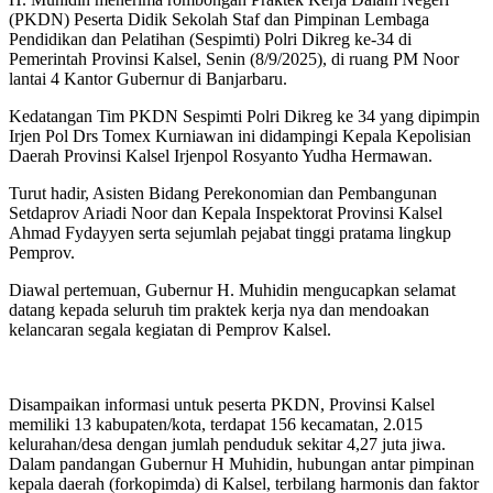
(PKDN) Peserta Didik Sekolah Staf dan Pimpinan Lembaga
Pendidikan dan Pelatihan (Sespimti) Polri Dikreg ke-34 di
Pemerintah Provinsi Kalsel, Senin (8/9/2025), di ruang PM Noor
lantai 4 Kantor Gubernur di Banjarbaru.
Kedatangan Tim PKDN Sespimti Polri Dikreg ke 34 yang dipimpin
Irjen Pol Drs Tomex Kurniawan ini didampingi Kepala Kepolisian
Daerah Provinsi Kalsel Irjenpol Rosyanto Yudha Hermawan.
Turut hadir, Asisten Bidang Perekonomian dan Pembangunan
Setdaprov Ariadi Noor dan Kepala Inspektorat Provinsi Kalsel
Ahmad Fydayyen serta sejumlah pejabat tinggi pratama lingkup
Pemprov.
Diawal pertemuan, Gubernur H. Muhidin mengucapkan selamat
datang kepada seluruh tim praktek kerja nya dan mendoakan
kelancaran segala kegiatan di Pemprov Kalsel.
Disampaikan informasi untuk peserta PKDN, Provinsi Kalsel
memiliki 13 kabupaten/kota, terdapat 156 kecamatan, 2.015
kelurahan/desa dengan jumlah penduduk sekitar 4,27 juta jiwa.
Dalam pandangan Gubernur H Muhidin, hubungan antar pimpinan
kepala daerah (forkopimda) di Kalsel, terbilang harmonis dan faktor