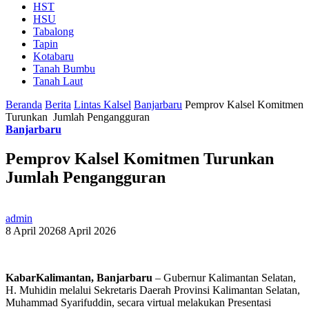
HST
HSU
Tabalong
Tapin
Kotabaru
Tanah Bumbu
Tanah Laut
Beranda
Berita
Lintas Kalsel
Banjarbaru
Pemprov Kalsel Komitmen
Turunkan Jumlah Pengangguran
Banjarbaru
Pemprov Kalsel Komitmen Turunkan
Jumlah Pengangguran
admin
8 April 2026
8 April 2026
KabarKalimantan, Banjarbaru
– Gubernur Kalimantan Selatan,
H. Muhidin melalui Sekretaris Daerah Provinsi Kalimantan Selatan,
Muhammad Syarifuddin, secara virtual melakukan Presentasi