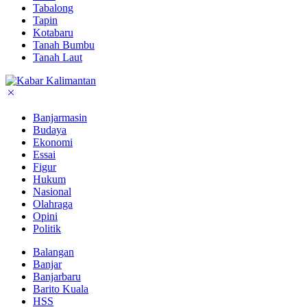
Tabalong
Tapin
Kotabaru
Tanah Bumbu
Tanah Laut
Banjarmasin
Budaya
Ekonomi
Essai
Figur
Hukum
Nasional
Olahraga
Opini
Politik
Balangan
Banjar
Banjarbaru
Barito Kuala
HSS