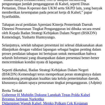
pengurangan jumlah pengangguran di Kalsel, seperti Dinas
Pertanian, Dinas Koperasi dan UKM serta SKPD lain, yang banyak
memberikan kesempatan pada pencari kerja di Kalsel,” papar
Syarifuddin.
Tahapan awal penilaian Apresiasi Kinerja Pemerintah Daerah
Dimensi Penurunan Tingkat Pengangguran ini dibuka secara resmi
oleh Kepala Badan Strategi Kebijakan Dalam Negeri (BSKDN)
Kemendagri, Yusharto Huntoyungo.
Selanjutnya, setelah tahapan presentasi ini selesai dilaksanakan akan
dilanjutkan dengan validasi lapangan sebagai bagian penting dalam
proses penilaian tahapan ini bertujuan untuk memastikan bahwa
seluruh Informasi yang disampaikan dalam presentasi bener-bener
mencerminkan kondisi nyata di lapangan.
Seperti diketahui, Badan Strategi Kebijakan Dalam Negeri
(BSKDN) Kemendagri terus memperkuat peran strategisnya dalam
mendukung peningkatan kualitas tata kelola pemerintahan daerah,
khususnya dalam upaya penurunan tingkat pengangguran. (Adpim)
Berita Terkait
Gubernur H Muhidin Dukung Langkah Tegas Polda Kalsel
Berantas Jaringan Narkotika
Didampingi Wagub Kalsel, Menko Polkam Cek Kesiapan