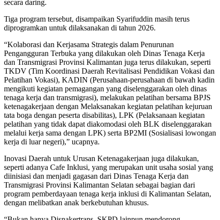
secara daring.
Tiga program tersebut, disampaikan Syarifuddin masih terus
diprogramkan untuk dilaksanakan di tahun 2026.
“Kolaborasi dan Kerjasama Strategis dalam Penurunan
Pengangguran Terbuka yang dilakukan oleh Dinas Tenaga Kerja
dan Transmigrasi Provinsi Kalimantan juga terus dilakukan, seperti
TKDV (Tim Koordinasi Daerah Revitalisasi Pendidikan Vokasi dan
Pelatihan Vokasi), KADIN (Perusahaan-perusahaan di bawah kadin
mengikuti kegiatan pemagangan yang diselenggarakan oleh dinas
tenaga kerja dan transmigrasi), melakukan pelatihan bersama BPJS
ketenagakerjaan dengan Melaksanakan kegiatan pelatihan kejuruan
tata boga dengan peserta disabilitas), LPK (Pelaksanaan kegiatan
pelatihan yang tidak dapat diakomodasi oleh BLK diselenggarakan
melalui kerja sama dengan LPK) serta BP2MI (Sosialisasi lowongan
kerja di luar negeri),” ucapnya.
Inovasi Daerah untuk Urusan Ketenagakerjaan juga dilakukan,
seperti adanya Cafe Inklusi, yang merupakan unit usaha sosial yang
diinisiasi dan menjadi gagasan dari Dinas Tenaga Kerja dan
Transmigrasi Provinsi Kalimantan Selatan sebagai bagian dari
program pemberdayaan tenaga kerja inklusi di Kalimantan Selatan,
dengan melibatkan anak berkebutuhan khusus.
“Bukan hanya Disnakertrans, SKPD lainpun mendorong