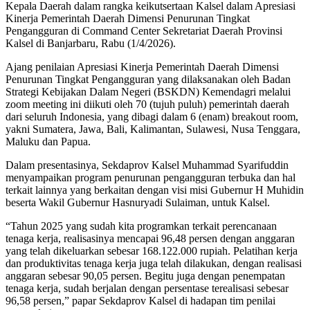
Kepala Daerah dalam rangka keikutsertaan Kalsel dalam Apresiasi
Kinerja Pemerintah Daerah Dimensi Penurunan Tingkat
Pengangguran di Command Center Sekretariat Daerah Provinsi
Kalsel di Banjarbaru, Rabu (1/4/2026).
Ajang penilaian Apresiasi Kinerja Pemerintah Daerah Dimensi
Penurunan Tingkat Pengangguran yang dilaksanakan oleh Badan
Strategi Kebijakan Dalam Negeri (BSKDN) Kemendagri melalui
zoom meeting ini diikuti oleh 70 (tujuh puluh) pemerintah daerah
dari seluruh Indonesia, yang dibagi dalam 6 (enam) breakout room,
yakni Sumatera, Jawa, Bali, Kalimantan, Sulawesi, Nusa Tenggara,
Maluku dan Papua.
Dalam presentasinya, Sekdaprov Kalsel Muhammad Syarifuddin
menyampaikan program penurunan pengangguran terbuka dan hal
terkait lainnya yang berkaitan dengan visi misi Gubernur H Muhidin
beserta Wakil Gubernur Hasnuryadi Sulaiman, untuk Kalsel.
“Tahun 2025 yang sudah kita programkan terkait perencanaan
tenaga kerja, realisasinya mencapai 96,48 persen dengan anggaran
yang telah dikeluarkan sebesar 168.122.000 rupiah. Pelatihan kerja
dan produktivitas tenaga kerja juga telah dilakukan, dengan realisasi
anggaran sebesar 90,05 persen. Begitu juga dengan penempatan
tenaga kerja, sudah berjalan dengan persentase terealisasi sebesar
96,58 persen,” papar Sekdaprov Kalsel di hadapan tim penilai