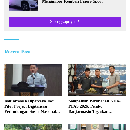
Mengimpor Kembali Pajero Sport
Selengkapnya
Recent Post
Banjarmasin Dipercaya Jadi
Sampaikan Perubahan KUA-
Pilot Project Digitalisasi
PPAS 2026, Pemko
Perlindungan Sosial Nasional
Banjarmasin Tegaskan
2026
Komitmen Pengelolaan
Anggaran yang Responsif