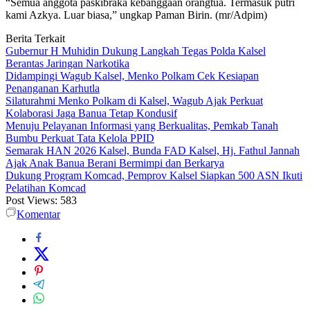
“Semua anggota paskibraka kebanggaan orangtua. Termasuk putri
kami Azkya. Luar biasa,” ungkap Paman Birin. (mr/Adpim)
Berita Terkait
Gubernur H Muhidin Dukung Langkah Tegas Polda Kalsel
Berantas Jaringan Narkotika
Didampingi Wagub Kalsel, Menko Polkam Cek Kesiapan
Penanganan Karhutla
Silaturahmi Menko Polkam di Kalsel, Wagub Ajak Perkuat
Kolaborasi Jaga Banua Tetap Kondusif
Menuju Pelayanan Informasi yang Berkualitas, Pemkab Tanah
Bumbu Perkuat Tata Kelola PPID
Semarak HAN 2026 Kalsel, Bunda FAD Kalsel, Hj. Fathul Jannah
Ajak Anak Banua Berani Bermimpi dan Berkarya
Dukung Program Komcad, Pemprov Kalsel Siapkan 500 ASN Ikuti
Pelatihan Komcad
Post Views:
583
Komentar