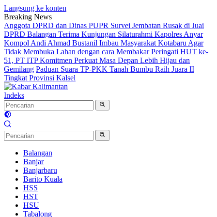
Langsung ke konten
Breaking News
Anggota DPRD dan Dinas PUPR Survei Jembatan Rusak di Juai
DPRD Balangan Terima Kunjungan Silaturahmi Kapolres Anyar
Kompol Andi Ahmad Bustanil Imbau Masyarakat Kotabaru Agar
Tidak Membuka Lahan dengan cara Membakar
Peringati HUT ke-
51, PT ITP Komitmen Perkuat Masa Depan Lebih Hijau dan
Gemilang
Paduan Suara TP-PKK Tanah Bumbu Raih Juara II
Tingkat Provinsi Kalsel
Indeks
Balangan
Banjar
Banjarbaru
Barito Kuala
HSS
HST
HSU
Tabalong