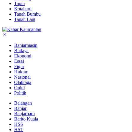
Tapin
Kotabaru
Tanah Bumbu
Tanah Laut
Banjarmasin
Budaya
Ekonomi
Essai
Figur
Hukum
Nasional
Olahraga
Opini
Politik
Balangan
Banjar
Banjarbaru
Barito Kuala
HSS
HST