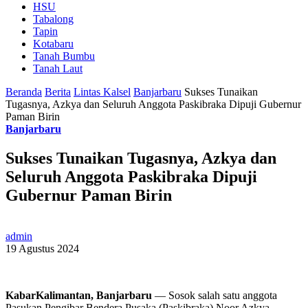
HSU
Tabalong
Tapin
Kotabaru
Tanah Bumbu
Tanah Laut
Beranda
Berita
Lintas Kalsel
Banjarbaru
Sukses Tunaikan
Tugasnya, Azkya dan Seluruh Anggota Paskibraka Dipuji Gubernur
Paman Birin
Banjarbaru
Sukses Tunaikan Tugasnya, Azkya dan
Seluruh Anggota Paskibraka Dipuji
Gubernur Paman Birin
admin
19 Agustus 2024
KabarKalimantan, Banjarbaru
— Sosok salah satu anggota
Pasukan Pengibar Bendera Pusaka (Paskibraka) Noor Azkya