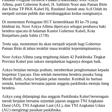
Allima, putri Gubernur Kalsel, H. Sahbirin Noor atau Paman Birin
dan Ketua TP PKK Kalsel Hj. Raudatul Jannah atau Acil Odah itu
menjadi sorotan publik dan membanggakan kedua orangtuanya.
Di momentum Peringatan HUT kemerdekaan RI ke-79 yang
khidmat ini, Noor Azkya Allima dipercaya sebagai pembawa baki
bendera upacara di halaman Kantor Gubernur Kalsel, Kota
Banjarbaru pada Sabtu (17/8).
Tentu saja, momentum itu akan menjadi sejarah bagi Gubernur
Paman Birin di tahun terakhir masa terakhir kepemimpinannya.
Noor Azkya Allima yang tergabung dalam 42 Paskibraka Tingkat
Provinsi Kalsel pun sukses menjalankan tugasnya dengan baik.
Azkya berjalan menuju podium, memberikan penghormatan kepada
Inspektur Upacara. Dan setelah menerima bendera pusaka Sang
Merah Putih, Azkya berjalan pelan mundur. Kembali ke barisan
semula, kemudian bersama jajaran anggota paskibraka menuju tiang
bendera.
Azkya yang didampingi dua anggota Paskibraka Kalsel berseragam
merah berjalan bersama sejumlah jajaran anggota TNI Angkatan
Darat (AD), TNI Angkatan Laut (AL), dan TNI Angkatan Udara
(AU) mengiringi pasukan paskibraka.