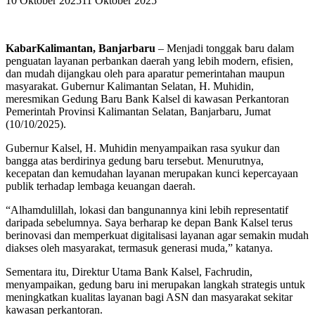
10 Oktober 2025
11 Oktober 2025
KabarKalimantan, Banjarbaru
– Menjadi tonggak baru dalam
penguatan layanan perbankan daerah yang lebih modern, efisien,
dan mudah dijangkau oleh para aparatur pemerintahan maupun
masyarakat. Gubernur Kalimantan Selatan, H. Muhidin,
meresmikan Gedung Baru Bank Kalsel di kawasan Perkantoran
Pemerintah Provinsi Kalimantan Selatan, Banjarbaru, Jumat
(10/10/2025).
Gubernur Kalsel, H. Muhidin menyampaikan rasa syukur dan
bangga atas berdirinya gedung baru tersebut. Menurutnya,
kecepatan dan kemudahan layanan merupakan kunci kepercayaan
publik terhadap lembaga keuangan daerah.
“Alhamdulillah, lokasi dan bangunannya kini lebih representatif
daripada sebelumnya. Saya berharap ke depan Bank Kalsel terus
berinovasi dan memperkuat digitalisasi layanan agar semakin mudah
diakses oleh masyarakat, termasuk generasi muda,” katanya.
Sementara itu, Direktur Utama Bank Kalsel, Fachrudin,
menyampaikan, gedung baru ini merupakan langkah strategis untuk
meningkatkan kualitas layanan bagi ASN dan masyarakat sekitar
kawasan perkantoran.