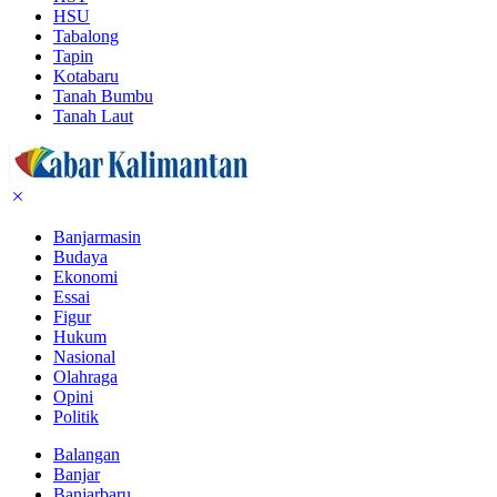
HSU
Tabalong
Tapin
Kotabaru
Tanah Bumbu
Tanah Laut
Banjarmasin
Budaya
Ekonomi
Essai
Figur
Hukum
Nasional
Olahraga
Opini
Politik
Balangan
Banjar
Banjarbaru