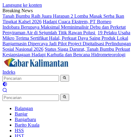
Langsung ke konten
Breaking News
Tanah Bumbu Raih Juara Harapan 2 Lomba Masak Serba Ikan
Tingkat Kalsel 2026
Hadapi Cuaca Ekstrem, PT Borneo
Indobara Berupaya Maksimal Meminimalisir Debu dan Perketat
Penyiraman Air di Sejumlah Titik Rawan Polusi
19 Pelaku Usaha
Mikro Terima Sertifikat Halal, Perkuat Daya Saing Produk Lokal
Banjarmasin Dipercaya Jadi Pilot Project Digitalisasi Perlindungan
Sosial Nasional 2026
Status Siaga Darurat, Tanah Bumbu Perkuat
Kesiapsiagaan Hadapi Karhutla dan Bencana Hidrometeorologi
Indeks
Balangan
Banjar
Banjarbaru
Barito Kuala
HSS
HST