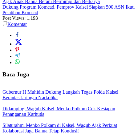
Ajak Anak Banua Berani Bermimpi dan Berkarya
Dukung Program Komcad, Pemprov Kalsel Siapkan 500 ASN Ikuti
Pelatihan Komcad
Post Views:
1,193
Komentar
Baca Juga
Gubernur H Muhidin Dukung Langkah Tegas Polda Kalsel
Berantas Jaringan Narkotika
Didampingi Wagub Kalsel, Menko Polkam Cek Kesiapan
Penanganan Karhutla
Silaturahmi Menko Polkam di Kalsel, Wagub Ajak Perkuat
Kolaborasi Jaga Banua Tetap Kondusif