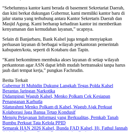
“Sebelumnya kantor kami berada di basement Sekretariat Daerah,
dan kini berkat dukungan Gubernur, kami memiliki kantor baru di
jalur utama yang terhubung antara Kantor Sekretaris Daerah dan
Masjid Agung. Kami berharap kehadiran kantor ini memberikan
kenyamanan dan kemudahan layanan,” ucapnya.
Selain di Banjarbaru, Bank Kalsel juga tengah menyiapkan
perluasan layanan di berbagai wilayah perkantoran pemerintah
kabupaten/kota, seperti di Kotabaru dan Tapin.
“Kami berkomitmen membuka akses layanan di setiap wilayah
perkantoran agar ASN dapat lebih mudah bertransaksi tanpa harus
jauh dari tempat kerja,” pungkas Fachrudin.
Berita Terkait
Gubernur H Muhidin Dukung Langkah Tegas Polda Kalsel
Berantas Jaringan Narkotika
Didampingi Wagub Kalsel, Menko Polkam Cek Kesiapan
Penanganan Karhutla
Silaturahmi Menko Polkam di Kalsel, Wagub Ajak Perkuat
Kolaborasi Jaga Banua Tetap Kondusif
Menuju Pelayanan Informasi yang Berkualitas, Pemkab Tanah
Bumbu Perkuat Tata Kelola PPID
Semarak HAN 2026 Kalsel, Bunda FAD Kalsel, Hj. Fathul Jannah