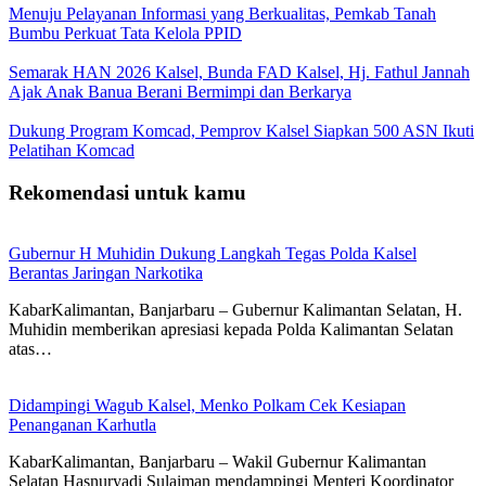
Menuju Pelayanan Informasi yang Berkualitas, Pemkab Tanah
Bumbu Perkuat Tata Kelola PPID
Semarak HAN 2026 Kalsel, Bunda FAD Kalsel, Hj. Fathul Jannah
Ajak Anak Banua Berani Bermimpi dan Berkarya
Dukung Program Komcad, Pemprov Kalsel Siapkan 500 ASN Ikuti
Pelatihan Komcad
Rekomendasi untuk kamu
Gubernur H Muhidin Dukung Langkah Tegas Polda Kalsel
Berantas Jaringan Narkotika
KabarKalimantan, Banjarbaru – Gubernur Kalimantan Selatan, H.
Muhidin memberikan apresiasi kepada Polda Kalimantan Selatan
atas…
Didampingi Wagub Kalsel, Menko Polkam Cek Kesiapan
Penanganan Karhutla
KabarKalimantan, Banjarbaru – Wakil Gubernur Kalimantan
Selatan Hasnuryadi Sulaiman mendampingi Menteri Koordinator