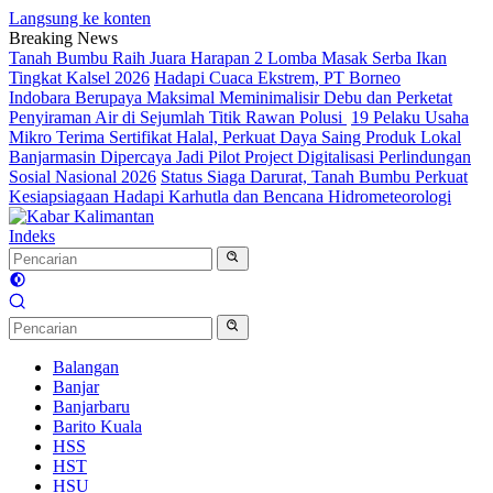
Langsung ke konten
Breaking News
Tanah Bumbu Raih Juara Harapan 2 Lomba Masak Serba Ikan
Tingkat Kalsel 2026
Hadapi Cuaca Ekstrem, PT Borneo
Indobara Berupaya Maksimal Meminimalisir Debu dan Perketat
Penyiraman Air di Sejumlah Titik Rawan Polusi
19 Pelaku Usaha
Mikro Terima Sertifikat Halal, Perkuat Daya Saing Produk Lokal
Banjarmasin Dipercaya Jadi Pilot Project Digitalisasi Perlindungan
Sosial Nasional 2026
Status Siaga Darurat, Tanah Bumbu Perkuat
Kesiapsiagaan Hadapi Karhutla dan Bencana Hidrometeorologi
Indeks
Balangan
Banjar
Banjarbaru
Barito Kuala
HSS
HST
HSU