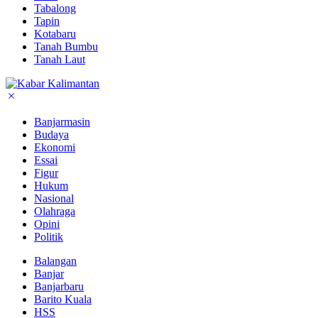
Tabalong
Tapin
Kotabaru
Tanah Bumbu
Tanah Laut
Banjarmasin
Budaya
Ekonomi
Essai
Figur
Hukum
Nasional
Olahraga
Opini
Politik
Balangan
Banjar
Banjarbaru
Barito Kuala
HSS