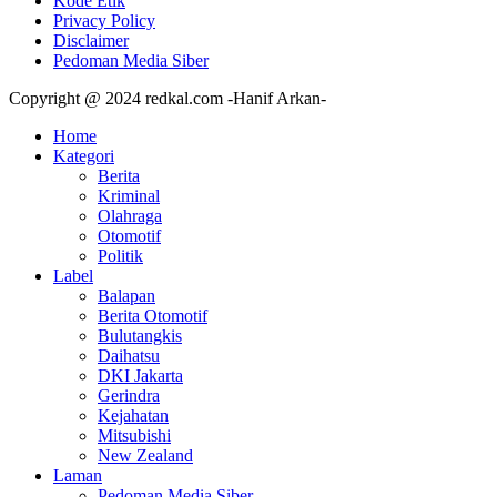
Kode Etik
Privacy Policy
Disclaimer
Pedoman Media Siber
Copyright @ 2024 redkal.com -Hanif Arkan-
Home
Kategori
Berita
Kriminal
Olahraga
Otomotif
Politik
Label
Balapan
Berita Otomotif
Bulutangkis
Daihatsu
DKI Jakarta
Gerindra
Kejahatan
Mitsubishi
New Zealand
Laman
Pedoman Media Siber