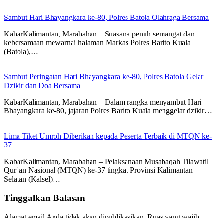
Sambut Hari Bhayangkara ke-80, Polres Batola Olahraga Bersama
KabarKalimantan, Marabahan – Suasana penuh semangat dan
kebersamaan mewarnai halaman Markas Polres Barito Kuala
(Batola),…
Sambut Peringatan Hari Bhayangkara ke-80, Polres Batola Gelar
Dzikir dan Doa Bersama
KabarKalimantan, Marabahan – Dalam rangka menyambut Hari
Bhayangkara ke-80, jajaran Polres Barito Kuala menggelar dzikir…
Lima Tiket Umroh Diberikan kepada Peserta Terbaik di MTQN ke-
37
KabarKalimantan, Marabahan – Pelaksanaan Musabaqah Tilawatil
Qur’an Nasional (MTQN) ke-37 tingkat Provinsi Kalimantan
Selatan (Kalsel)…
Tinggalkan Balasan
Alamat email Anda tidak akan dipublikasikan.
Ruas yang wajib