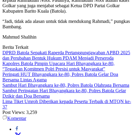
kepada Rahmadian Noor. Pasalnya, Rahmadian Noor adalah kader
Golkar yang juga menjabat sebagai Ketua DPD Partai Golkar
Kabupaten Barito Kuala (Batola).
“Jadi, tidak ada alasan untuk tidak mendukung Rahmadi,” pungkas
Bambang.
Mahmud Shalihin
Berita Terkait
DPRD Batola Sepakati Raperda Pertanggungjawaban APBD 2025
dan Perubahan Bentuk Hukum PDAM Menjadi Perseroda
Kapolres Batola Pimpin Upacara Hari Bhayangkara ke-80,
“Tegaskan Komitmen Polri Presisi untuk Masyarakat”
Peringati HUT Bhayangkara ke-80, Polres Batola Gelar Doa
Bersama Lintas Agama
Sambut Hari Bhayangkara ke-80, Polres Batola Olahraga Bersama
Sambut Peringatan Hari Bhayangkara ke-80, Polres Batola Gelar
Dzikir dan Doa Bersama
Lima Tiket Umroh Diberikan kepada Peserta Terbaik di MTQN ke-
37
Post Views:
3,259
Komentar