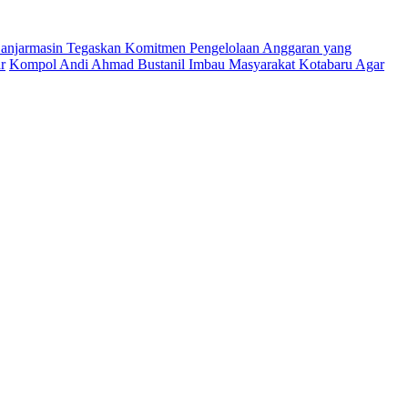
njarmasin Tegaskan Komitmen Pengelolaan Anggaran yang
r
Kompol Andi Ahmad Bustanil Imbau Masyarakat Kotabaru Agar