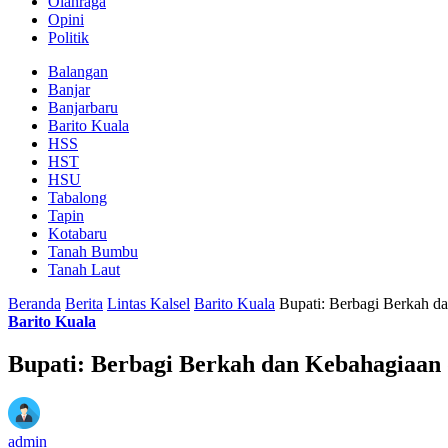
Olahraga
Opini
Politik
Balangan
Banjar
Banjarbaru
Barito Kuala
HSS
HST
HSU
Tabalong
Tapin
Kotabaru
Tanah Bumbu
Tanah Laut
Beranda
Berita
Lintas Kalsel
Barito Kuala
Bupati: Berbagi Berkah d
Barito Kuala
Bupati: Berbagi Berkah dan Kebahagiaan 
admin