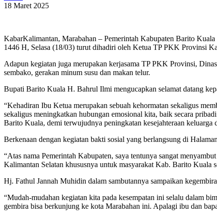
18 Maret 2025
KabarKalimantan, Marabahan – Pemerintah Kabupaten Barito Kuala
1446 H, Selasa (18/03) turut dihadiri oleh Ketua TP PKK Provinsi K
Adapun kegiatan juga merupakan kerjasama TP PKK Provinsi, Dinas 
sembako, gerakan minum susu dan makan telur.
Bupati Barito Kuala H. Bahrul Ilmi mengucapkan selamat datang kep
“Kehadiran Ibu Ketua merupakan sebuah kehormatan sekaligus member
sekaligus meningkatkan hubungan emosional kita, baik secara prib
Barito Kuala, demi terwujudnya peningkatan kesejahteraan keluarga d
Berkenaan dengan kegiatan bakti sosial yang berlangsung di Halaman
“Atas nama Pemerintah Kabupaten, saya tentunya sangat menyambut ba
Kalimantan Selatan khususnya untuk masyarakat Kab. Barito Kuala se
Hj. Fathul Jannah Muhidin dalam sambutannya sampaikan kegembiraann
“Mudah-mudahan kegiatan kita pada kesempatan ini selalu dalam b
gembira bisa berkunjung ke kota Marabahan ini. Apalagi ibu dan bap