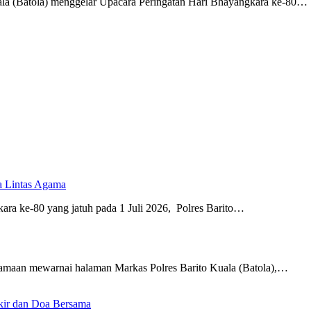
ala (Batola) menggelar Upacara Peringatan Hari Bhayangkara ke-80…
a Lintas Agama
ra ke-80 yang jatuh pada 1 Juli 2026, Polres Barito…
amaan mewarnai halaman Markas Polres Barito Kuala (Batola),…
ikir dan Doa Bersama