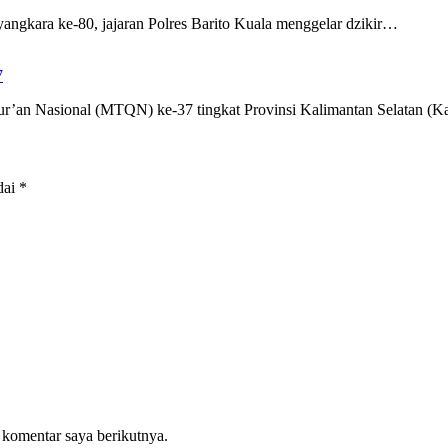
gkara ke-80, jajaran Polres Barito Kuala menggelar dzikir…
7
r’an Nasional (MTQN) ke-37 tingkat Provinsi Kalimantan Selatan (K
dai
*
 komentar saya berikutnya.