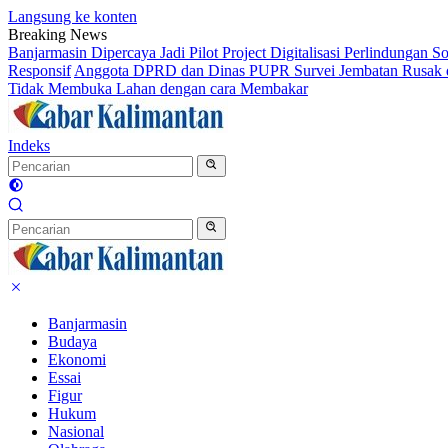
Langsung ke konten
Breaking News
Banjarmasin Dipercaya Jadi Pilot Project Digitalisasi Perlindungan S
Responsif
Anggota DPRD dan Dinas PUPR Survei Jembatan Rusak d
Tidak Membuka Lahan dengan cara Membakar
Indeks
Banjarmasin
Budaya
Ekonomi
Essai
Figur
Hukum
Nasional