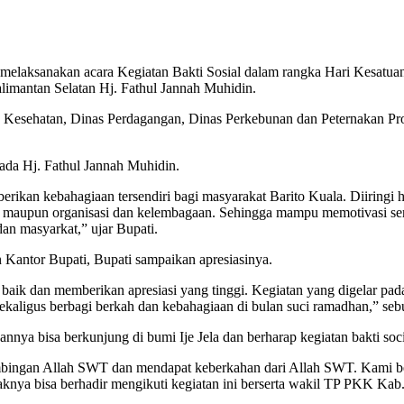
 melaksanakan acara Kegiatan Bakti Sosial dalam rangka Hari Kes
alimantan Selatan Hj. Fathul Jannah Muhidin.
Kesehatan, Dinas Perdagangan, Dinas Perkebunan dan Peternakan Prov
ada Hj. Fathul Jannah Muhidin.
ikan kebahagiaan tersendiri bagi masyarakat Barito Kuala. Diiringi 
adi maupun organisasi dan kelembagaan. Sehingga mampu memotivasi s
an masyarkat,” ujar Bupati.
 Kantor Bupati, Bupati sampaikan apresiasinya.
ik dan memberikan apresiasi yang tinggi. Kegiatan yang digelar pada
kaligus berbagi berkah dan kebahagiaan di bulan suci ramadhan,” seb
ya bisa berkunjung di bumi Ije Jela dan berharap kegiatan bakti socia
imbingan Allah SWT dan mendapat keberkahan dari Allah SWT. Kami 
aknya bisa berhadir mengikuti kegiatan ini berserta wakil TP PKK Kab