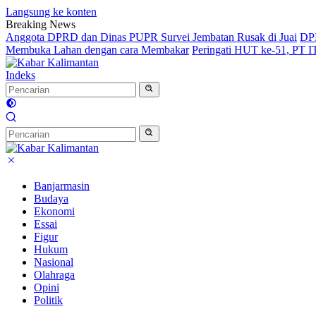
Langsung ke konten
Breaking News
Anggota DPRD dan Dinas PUPR Survei Jembatan Rusak di Juai
DPR
Membuka Lahan dengan cara Membakar
Peringati HUT ke-51, PT 
Indeks
Banjarmasin
Budaya
Ekonomi
Essai
Figur
Hukum
Nasional
Olahraga
Opini
Politik