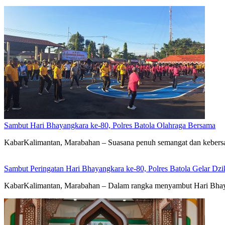
Sambut Hari Bhayangkara ke-80, Polres Batola Olahraga Bersama
KabarKalimantan, Marabahan – Suasana penuh semangat dan kebers
Sambut Peringatan Hari Bhayangkara ke-80, Polres Batola Gelar Dz
KabarKalimantan, Marabahan – Dalam rangka menyambut Hari Bhayan