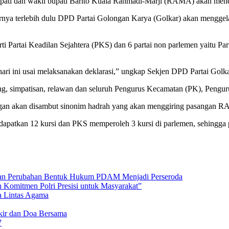
bupati dan wakil bupati Barito Kuala Rahmadi-Marji (RAMA) akan men
arnya terlebih dulu DPD Partai Golongan Karya (Golkar) akan mengge
rti Partai Keadilan Sejahtera (PKS) dan 6 partai non parlemen yaitu Par
 ini usai melaksanakan deklarasi,” ungkap Sekjen DPD Partai Golka
, simpatisan, relawan dan seluruh Pengurus Kecamatan (PK), Pengu
an akan disambut sinonim hadrah yang akan menggiring pasangan RA
mendapatkan 12 kursi dan PKS memperoleh 3 kursi di parlemen, sehing
an Perubahan Bentuk Hukum PDAM Menjadi Perseroda
 Komitmen Polri Presisi untuk Masyarakat”
a Lintas Agama
ikir dan Doa Bersama
7