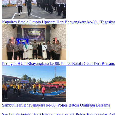
Kapolres Batola Pimpin Upacara Hari Bhayangkara ke-80, “Tegaskan
Peringati HUT Bhayangkara ke-80, Polres Batola Gelar Doa Bersam
Sambut Hari Bhayangkara ke-80, Polres Batola Olahraga Bersama
Sambut Peringatan Hari Bhayangkara ke-80, Polres Batola Gelar Dz