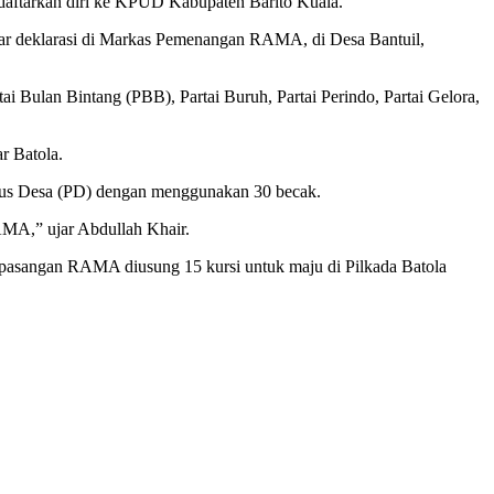
daftarkan diri ke KPUD Kabupaten Barito Kuala.
lar deklarasi di Markas Pemenangan RAMA, di Desa Bantuil,
tai Bulan Bintang (PBB), Partai Buruh, Partai Perindo, Partai Gelora,
r Batola.
rus Desa (PD) dengan menggunakan 30 becak.
MA,” ujar Abdullah Khair.
ga pasangan RAMA diusung 15 kursi untuk maju di Pilkada Batola