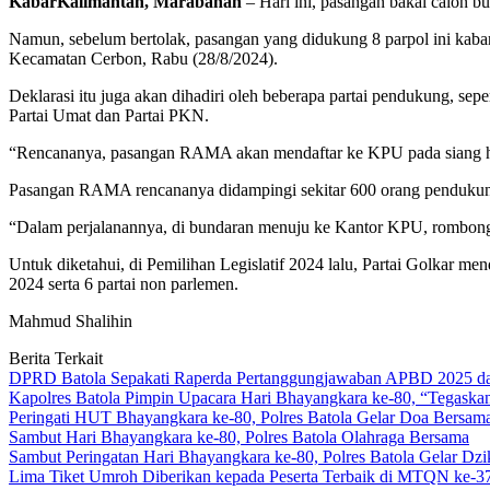
KabarKalimantan, Marabahan
– Hari ini, pasangan bakal calon 
Namun, sebelum bertolak, pasangan yang didukung 8 parpol ini kab
Kecamatan Cerbon, Rabu (28/8/2024).
Deklarasi itu juga akan dihadiri oleh beberapa partai pendukung, sepe
Partai Umat dan Partai PKN.
“Rencananya, pasangan RAMA akan mendaftar ke KPU pada siang hari
Pasangan RAMA rencananya didampingi sekitar 600 orang pendukung
“Dalam perjalanannya, di bundaran menuju ke Kantor KPU, rombong
Untuk diketahui, di Pemilihan Legislatif 2024 lalu, Partai Golkar 
2024 serta 6 partai non parlemen.
Mahmud Shalihin
Berita Terkait
DPRD Batola Sepakati Raperda Pertanggungjawaban APBD 2025 d
Kapolres Batola Pimpin Upacara Hari Bhayangkara ke-80, “Tegaskan
Peringati HUT Bhayangkara ke-80, Polres Batola Gelar Doa Bersam
Sambut Hari Bhayangkara ke-80, Polres Batola Olahraga Bersama
Sambut Peringatan Hari Bhayangkara ke-80, Polres Batola Gelar Dz
Lima Tiket Umroh Diberikan kepada Peserta Terbaik di MTQN ke-3