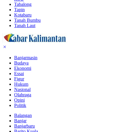
Tabalong
Tapin
Kotabaru
Tanah Bumbu
Tanah Laut
Banjarmasin
Budaya
Ekonomi
Essai
Figur
Hukum
Nasional
Olahraga
Opini
Politik
Balangan
Banjar
Banjarbaru
Barito Kuala