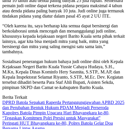
lama 10 tahun atau denda paling banyak 25 juta rupiah. Sementara
pemain judi online dapat terkena pidana penjara maksimal 4 tahun
atau denda pidana paling banyak 10 juta. Judi online juga termasuk
tindakan pidana yang diatur dalam pasal 45 ayat 2 UU ITE.
“Oleh karena itu, saya berharap kita semua dapat bersinergi dan
berkolaborasi untuk mencegah dan menanggulangi judi online,
khususnya kepada kejaksaan negeri Barito Kuala serta pihak terkait
lainnya, agar kita bisa menjadi mitra yang baik, mitra yang
bersinergi dan mitra yang saling mengisi satu sama lain,”
tambahnya.
Sosialisasi penerangan hukum bahaya judi online diisi oleh Kepala
Kejaksaan Negeri Barito Kuala Yussie Cahaya Hudaya, S.H.,
M.Kn, Kepala Dinas Kominfo Hery Sasmita, S.STP., M.AP, dan
Kepala Inspektorat Selamat Riyanto, S.STP., M.Ec. Dev. Kegiatan
tersebut dihadiri beserta Para Staf Ahli Bupati, Asisten Sekda,
pimpinan SKPD dan Camat se-kabupaten Barito Kuala.
Berita Terkait
DPRD Batola Sepakati Raperda Pertanggungjawaban APBD 2025
dan Perubahan Bentuk Hukum PDAM Menjadi Perseroda
Kapolres Batola Pimpin Upacara Hari Bhayangkara ke-80,
“Tegaskan Komitmen Polri Presisi untuk Masyarakat”
Peringati HUT Bhayangkara ke-80, Polres Batola Gelar Doa
Bersama Lintas Agama