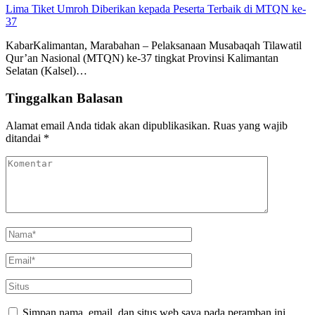
Lima Tiket Umroh Diberikan kepada Peserta Terbaik di MTQN ke-
37
KabarKalimantan, Marabahan – Pelaksanaan Musabaqah Tilawatil
Qur’an Nasional (MTQN) ke-37 tingkat Provinsi Kalimantan
Selatan (Kalsel)…
Tinggalkan Balasan
Alamat email Anda tidak akan dipublikasikan.
Ruas yang wajib
ditandai
*
Simpan nama, email, dan situs web saya pada peramban ini