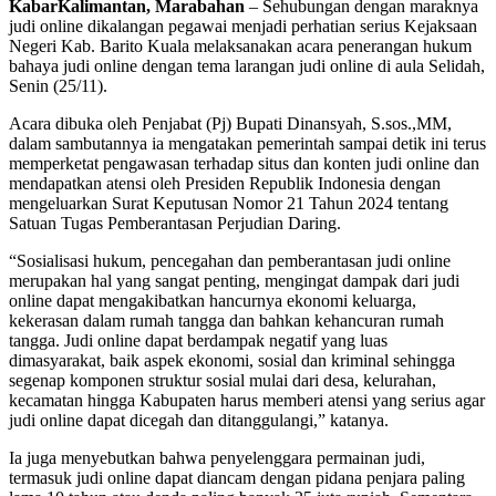
KabarKalimantan, Marabahan
– Sehubungan dengan maraknya
judi online dikalangan pegawai menjadi perhatian serius Kejaksaan
Negeri Kab. Barito Kuala melaksanakan acara penerangan hukum
bahaya judi online dengan tema larangan judi online di aula Selidah,
Senin (25/11).
Acara dibuka oleh Penjabat (Pj) Bupati Dinansyah, S.sos.,MM,
dalam sambutannya ia mengatakan pemerintah sampai detik ini terus
memperketat pengawasan terhadap situs dan konten judi online dan
mendapatkan atensi oleh Presiden Republik Indonesia dengan
mengeluarkan Surat Keputusan Nomor 21 Tahun 2024 tentang
Satuan Tugas Pemberantasan Perjudian Daring.
“Sosialisasi hukum, pencegahan dan pemberantasan judi online
merupakan hal yang sangat penting, mengingat dampak dari judi
online dapat mengakibatkan hancurnya ekonomi keluarga,
kekerasan dalam rumah tangga dan bahkan kehancuran rumah
tangga. Judi online dapat berdampak negatif yang luas
dimasyarakat, baik aspek ekonomi, sosial dan kriminal sehingga
segenap komponen struktur sosial mulai dari desa, kelurahan,
kecamatan hingga Kabupaten harus memberi atensi yang serius agar
judi online dapat dicegah dan ditanggulangi,” katanya.
Ia juga menyebutkan bahwa penyelenggara permainan judi,
termasuk judi online dapat diancam dengan pidana penjara paling