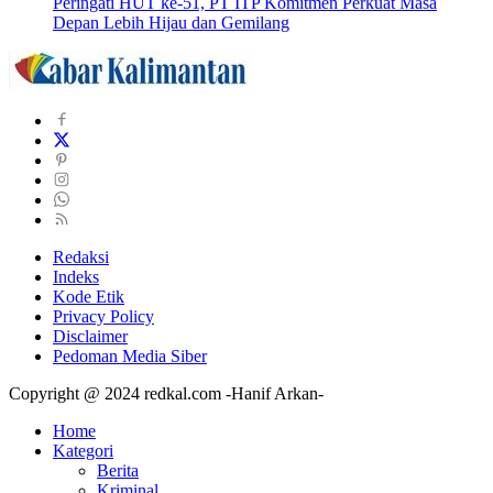
Peringati HUT ke-51, PT ITP Komitmen Perkuat Masa
Depan Lebih Hijau dan Gemilang
Redaksi
Indeks
Kode Etik
Privacy Policy
Disclaimer
Pedoman Media Siber
Copyright @ 2024 redkal.com -Hanif Arkan-
Home
Kategori
Berita
Kriminal