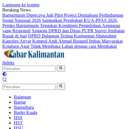
Langsung ke konten
Breaking News
Banjarmasin Dipercaya Jadi Pilot Project Digitalisasi Perlindungan
Sosial Nasional 2026
Sampaikan Perubahan KUA-PPAS 2026,
Pemko Banjarmasin Tegaskan Komitmen Pengelolaan Anggaran
yang Responsif
Anggota DPRD dan Dinas PUPR Survei Jembatan
Rusak di Juai
DPRD Balangan Terima Kunjungan Silaturahmi
Kapolres Anyar
Kompol Andi Ahmad Bustanil Imbau Masyarakat
Kotabaru Agar Tidak Membuka Lahan dengan cara Membakar
Indeks
Balangan
Banjar
Banjarbaru
Barito Kuala
HSS
HST
HSU