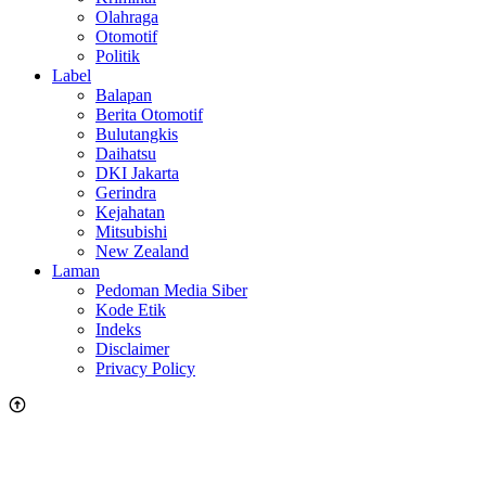
Olahraga
Otomotif
Politik
Label
Balapan
Berita Otomotif
Bulutangkis
Daihatsu
DKI Jakarta
Gerindra
Kejahatan
Mitsubishi
New Zealand
Laman
Pedoman Media Siber
Kode Etik
Indeks
Disclaimer
Privacy Policy