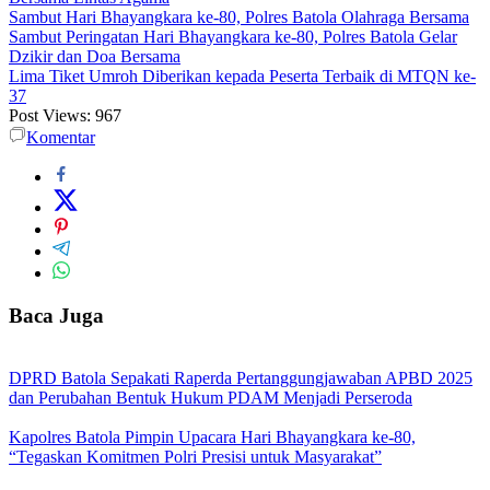
Sambut Hari Bhayangkara ke-80, Polres Batola Olahraga Bersama
Sambut Peringatan Hari Bhayangkara ke-80, Polres Batola Gelar
Dzikir dan Doa Bersama
Lima Tiket Umroh Diberikan kepada Peserta Terbaik di MTQN ke-
37
Post Views:
967
Komentar
Baca Juga
DPRD Batola Sepakati Raperda Pertanggungjawaban APBD 2025
dan Perubahan Bentuk Hukum PDAM Menjadi Perseroda
Kapolres Batola Pimpin Upacara Hari Bhayangkara ke-80,
“Tegaskan Komitmen Polri Presisi untuk Masyarakat”