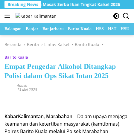
Langsung
pan 2 Lomba Masak Serba Ikan Tingkat Kalsel 2026
Breaking News
Hada
ke
konten
Balangan
Banjar
Banjarbaru
Barito Kuala
HSS
HST
HSU
Beranda
Berita
Lintas Kalsel
Barito Kuala
Barito Kuala
Empat Pengedar Alkohol Ditangkap
Polisi dalam Ops Sikat Intan 2025
Admin
13 Mei 2025
KabarKalimantan, Marabahan
– Dalam upaya menjaga
keamanan dan ketertiban masyarakat (kamtibmas),
Polres Barito Kuala melalui Polsek Marabahan