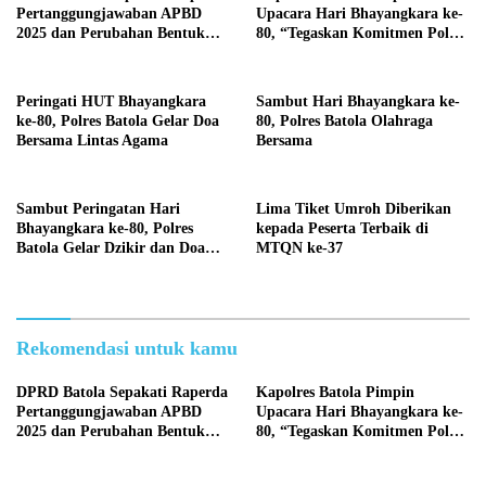
Pertanggungjawaban APBD
Upacara Hari Bhayangkara ke-
2025 dan Perubahan Bentuk
80, “Tegaskan Komitmen Polri
Hukum PDAM Menjadi
Presisi untuk Masyarakat”
Perseroda
Peringati HUT Bhayangkara
Sambut Hari Bhayangkara ke-
ke-80, Polres Batola Gelar Doa
80, Polres Batola Olahraga
Bersama Lintas Agama
Bersama
Sambut Peringatan Hari
Lima Tiket Umroh Diberikan
Bhayangkara ke-80, Polres
kepada Peserta Terbaik di
Batola Gelar Dzikir dan Doa
MTQN ke-37
Bersama
Rekomendasi untuk kamu
DPRD Batola Sepakati Raperda
Kapolres Batola Pimpin
Pertanggungjawaban APBD
Upacara Hari Bhayangkara ke-
2025 dan Perubahan Bentuk
80, “Tegaskan Komitmen Polri
Hukum PDAM Menjadi
Presisi untuk Masyarakat”
Perseroda